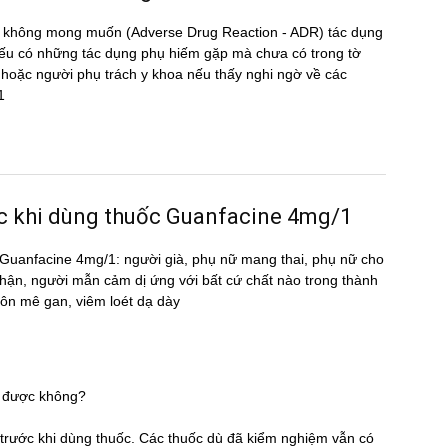
̣ng không mong muốn (Adverse Drug Reaction - ADR) tác dụng
 có những tác dụng phụ hiếm gặp mà chưa có trong tờ
oặc người phụ trách y khoa nếu thấy nghi ngờ về các
1
ước khi dùng thuốc Guanfacine 4mg/1
uốc Guanfacine 4mg/1: người già, phụ nữ mang thai, phụ nữ cho
 thận, người mẫn cảm dị ứng với bất cứ chất nào trong thành
hôn mê gan, viêm loét dạ dày
1 được không?
̃ trước khi dùng thuốc. Các thuốc dù đã kiểm nghiệm vẫn có