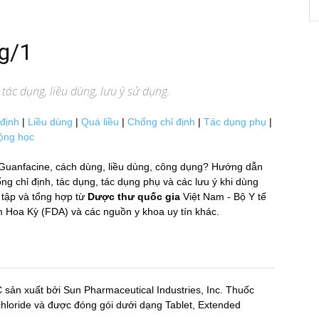
g/1
tác dụng, liều dùng, lưu ý sử dụng.
 định
|
Liều dùng
|
Quá liều
|
Chống chỉ định
|
Tác dụng phụ
|
ộng học
Guanfacine, cách dùng, liều dùng, công dụng? Hướng dẫn
 chỉ định, tác dụng, tác dụng phụ và các lưu ý khi dùng
̣p và tổng hợp từ
Dược thư quốc gia
Việt Nam - Bộ Y tế
oa Kỳ (FDA) và các nguồn y khoa uy tín khác.
 sản xuất bởi Sun Pharmaceutical Industries, Inc. Thuốc
oride và được đóng gói dưới dạng Tablet, Extended