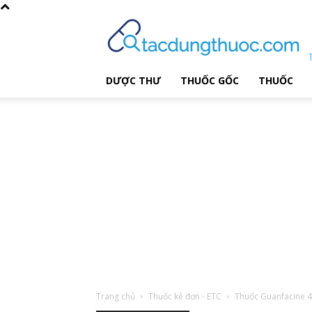
DƯỢC THƯ
THUỐC GỐC
THUỐC
Trang chủ
Thuốc kê đơn - ETC
Thuốc Guanfacine 