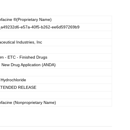
facine
®(Proprietary Name)
_a49232d6-e57a-40f5-b262-ee6d597269b9
eutical Industries, Inc
ơn - ETC - Finished Drugs
d New Drug Application (ANDA)
 Hydrochloride
XTENDED RELEASE
facine
(Nonproprietary Name)