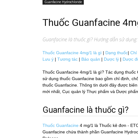
Guanfacine Hydrochloride
Thuốc Guanfacine 4m
Guanfacine
là thuốc gì? Hướng dẫn sử dụng: 
Thuốc Guanfacine 4mg/1 là gì
|
Dạng thuốc
|
Chỉ
Lưu ý
|
Tương tác
|
Bảo quản
|
Dược lý
|
Dược đ
Thuốc Guanfacine 4mg/1 là gì? Tác dụng thuốc 
sử dụng thuốc Guanfacine bao gồm chỉ định, chống
thuốc Guanfacine. Thông tin dưới đây được biên tâ
mới nhất, Cục quản lý Thực phẩm và Dược phẩm H
Guanfacine là thuốc gì?
Thuốc Guanfacine
4 mg/1
là Thuốc kê đơn - ETC
Guanfacine chứa thành phần Guanfacine Hydrochl