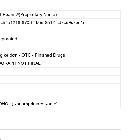
I-Foam
®(Proprietary Name)
_c54a1216-6708-4bee-9512-cd7ce9c7ee1e
rporated
g kê đơn - OTC - Finished Drugs
GRAPH NOT FINAL
OHOL
(Nonproprietary Name)