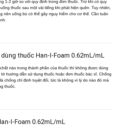
g 1-2 giờ so với quy định trong đơn thuốc. Trừ khi có quy
ể uống thuốc sau một vài tiếng khi phát hiện quên. Tuy nhiên,
hông nên uống bù có thể gây nguy hiểm cho cơ thể. Cần tuân
ịnh.
c dùng thuốc Han-I-Foam 0.62mL/mL
hất nào trong thành phần của thuốc thì không được dùng
 tờ hướng dẫn sử dụng thuốc hoặc đơn thuốc bác sĩ. Chống
à chống chỉ định tuyệt đối, tức là không vì lý do nào đó mà
ng thuốc.
ng Han-I-Foam 0.62mL/mL