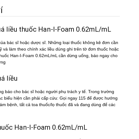
́
quá liều thuốc Han-I-Foam 0.62mL/mL
ủa bác sĩ hoặc dược sĩ. Những loại thuốc không kê đơn cần
kỹ và làm theo chính xác liều dùng ghi trên tờ đơn thuốc hoặc
ều thuốc Han-I-Foam 0.62mL/mL cần dừng uống, báo ngay cho
ờng
́ liều
ng báo cho bác sĩ hoặc người phụ trách y tế. Trong trường
c biểu hiện cần phải cấp cứu: Gọi ngay 115 để được hướng
m bệnh, tất cả toa thuốc/lọ thuốc đã và đang dùng để các
̀u thuốc Han-I-Foam 0.62mL/mL