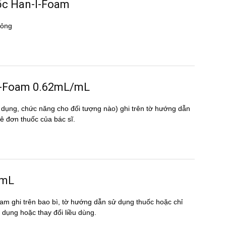
uốc Han-I-Foam
ỏng
n-I-Foam 0.62mL/mL
 dụng, chức năng cho đối tượng nào) ghi trên tờ hướng dẫn
đơn thuốc của bác sĩ.
/mL
am ghi trên bao bì, tờ hướng dẫn sử dụng thuốc hoặc chỉ
́p dụng hoặc thay đổi liều dùng.