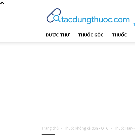
DƯỢC THƯ
THUỐC GỐC
THUỐC
Trang chủ
Thuốc không kê đơn - OTC
Thuốc Han-