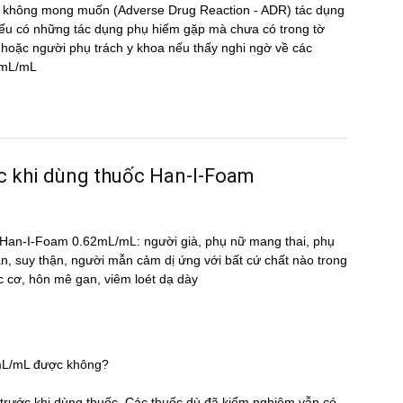
̣ng không mong muốn (Adverse Drug Reaction - ADR) tác dụng
 có những tác dụng phụ hiếm gặp mà chưa có trong tờ
oặc người phụ trách y khoa nếu thấy nghi ngờ về các
62mL/mL
ước khi dùng thuốc Han-I-Foam
uốc Han-I-Foam 0.62mL/mL: người già, phụ nữ mang thai, phụ
an, suy thận, người mẫn cảm dị ứng với bất cứ chất nào trong
c cơ, hôn mê gan, viêm loét dạ dày
2mL/mL được không?
̃ trước khi dùng thuốc. Các thuốc dù đã kiểm nghiệm vẫn có