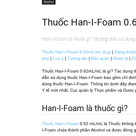
Alcohol
Thuốc Han-I-Foam 0
Han-I-Foam
là thuốc gì? Hướng dẫn sử dụng: 
Thuốc Han-I-Foam 0.62mL/mL là gì
|
Dạng thuố
phụ
|
Lưu ý
|
Tương tác
|
Bảo quản
|
Dược lý
|
D
Thuốc Han-I-Foam 0.62mL/mL là gì? Tác dụng t
dẫn sử dụng thuốc Han-I-Foam bao gồm chỉ định, c
dùng thuốc Han-I-Foam. Thông tin dưới đây được 
Y tế mới nhất, Cục quản lý Thực phẩm và Dược p
Han-I-Foam là thuốc gì?
Thuốc Han-I-Foam
0.62 mL/mL
là Thuốc không 
I-Foam chứa thành phần Alcohol và được đóng go