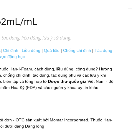
.62mL/mL
tác dụng, liều dùng, lưu ý sử dụng.
c
|
Chỉ định
|
Liều dùng
|
Quá liều
|
Chống chỉ định
|
Tác dụng
ược động học
huốc Han-I-Foam, cách dùng, liều dùng, công dụng? Hướng
hống chỉ định, tác dụng, tác dụng phụ và các lưu ý khi
biên tập và tổng hợp từ
Dược thư quốc gia
Việt Nam - Bộ
hẩm Hoa Kỳ (FDA) và các nguồn y khoa uy tín khác.
kê đơn - OTC sản xuất bởi Momar Incorporated. Thuốc Han-
́i dưới dạng Dạng lỏng