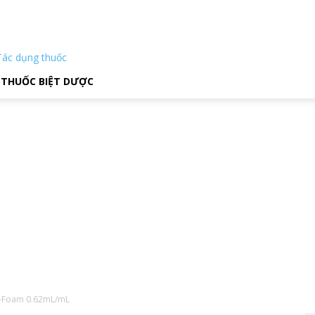
Tác dụng thuốc
THUỐC BIỆT DƯỢC
I-Foam 0.62mL/mL