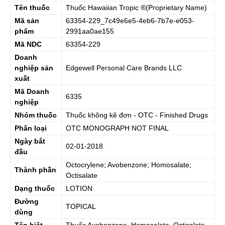
Tên thuốc
Thuốc
Hawaiian Tropic
®(Proprietary Name)
Mã sản
63354-229_7c49e6e5-4eb6-7b7e-e053-
phẩm
2991aa0ae155
Mã NDC
63354-229
Doanh
nghiệp sản
Edgewell Personal Care Brands LLC
xuất
Mã Doanh
6335
nghiệp
Nhóm thuốc
Thuốc không kê đơn - OTC - Finished Drugs
Phân loại
OTC MONOGRAPH NOT FINAL
Ngày bắt
02-01-2018
đầu
Octocrylene; Avobenzone; Homosalate;
Thành phần
Octisalate
Dạng thuốc
LOTION
Đường
TOPICAL
dùng