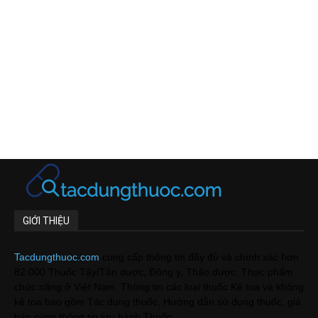
GIỚI THIỆU
Tacdungthuoc.com
cung cấp thông tin đầy đủ và chính xác hơn
82.000 Thuốc Tây/Tân dược, Đông y, Thảo dược, Thực phẩm
chức năng ở Việt Nam. Thông tin các loại thuốc Kê toa và không
kê toa bao gồm Tác dụng thuốc, Hướng dẫn sử dụng thuốc, giá
bán cùng thông tin lưu hành Thuốc.