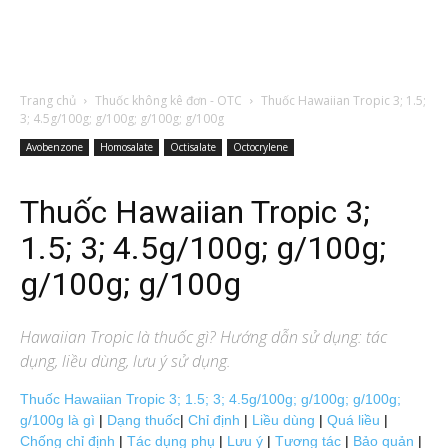
Trang chủ
Thuốc không kê đơn - OTC
Thuốc Hawaiian Tropic 3; 1.5;
3; 4.5g/100g; g/100g; g/100g; g/100g
Avobenzone
Homosalate
Octisalate
Octocrylene
Thuốc Hawaiian Tropic 3;
1.5; 3; 4.5g/100g; g/100g;
g/100g; g/100g
Hawaiian Tropic
là thuốc gì? Hướng dẫn sử dụng: tác
dụng, liều dùng, lưu ý sử dụng.
Thuốc Hawaiian Tropic 3; 1.5; 3; 4.5g/100g; g/100g; g/100g;
g/100g là gì
|
Dạng thuốc
|
Chỉ định
|
Liều dùng
|
Quá liều
|
Chống chỉ định
|
Tác dụng phụ
|
Lưu ý
|
Tương tác
|
Bảo quản
|