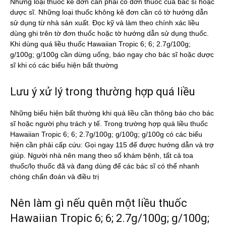
Những loại thuốc kê đơn cần phải có đơn thuốc của bác sĩ hoặc
dược sĩ. Những loại thuốc không kê đơn cần có tờ hướng dẫn
sử dụng từ nhà sản xuất. Đọc kỹ và làm theo chính xác liều
dùng ghi trên tờ đơn thuốc hoặc tờ hướng dẫn sử dụng thuốc.
Khi dùng quá liều thuốc Hawaiian Tropic 6; 6; 2.7g/100g;
g/100g; g/100g cần dừng uống, báo ngay cho bác sĩ hoặc dược
sĩ khi có các biểu hiện bất thường
Lưu ý xử lý trong thường hợp quá liều
Những biểu hiện bất thường khi quá liều cần thông báo cho bác
sĩ hoặc người phụ trách y tế. Trong trường hợp quá liều thuốc
Hawaiian Tropic 6; 6; 2.7g/100g; g/100g; g/100g có các biểu
hiện cần phải cấp cứu: Gọi ngay 115 để được hướng dẫn và trợ
giúp. Người nhà nên mang theo sổ khám bệnh, tất cả toa
thuốc/lọ thuốc đã và đang dùng để các bác sĩ có thể nhanh
chóng chẩn đoán và điều trị
Nên làm gì nếu quên một liều thuốc
Hawaiian Tropic 6; 6; 2.7g/100g; g/100g;