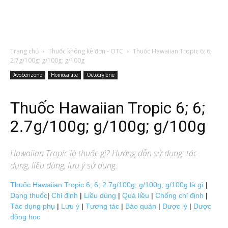
Trang chủ
Thuốc không kê đơn - OTC
Thuốc Hawaiian Tropic 6; 6;
2.7g/100g; g/100g; g/100g
Avobenzone
Homosalate
Octocrylene
Thuốc Hawaiian Tropic 6; 6;
2.7g/100g; g/100g; g/100g
Hawaiian Tropic
là thuốc gì? Hướng dẫn sử dụng: tác
dụng, liều dùng, lưu ý sử dụng.
Thuốc Hawaiian Tropic 6; 6; 2.7g/100g; g/100g; g/100g là gì
|
Dạng thuốc
|
Chỉ định
|
Liều dùng
|
Quá liều
|
Chống chỉ định
|
Tác dụng phụ
|
Lưu ý
|
Tương tác
|
Bảo quản
|
Dược lý
|
Dược
động học