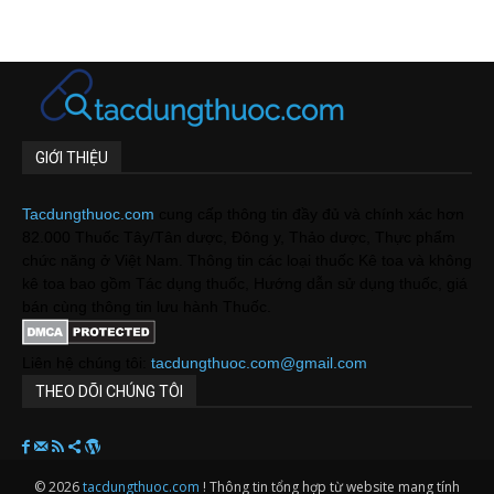
GIỚI THIỆU
Tacdungthuoc.com
cung cấp thông tin đầy đủ và chính xác hơn
82.000 Thuốc Tây/Tân dược, Đông y, Thảo dược, Thực phẩm
chức năng ở Việt Nam. Thông tin các loại thuốc Kê toa và không
kê toa bao gồm Tác dụng thuốc, Hướng dẫn sử dụng thuốc, giá
bán cùng thông tin lưu hành Thuốc.
Liên hệ chúng tôi:
tacdungthuoc.com@gmail.com
THEO DÕI CHÚNG TÔI
© 2026
tacdungthuoc.com
! Thông tin tổng hợp từ website mang tính