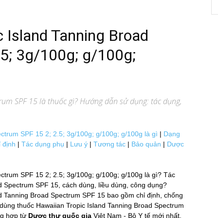
c Island Tanning Broad
5; 3g/100g; g/100g;
trum SPF 15
là thuốc gì? Hướng dẫn sử dụng: tác dụng,
trum SPF 15 2; 2.5; 3g/100g; g/100g; g/100g là gì
|
Dạng
 định
|
Tác dụng phụ
|
Lưu ý
|
Tương tác
|
Bảo quản
|
Dược
trum SPF 15 2; 2.5; 3g/100g; g/100g; g/100g là gì? Tác
 Spectrum SPF 15, cách dùng, liều dùng, công dụng?
nd Tanning Broad Spectrum SPF 15 bao gồm chỉ định, chống
ý khi dùng thuốc Hawaiian Tropic Island Tanning Broad Spectrum
g hợp từ
Dược thư quốc gia
Việt Nam - Bộ Y tế mới nhất,