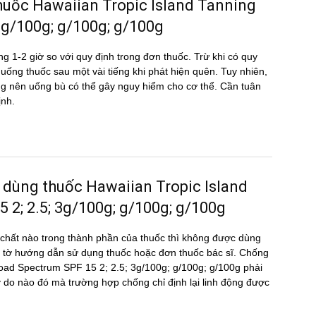
u thuốc Hawaiian Tropic Island Tanning
3g/100g; g/100g; g/100g
g 1-2 giờ so với quy định trong đơn thuốc. Trừ khi có quy
ể uống thuốc sau một vài tiếng khi phát hiện quên. Tuy nhiên,
hông nên uống bù có thể gây nguy hiểm cho cơ thể. Cần tuân
ịnh.
 dùng thuốc Hawaiian Tropic Island
2; 2.5; 3g/100g; g/100g; g/100g
hất nào trong thành phần của thuốc thì không được dùng
 tờ hướng dẫn sử dụng thuốc hoặc đơn thuốc bác sĩ. Chống
Broad Spectrum SPF 15 2; 2.5; 3g/100g; g/100g; g/100g phải
 lý do nào đó mà trường hợp chống chỉ định lại linh động được