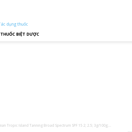
Tác dụng thuốc
THUỐC BIỆT DƯỢC
ian Tropic Island Tanning Broad Spectrum SPF 15 2; 2.5; 3g/100g;...