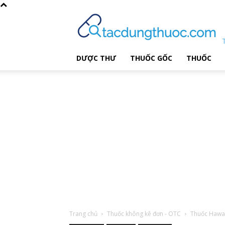
DƯỢC THƯ
THUỐC GỐC
THUỐC
Trang chủ
Thuốc không kê đơn - OTC
Thuốc Hawai