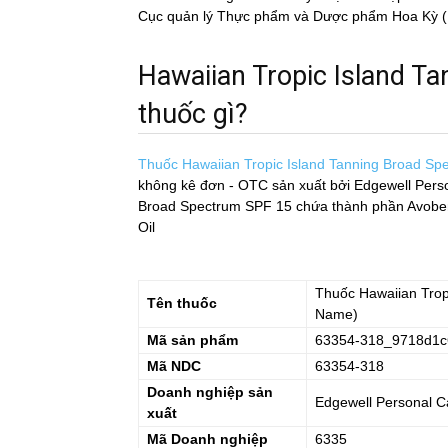
Cục quản lý Thực phẩm và Dược phẩm Hoa Kỳ (FDA)
Hawaiian Tropic Island Ta
thuốc gì?
Thuốc Hawaiian Tropic Island Tanning Broad S
không kê đơn - OTC sản xuất bởi Edgewell Per
Broad Spectrum SPF 15 chứa thành phần Avobenzo
Oil
Thuốc
Hawaiian Trop
Tên thuốc
Name)
Mã sản phẩm
63354-318_9718d1c
Mã NDC
63354-318
Doanh nghiệp sản
Edgewell Personal C
xuất
Mã Doanh nghiệp
6335