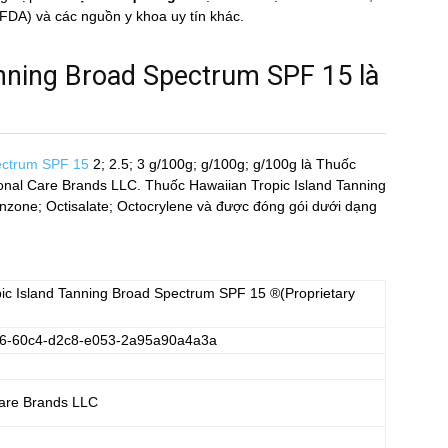
 và các nguồn y khoa uy tín khác.
nning Broad Spectrum SPF 15 là
pectrum SPF 15
2; 2.5; 3 g/100g; g/100g; g/100g
là Thuốc
sonal Care Brands LLC. Thuốc Hawaiian Tropic Island Tanning
ne; Octisalate; Octocrylene và được đóng gói dưới dạng
ic Island Tanning Broad Spectrum SPF 15
®(Proprietary
6-60c4-d2c8-e053-2a95a90a4a3a
are Brands LLC