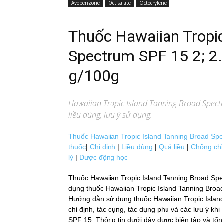
Avobenzone
Octisalate
Octocrylene
Thuốc Hawaiian Tropi
Spectrum SPF 15 2; 2.
g/100g
Hawaiian Tropic Island Tanning Broad Spec
liều dùng, lưu ý sử dụng.
Thuốc Hawaiian Tropic Island Tanning Broad Spec
thuốc
|
Chỉ định
|
Liều dùng
|
Quá liều
|
Chống chỉ
lý
|
Dược động học
Thuốc Hawaiian Tropic Island Tanning Broad Spec
dụng thuốc Hawaiian Tropic Island Tanning Broad
Hướng dẫn sử dụng thuốc Hawaiian Tropic Isla
chỉ định, tác dụng, tác dụng phụ và các lưu 
SPF 15. Thông tin dưới đây được biên tập và tổn