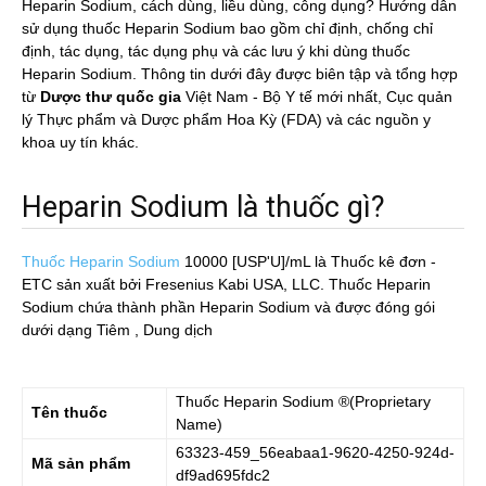
Heparin Sodium, cách dùng, liều dùng, công dụng? Hướng dẫn
sử dụng thuốc Heparin Sodium bao gồm chỉ định, chống chỉ
định, tác dụng, tác dụng phụ và các lưu ý khi dùng thuốc
Heparin Sodium. Thông tin dưới đây được biên tập và tổng hợp
từ
Dược thư quốc gia
Việt Nam - Bộ Y tế mới nhất, Cục quản
lý Thực phẩm và Dược phẩm Hoa Kỳ (FDA) và các nguồn y
khoa uy tín khác.
Heparin Sodium là thuốc gì?
Thuốc Heparin Sodium
10000 [USP'U]/mL
là Thuốc kê đơn -
ETC sản xuất bởi Fresenius Kabi USA, LLC. Thuốc Heparin
Sodium chứa thành phần Heparin Sodium và được đóng gói
dưới dạng Tiêm , Dung dịch
Thuốc
Heparin Sodium
®(Proprietary
Tên thuốc
Name)
63323-459_56eabaa1-9620-4250-924d-
Mã sản phẩm
df9ad695fdc2