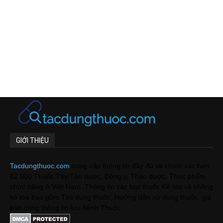
GIỚI THIỆU
Tacdungthuoc.com
cung cấp thông tin đầy đủ và chính xác hơn
82.000 Thuốc Tây/Tân dược, Đông y, Thảo dược, Thực phẩm
chức năng ở Việt Nam. Thông tin các loại thuốc Kê toa và không
kê toa bao gồm Tác dụng thuốc, Hướng dẫn sử dụng thuốc, giá
bán cùng thông tin lưu hành Thuốc.