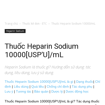
Trang chủ
Thuốc kê đơn - ETC
Thuốc Heparin Sodium 10000/mL
Heparin Sodium
Thuốc Heparin Sodium
10000[USP’U]/mL
Heparin Sodium
là thuốc gì? Hướng dẫn sử dụng: tác
dụng, liều dùng, lưu ý sử dụng.
Thuốc Heparin Sodium 10000[USP'U]/mL là gì
|
Dạng thuốc
|
Chỉ
định
|
Liều dùng
|
Quá liều
|
Chống chỉ định
|
Tác dụng phụ
|
Lưu ý
|
Tương tác
|
Bảo quản
|
Dược lý
|
Dược động học
Thuốc Heparin Sodium 10000[USP'U]/mL là gì? Tác dụng thuốc