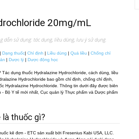
ydrochloride 20mg/mL
g dẫn sử dụng: tác dụng, liều dùng, lưu ý sử dụng.
|
Dạng thuốc
|
Chỉ định
|
Liều dùng
|
Quá liều
|
Chống chỉ
uản
|
Dược lý
|
Dược động học
Tác dụng thuốc Hydralazine Hydrochloride, cách dùng, liều
ralazine Hydrochloride bao gồm chỉ định, chống chỉ định,
 thuốc Hydralazine Hydrochloride. Thông tin dưới đây được biên
 - Bộ Y tế mới nhất, Cục quản lý Thực phẩm và Dược phẩm
à thuốc gì?
huốc kê đơn - ETC sản xuất bởi Fresenius Kabi USA, LLC.