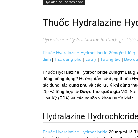
Hydralazine Hydrochloride
Thuốc Hydralazine H
Hydralazine Hydrochloride
là thuốc gì? Hướn
Thuốc Hydralazine Hydrochloride 20mg/mL là gì
định
|
Tác dụng phụ
|
Lưu ý
|
Tương tác
|
Bảo q
Thuốc Hydralazine Hydrochloride 20mg/mL là gì? 
dùng, công dụng? Hướng dẫn sử dụng thuốc Hyd
tác dụng, tác dụng phụ và các lưu ý khi dùng
tập và tổng hợp từ
Dược thư quốc gia
Việt Nam
Hoa Kỳ (FDA) và các nguồn y khoa uy tín khác.
Hydralazine Hydrochloride l
Thuốc Hydralazine Hydrochloride
20 mg/mL
là T