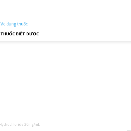
Tác dụng thuốc
THUỐC BIỆT DƯỢC
e Hydrochloride 20mg/mL