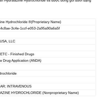
n Hydralazine Hydrochloride và được đóng gói dưới dạng
ine Hydrochloride
®(Proprietary Name)
4c8ae-3c4e-1ccf-e053-2a95a90a6a5f
 USA, LLC
 ETC - Finished Drugs
w Drug Application (ANDA)
drochloride
AR; INTRAVENOUS
AZINE HYDROCHLORIDE
(Nonproprietary Name)