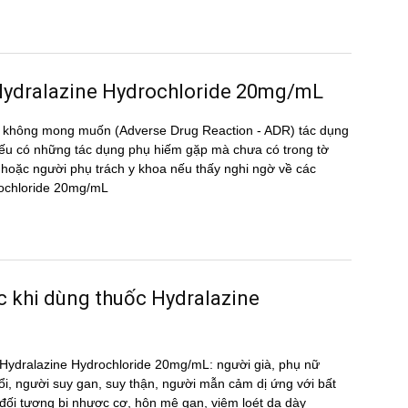
ng Hydralazine Hydrochloride 20mg/mL
̣ng không mong muốn (Adverse Drug Reaction - ADR) tác dụng
 có những tác dụng phụ hiếm gặp mà chưa có trong tờ
oặc người phụ trách y khoa nếu thấy nghi ngờ về các
drochloride 20mg/mL
ớc khi dùng thuốc Hydralazine
ốc Hydralazine Hydrochloride 20mg/mL: người già, phụ nữ
ổi, người suy gan, suy thận, người mẫn cảm dị ứng với bất
́i tượng bị nhược cơ, hôn mê gan, viêm loét dạ dày