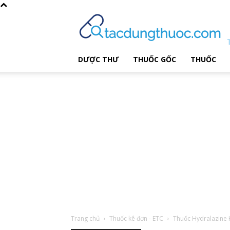
DƯỢC THƯ
THUỐC GỐC
THUỐC
Trang chủ
Thuốc kê đơn - ETC
Thuốc Hydralazin