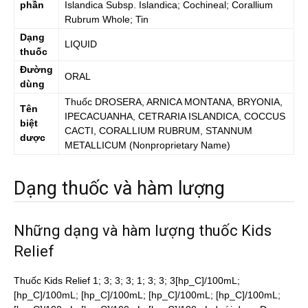
phần
Islandica Subsp. Islandica; Cochineal; Corallium
Rubrum Whole; Tin
Dạng
LIQUID
thuốc
Đường
ORAL
dùng
Thuốc
DROSERA, ARNICA MONTANA, BRYONIA,
Tên
IPECACUANHA, CETRARIA ISLANDICA, COCCUS
biệt
CACTI, CORALLIUM RUBRUM, STANNUM
dược
METALLICUM
(Nonproprietary Name)
Dạng thuốc và hàm lượng
Những dạng và hàm lượng thuốc Kids
Relief
Thuốc Kids Relief 1; 3; 3; 3; 1; 3; 3; 3[hp_C]/100mL;
[hp_C]/100mL; [hp_C]/100mL; [hp_C]/100mL; [hp_C]/100mL;