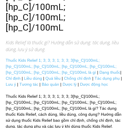
[hp_C]/100mL;
[hp_C]/100mL;
[hp_C]/100mL
Kids Relief
là thuốc gì? Hướng dẫn sử dụng: tác dụng, liều
dùng, lưu ý sử dụng.
Thuốc Kids Relief 1; 3; 3; 3; 1; 3; 3; 3[hp_C]/100mL;
[hp_C]/100mL; [hp_C]/100mL; [hp_C]/100mL; [hp_C]/100mL;
[hp_C]/100mL; [hp_C]/100mL; [hp_C]/100mL là gì
|
Dạng thuốc
|
Chỉ định
|
Liều dùng
|
Quá liều
|
Chống chỉ định
|
Tác dụng phụ
|
Lưu ý
|
Tương tác
|
Bảo quản
|
Dược lý
|
Dược động học
Thuốc Kids Relief 1; 3; 3; 3; 1; 3; 3; 3[hp_C]/100mL;
[hp_C]/100mL; [hp_C]/100mL; [hp_C]/100mL; [hp_C]/100mL;
[hp_C]/100mL; [hp_C]/100mL; [hp_C]/100mL là gì? Tác dụng
thuốc Kids Relief, cách dùng, liều dùng, công dụng? Hướng dẫn
sử dụng thuốc Kids Relief bao gồm chỉ định, chống chỉ định, tác
dụng, tác dụng phụ và các lưu ý khi dùng thuốc Kids Relief.