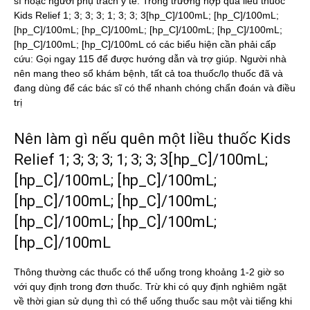
sĩ hoặc người phụ trách y tế. Trong trường hợp quá liều thuốc
Kids Relief 1; 3; 3; 3; 1; 3; 3; 3[hp_C]/100mL; [hp_C]/100mL;
[hp_C]/100mL; [hp_C]/100mL; [hp_C]/100mL; [hp_C]/100mL;
[hp_C]/100mL; [hp_C]/100mL có các biểu hiện cần phải cấp
cứu: Gọi ngay 115 để được hướng dẫn và trợ giúp. Người nhà
nên mang theo sổ khám bệnh, tất cả toa thuốc/lọ thuốc đã và
đang dùng để các bác sĩ có thể nhanh chóng chẩn đoán và điều
trị
Nên làm gì nếu quên một liều thuốc Kids
Relief 1; 3; 3; 3; 1; 3; 3; 3[hp_C]/100mL;
[hp_C]/100mL; [hp_C]/100mL;
[hp_C]/100mL; [hp_C]/100mL;
[hp_C]/100mL; [hp_C]/100mL;
[hp_C]/100mL
Thông thường các thuốc có thể uống trong khoảng 1-2 giờ so
với quy định trong đơn thuốc. Trừ khi có quy định nghiêm ngặt
về thời gian sử dụng thì có thể uống thuốc sau một vài tiếng khi