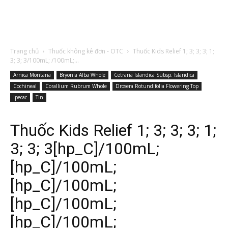
Trang chủ
Thuốc không kê đơn - OTC
Thuốc Kids Relief 1; 3; 3; 3; 1;
3; 3; 3/100mL; /100mL;...
Arnica Montana
Bryonia Alba Whole
Cetraria Islandica Subsp. Islandica
Cochineal
Corallium Rubrum Whole
Drosera Rotundifolia Flowering Top
Ipecac
Tin
Thuốc Kids Relief 1; 3; 3; 3; 1;
3; 3; 3[hp_C]/100mL;
[hp_C]/100mL;
[hp_C]/100mL;
[hp_C]/100mL;
[hp_C]/100mL;