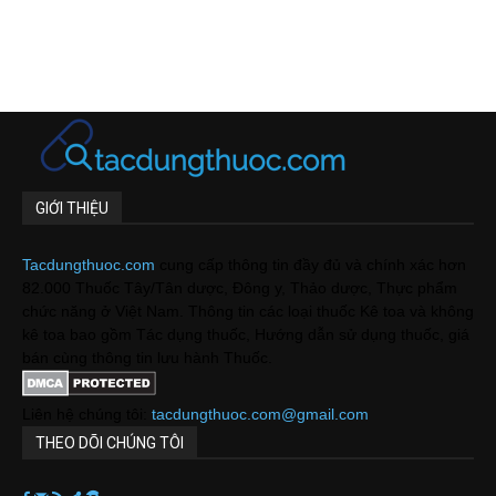
GIỚI THIỆU
Tacdungthuoc.com
cung cấp thông tin đầy đủ và chính xác hơn
82.000 Thuốc Tây/Tân dược, Đông y, Thảo dược, Thực phẩm
chức năng ở Việt Nam. Thông tin các loại thuốc Kê toa và không
kê toa bao gồm Tác dụng thuốc, Hướng dẫn sử dụng thuốc, giá
bán cùng thông tin lưu hành Thuốc.
Liên hệ chúng tôi:
tacdungthuoc.com@gmail.com
THEO DÕI CHÚNG TÔI