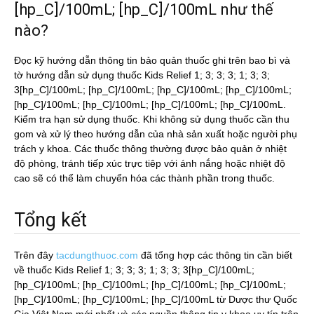
[hp_C]/100mL; [hp_C]/100mL như thế
nào?
Đọc kỹ hướng dẫn thông tin bảo quản thuốc ghi trên bao bì và
tờ hướng dẫn sử dụng thuốc Kids Relief 1; 3; 3; 3; 1; 3; 3;
3[hp_C]/100mL; [hp_C]/100mL; [hp_C]/100mL; [hp_C]/100mL;
[hp_C]/100mL; [hp_C]/100mL; [hp_C]/100mL; [hp_C]/100mL.
Kiểm tra hạn sử dụng thuốc. Khi không sử dụng thuốc cần thu
gom và xử lý theo hướng dẫn của nhà sản xuất hoặc người phụ
trách y khoa. Các thuốc thông thường được bảo quản ở nhiệt
độ phòng, tránh tiếp xúc trực tiêp với ánh nắng hoặc nhiệt độ
cao sẽ có thể làm chuyển hóa các thành phần trong thuốc.
Tổng kết
Trên đây
tacdungthuoc.com
đã tổng hợp các thông tin cần biết
về thuốc Kids Relief 1; 3; 3; 3; 1; 3; 3; 3[hp_C]/100mL;
[hp_C]/100mL; [hp_C]/100mL; [hp_C]/100mL; [hp_C]/100mL;
[hp_C]/100mL; [hp_C]/100mL; [hp_C]/100mL từ Dược thư Quốc