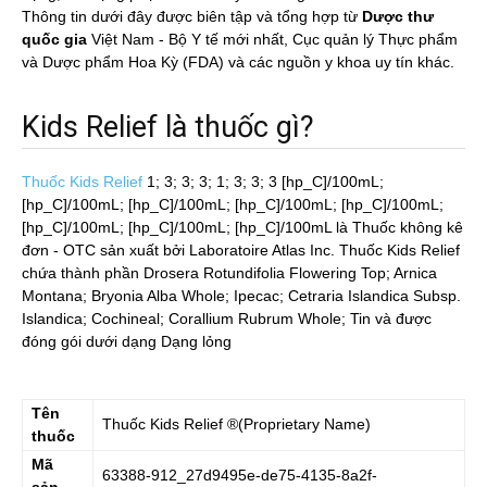
Thông tin dưới đây được biên tập và tổng hợp từ
Dược thư
quốc gia
Việt Nam - Bộ Y tế mới nhất, Cục quản lý Thực phẩm
và Dược phẩm Hoa Kỳ (FDA) và các nguồn y khoa uy tín khác.
Kids Relief là thuốc gì?
Thuốc Kids Relief
1; 3; 3; 3; 1; 3; 3; 3 [hp_C]/100mL;
[hp_C]/100mL; [hp_C]/100mL; [hp_C]/100mL; [hp_C]/100mL;
[hp_C]/100mL; [hp_C]/100mL; [hp_C]/100mL
là Thuốc không kê
đơn - OTC sản xuất bởi Laboratoire Atlas Inc. Thuốc Kids Relief
chứa thành phần Drosera Rotundifolia Flowering Top; Arnica
Montana; Bryonia Alba Whole; Ipecac; Cetraria Islandica Subsp.
Islandica; Cochineal; Corallium Rubrum Whole; Tin và được
đóng gói dưới dạng Dạng lỏng
Tên
Thuốc
Kids Relief
®(Proprietary Name)
thuốc
Mã
63388-912_27d9495e-de75-4135-8a2f-