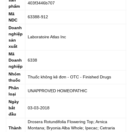
sản
403f3446b707
phẩm
Mã
63388-912
NDC
Doanh
nghiệp
Laboratoire Atlas Inc
sản
xuất
Mã
Doanh
6338
nghiệp
Nhóm
Thuốc không kê đơn - OTC - Finished Drugs
thuốc
Phân
UNAPPROVED HOMEOPATHIC
loại
Ngày
bắt
03-03-2018
đầu
Drosera Rotundifolia Flowering Top; Arnica
Thành
Montana; Bryonia Alba Whole; Ipecac; Cetraria