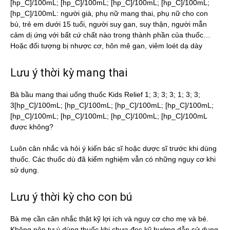
[hp_C]/100mL; [hp_C]/100mL; [hp_C]/100mL; [hp_C]/100mL;
[hp_C]/100mL: người già, phụ nữ mang thai, phụ nữ cho con
bú, trẻ em dưới 15 tuổi, người suy gan, suy thận, người mẫn
cảm dị ứng với bất cứ chất nào trong thành phần của thuốc…
Hoặc đối tượng bị nhược cơ, hôn mê gan, viêm loét dạ dày
Lưu ý thời kỳ mang thai
Bà bầu mang thai uống thuốc Kids Relief 1; 3; 3; 3; 1; 3; 3;
3[hp_C]/100mL; [hp_C]/100mL; [hp_C]/100mL; [hp_C]/100mL;
[hp_C]/100mL; [hp_C]/100mL; [hp_C]/100mL; [hp_C]/100mL
được không?
Luôn cân nhắc và hỏi ý kiến bác sĩ hoặc dược sĩ trước khi dùng
thuốc. Các thuốc dù đã kiểm nghiệm vẫn có những nguy cơ khi
sử dụng.
Lưu ý thời kỳ cho con bú
Bà mẹ cần cân nhắc thật kỹ lợi ích và nguy cơ cho mẹ và bé.
Không nên tự ý dùng thuốc khi chưa đọc kỹ hướng dẫn sử dụng