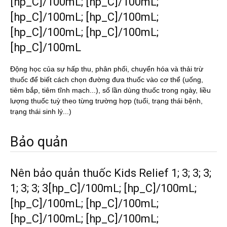
[hp_C]/100mL; [hp_C]/100mL;
[hp_C]/100mL; [hp_C]/100mL;
[hp_C]/100mL; [hp_C]/100mL;
[hp_C]/100mL
Động học của sự hấp thu, phân phối, chuyển hóa và thải trừ
thuốc để biết cách chọn đường đưa thuốc vào cơ thể (uống,
tiêm bắp, tiêm tĩnh mạch...), số lần dùng thuốc trong ngày, liều
lượng thuốc tuỳ theo từng trường hợp (tuổi, trạng thái bệnh,
trạng thái sinh lý...)
Bảo quản
Nên bảo quản thuốc Kids Relief 1; 3; 3; 3;
1; 3; 3; 3[hp_C]/100mL; [hp_C]/100mL;
[hp_C]/100mL; [hp_C]/100mL;
[hp_C]/100mL; [hp_C]/100mL;