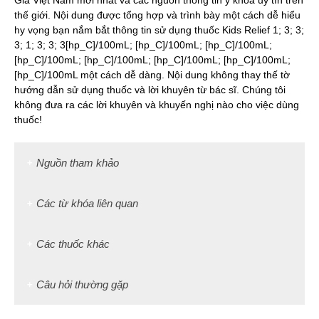
Gia Việt Nam mới nhất và các nguồn thông tin y khoa uy tín trên
thế giới. Nội dung được tổng hợp và trình bày một cách dễ hiểu
hy vọng bạn nắm bắt thông tin sử dụng thuốc Kids Relief 1; 3; 3;
3; 1; 3; 3; 3[hp_C]/100mL; [hp_C]/100mL; [hp_C]/100mL;
[hp_C]/100mL; [hp_C]/100mL; [hp_C]/100mL; [hp_C]/100mL;
[hp_C]/100mL một cách dễ dàng. Nội dung không thay thế tờ
hướng dẫn sử dụng thuốc và lời khuyên từ bác sĩ. Chúng tôi
không đưa ra các lời khuyên và khuyến nghị nào cho việc dùng
thuốc!
Nguồn tham khảo
Các từ khóa liên quan
Các thuốc khác
Câu hỏi thường gặp