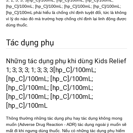
3; 1; 3; 3; 3[hp_C]/100mL; [hp_C]/100mL; [hp_C]/100mL;
[hp_C]/100mL; [hp_C]/100mL; [hp_C]/100mL; [hp_C]/100mL;
[hp_C]/100mL phải hiểu là chống chỉ định tuyệt đối, tức là không
vì lý do nào đó mà trường hợp chống chỉ định lại linh động được
dùng thuốc.
Tác dụng phụ
Những tác dụng phụ khi dùng Kids Relief
1; 3; 3; 3; 1; 3; 3; 3[hp_C]/100mL;
[hp_C]/100mL; [hp_C]/100mL;
[hp_C]/100mL; [hp_C]/100mL;
[hp_C]/100mL; [hp_C]/100mL;
[hp_C]/100mL
Thông thường những tác dụng phụ hay tác dụng không mong
muốn (Adverse Drug Reaction - ADR) tác dụng ngoài ý muốn sẽ
mất đi khi ngưng dùng thuốc. Nếu có những tác dụng phụ hiếm