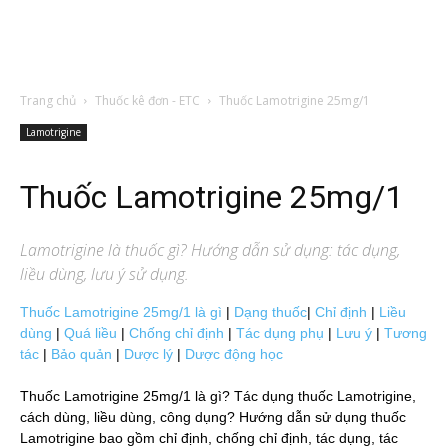
Trang chủ
Thuốc kê đơn - ETC
Thuốc Lamotrigine 25mg/1
Lamotrigine
Thuốc Lamotrigine 25mg/1
Lamotrigine
là thuốc gì? Hướng dẫn sử dụng: tác dụng,
liều dùng, lưu ý sử dụng.
Thuốc Lamotrigine 25mg/1 là gì
|
Dạng thuốc
|
Chỉ định
|
Liều
dùng
|
Quá liều
|
Chống chỉ định
|
Tác dụng phụ
|
Lưu ý
|
Tương
tác
|
Bảo quản
|
Dược lý
|
Dược động học
Thuốc Lamotrigine 25mg/1 là gì? Tác dụng thuốc Lamotrigine,
cách dùng, liều dùng, công dụng? Hướng dẫn sử dụng thuốc
Lamotrigine bao gồm chỉ định, chống chỉ định, tác dụng, tác