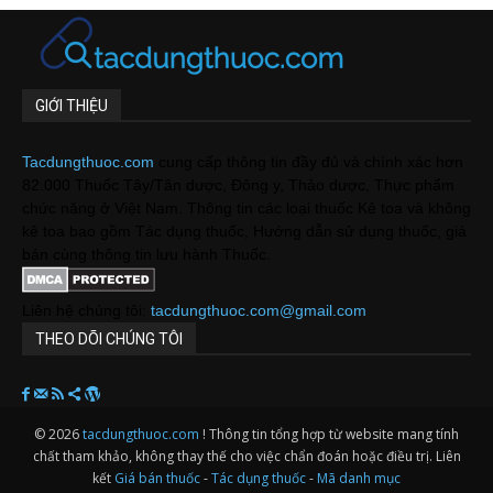
GIỚI THIỆU
Tacdungthuoc.com
cung cấp thông tin đầy đủ và chính xác hơn
82.000 Thuốc Tây/Tân dược, Đông y, Thảo dược, Thực phẩm
chức năng ở Việt Nam. Thông tin các loại thuốc Kê toa và không
kê toa bao gồm Tác dụng thuốc, Hướng dẫn sử dụng thuốc, giá
bán cùng thông tin lưu hành Thuốc.
Liên hệ chúng tôi:
tacdungthuoc.com@gmail.com
THEO DÕI CHÚNG TÔI
© 2026
tacdungthuoc.com
! Thông tin tổng hợp từ website mang tính
chất tham khảo, không thay thế cho việc chẩn đoán hoặc điều trị. Liên
kết
Giá bán thuốc
-
Tác dụng thuốc
-
Mã danh mục