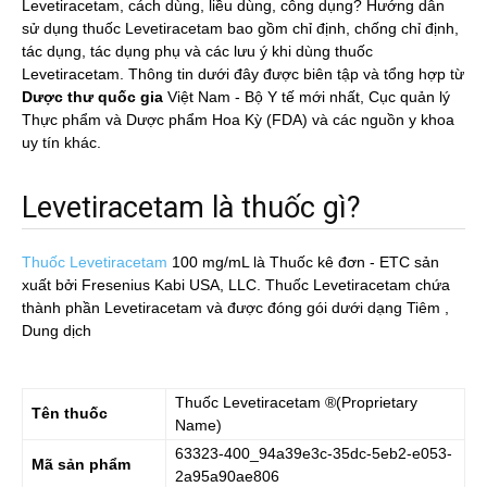
Levetiracetam, cách dùng, liều dùng, công dụng? Hướng dẫn
sử dụng thuốc Levetiracetam bao gồm chỉ định, chống chỉ định,
tác dụng, tác dụng phụ và các lưu ý khi dùng thuốc
Levetiracetam. Thông tin dưới đây được biên tập và tổng hợp từ
Dược thư quốc gia
Việt Nam - Bộ Y tế mới nhất, Cục quản lý
Thực phẩm và Dược phẩm Hoa Kỳ (FDA) và các nguồn y khoa
uy tín khác.
Levetiracetam là thuốc gì?
Thuốc Levetiracetam
100 mg/mL
là Thuốc kê đơn - ETC sản
xuất bởi Fresenius Kabi USA, LLC. Thuốc Levetiracetam chứa
thành phần Levetiracetam và được đóng gói dưới dạng Tiêm ,
Dung dịch
Thuốc
Levetiracetam
®(Proprietary
Tên thuốc
Name)
63323-400_94a39e3c-35dc-5eb2-e053-
Mã sản phẩm
2a95a90ae806