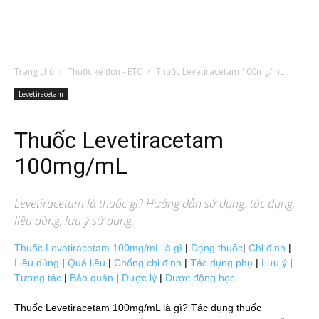
Trang chủ
Thuốc kê đơn - ETC
Thuốc Levetiracetam 100mg/mL
Levetiracetam
Thuốc Levetiracetam
100mg/mL
Levetiracetam
là thuốc gì? Hướng dẫn sử dụng: tác dụng,
liều dùng, lưu ý sử dụng.
Thuốc Levetiracetam 100mg/mL là gì
|
Dạng thuốc
|
Chỉ định
|
Liều dùng
|
Quá liều
|
Chống chỉ định
|
Tác dụng phụ
|
Lưu ý
|
Tương tác
|
Bảo quản
|
Dược lý
|
Dược động học
Thuốc Levetiracetam 100mg/mL là gì? Tác dụng thuốc