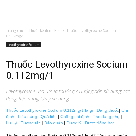
Trang chủ
Thuốc kê đơn - ETC
Thuốc Levothyroxine Sodium
0.112mg/1
Levothyroxine Sodium
Thuốc Levothyroxine Sodium
0.112mg/1
Levothyroxine Sodium
là thuốc gì? Hướng dẫn sử dụng: tác
dụng, liều dùng, lưu ý sử dụng.
Thuốc Levothyroxine Sodium 0.112mg/1 là gì
|
Dạng thuốc
|
Chỉ
định
|
Liều dùng
|
Quá liều
|
Chống chỉ định
|
Tác dụng phụ
|
Lưu ý
|
Tương tác
|
Bảo quản
|
Dược lý
|
Dược động học
Thuốc Levothyroxine Sodium 0.112mg/1 là gì? Tác dụng thuốc