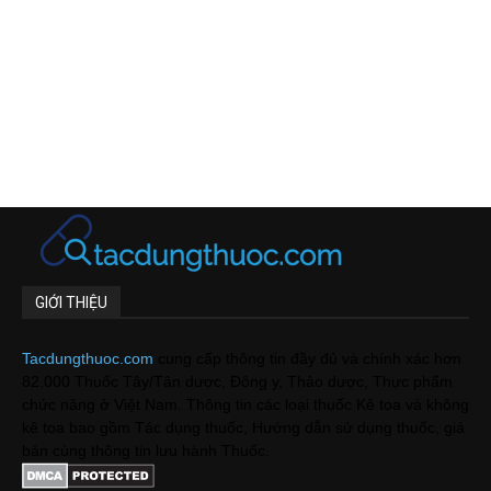
GIỚI THIỆU
Tacdungthuoc.com
cung cấp thông tin đầy đủ và chính xác hơn
82.000 Thuốc Tây/Tân dược, Đông y, Thảo dược, Thực phẩm
chức năng ở Việt Nam. Thông tin các loại thuốc Kê toa và không
kê toa bao gồm Tác dụng thuốc, Hướng dẫn sử dụng thuốc, giá
bán cùng thông tin lưu hành Thuốc.