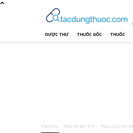
DƯỢC THƯ
THUỐC GỐC
THUỐC
Trang chủ
Thuốc kê đơn - ETC
Thuốc Lyrica CR 1