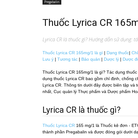
Pregabalin
Thuốc Lyrica CR 165
Lyrica CR
là thuốc gì? Hướng dẫn sử dụng: tác
Thuốc Lyrica CR 165mg/1 là gì
|
Dạng thuốc
|
Chỉ
Lưu ý
|
Tương tác
|
Bảo quản
|
Dược lý
|
Dược đ
Thuốc Lyrica CR 165mg/1 là gì? Tác dụng thuốc 
dụng thuốc Lyrica CR bao gồm chỉ định, chống chỉ 
Lyrica CR. Thông tin dưới đây được biên tập và t
nhất, Cục quản lý Thực phẩm và Dược phẩm Hoa Kỳ
Lyrica CR là thuốc gì?
Thuốc Lyrica CR
165 mg/1
là Thuốc kê đơn - ET
thành phần Pregabalin và được đóng gói dưới