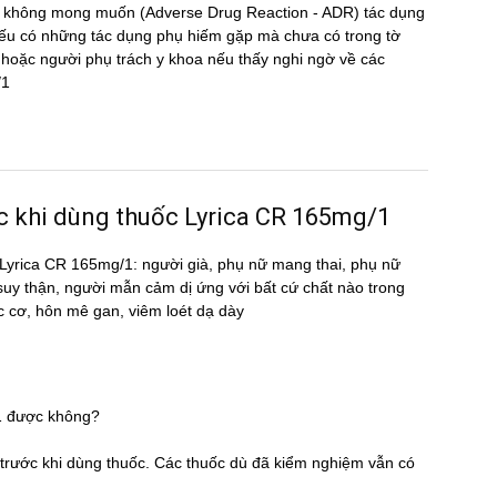
̣ng không mong muốn (Adverse Drug Reaction - ADR) tác dụng
 có những tác dụng phụ hiếm gặp mà chưa có trong tờ
oặc người phụ trách y khoa nếu thấy nghi ngờ về các
/1
ước khi dùng thuốc Lyrica CR 165mg/1
ốc Lyrica CR 165mg/1: người già, phụ nữ mang thai, phụ nữ
 suy thận, người mẫn cảm dị ứng với bất cứ chất nào trong
c cơ, hôn mê gan, viêm loét dạ dày
1 được không?
̃ trước khi dùng thuốc. Các thuốc dù đã kiểm nghiệm vẫn có