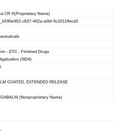
ica CR
®(Proprietary Name)
_b590e952-c837-402a-a0bf-9c2011ffecd3
aceuticals
đơn - ETC - Finished Drugs
pplication (NDA)
6
FILM COATED, EXTENDED RELEASE
EGABALIN
(Nonproprietary Name)