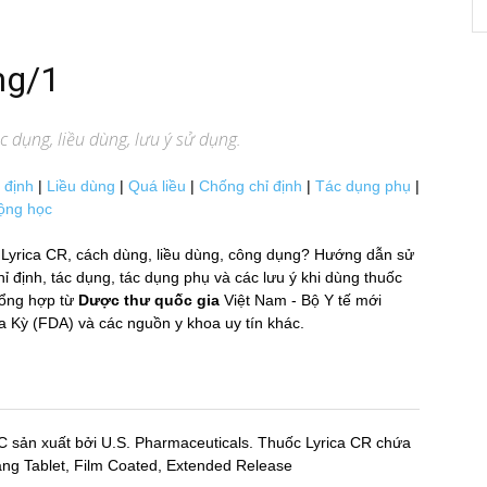
mg/1
 dụng, liều dùng, lưu ý sử dụng.
 định
|
Liều dùng
|
Quá liều
|
Chống chỉ định
|
Tác dụng phụ
|
ộng học
Lyrica CR, cách dùng, liều dùng, công dụng? Hướng dẫn sử
định, tác dụng, tác dụng phụ và các lưu ý khi dùng thuốc
ổng hợp từ
Dược thư quốc gia
Việt Nam - Bộ Y tế mới
 (FDA) và các nguồn y khoa uy tín khác.
C sản xuất bởi U.S. Pharmaceuticals. Thuốc Lyrica CR chứa
 dạng Tablet, Film Coated, Extended Release