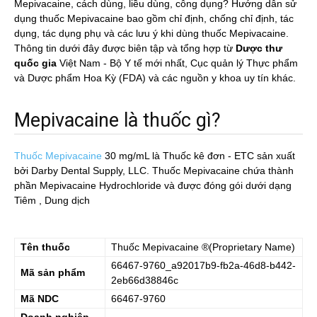
Mepivacaine, cách dùng, liều dùng, công dụng? Hướng dẫn sử
dụng thuốc Mepivacaine bao gồm chỉ định, chống chỉ định, tác
dụng, tác dụng phụ và các lưu ý khi dùng thuốc Mepivacaine.
Thông tin dưới đây được biên tập và tổng hợp từ
Dược thư
quốc gia
Việt Nam - Bộ Y tế mới nhất, Cục quản lý Thực phẩm
và Dược phẩm Hoa Kỳ (FDA) và các nguồn y khoa uy tín khác.
Mepivacaine là thuốc gì?
Thuốc Mepivacaine
30 mg/mL
là Thuốc kê đơn - ETC sản xuất
bởi Darby Dental Supply, LLC. Thuốc Mepivacaine chứa thành
phần Mepivacaine Hydrochloride và được đóng gói dưới dạng
Tiêm , Dung dịch
Tên thuốc
Thuốc
Mepivacaine
®(Proprietary Name)
66467-9760_a92017b9-fb2a-46d8-b442-
Mã sản phẩm
2eb66d38846c
Mã NDC
66467-9760