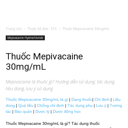
Trang chủ
Thuốc kê đơn - ETC
Thuốc Mepivacaine 30mg/mL
Mepivacaine Hydrochloride
Thuốc Mepivacaine
30mg/mL
Mepivacaine
là thuốc gì? Hướng dẫn sử dụng: tác dụng,
liều dùng, lưu ý sử dụng.
Thuốc Mepivacaine 30mg/mL là gì
|
Dạng thuốc
|
Chỉ định
|
Liều
dùng
|
Quá liều
|
Chống chỉ định
|
Tác dụng phụ
|
Lưu ý
|
Tương
tác
|
Bảo quản
|
Dược lý
|
Dược động học
Thuốc Mepivacaine 30mg/mL là gì? Tác dụng thuốc