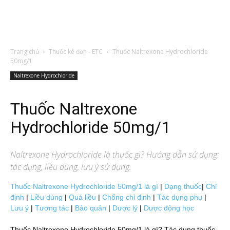
Trang chủ
Thuốc kê đơn - ETC
Thuốc Naltrexone Hydrochloride
50mg/1
Naltrexone Hydrochloride
Thuốc Naltrexone
Hydrochloride 50mg/1
Naltrexone Hydrochloride
là thuốc gì? Hướng dẫn sử dụng:
tác dụng, liều dùng, lưu ý sử dụng.
Thuốc Naltrexone Hydrochloride 50mg/1 là gì
|
Dạng thuốc
|
Chỉ
định
|
Liều dùng
|
Quá liều
|
Chống chỉ định
|
Tác dụng phụ
|
Lưu ý
|
Tương tác
|
Bảo quản
|
Dược lý
|
Dược động học
Thuốc Naltrexone Hydrochloride 50mg/1 là gì? Tác dụng thuốc