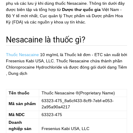
phụ và các lưu ý khi dùng thuốc Nesacaine. Thông tin dưới đây
được biên tập và tổng hợp từ
Dược thư quốc gia
Việt Nam -
Bộ Y tế mới nhất, Cục quản lý Thực phẩm và Dược phẩm Hoa
Kỳ (FDA) và các nguồn y khoa uy tín khác.
Nesacaine là thuốc gì?
Thuốc Nesacaine
10 mg/mL
là Thuốc kê đơn - ETC sản xuất bởi
Fresenius Kabi USA, LLC. Thuốc Nesacaine chứa thành phần
Chloroprocaine Hydrochloride và được đóng gói dưới dạng Tiêm
, Dung dịch
Tên thuốc
Thuốc
Nesacaine
®(Proprietary Name)
63323-475_8a6cf433-8cf9-7ebf-e053-
Mã sản phẩm
2a95a90a4217
Mã NDC
63323-475
Doanh
nghiệp sản
Fresenius Kabi USA, LLC