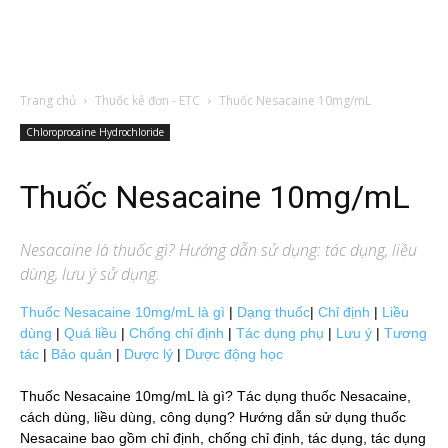
Trang chủ
Thuốc kê đơn - ETC
Thuốc Nesacaine 10mg/mL
Chloroprocaine Hydrochloride
Thuốc Nesacaine 10mg/mL
Nesacaine
là thuốc gì? Hướng dẫn sử dụng: tác dụng, liều
dùng, lưu ý sử dụng.
Thuốc Nesacaine 10mg/mL là gì
|
Dạng thuốc
|
Chỉ định
|
Liều
dùng
|
Quá liều
|
Chống chỉ định
|
Tác dụng phụ
|
Lưu ý
|
Tương
tác
|
Bảo quản
|
Dược lý
|
Dược động học
Thuốc Nesacaine 10mg/mL là gì? Tác dụng thuốc Nesacaine,
cách dùng, liều dùng, công dụng? Hướng dẫn sử dụng thuốc
Nesacaine bao gồm chỉ định, chống chỉ định, tác dụng, tác dụng