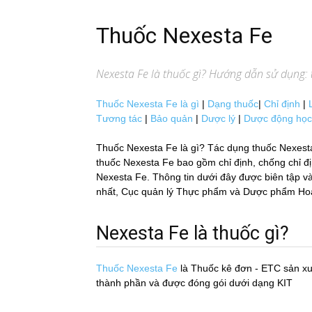
Thuốc Nexesta Fe
Nexesta Fe
là thuốc gì? Hướng dẫn sử dụng: t
Thuốc Nexesta Fe là gì
|
Dạng thuốc
|
Chỉ định
|
Tương tác
|
Bảo quản
|
Dược lý
|
Dược động học
Thuốc Nexesta Fe là gì? Tác dụng thuốc Nexesta
thuốc Nexesta Fe bao gồm chỉ định, chống chỉ địn
Nexesta Fe. Thông tin dưới đây được biên tập và
nhất, Cục quản lý Thực phẩm và Dược phẩm Hoa Kỳ
Nexesta Fe là thuốc gì?
Thuốc Nexesta Fe
là Thuốc kê đơn - ETC sản x
thành phần và được đóng gói dưới dạng KIT