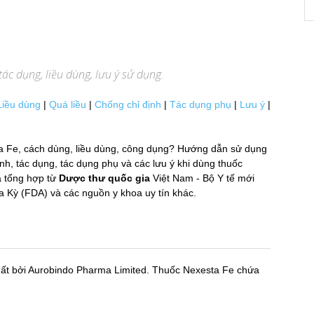
ác dụng, liều dùng, lưu ý sử dụng.
Liều dùng
|
Quá liều
|
Chống chỉ định
|
Tác dụng phụ
|
Lưu ý
|
 Fe, cách dùng, liều dùng, công dụng? Hướng dẫn sử dụng
h, tác dụng, tác dụng phụ và các lưu ý khi dùng thuốc
 tổng hợp từ
Dược thư quốc gia
Việt Nam - Bộ Y tế mới
 (FDA) và các nguồn y khoa uy tín khác.
uất bởi Aurobindo Pharma Limited. Thuốc Nexesta Fe chứa