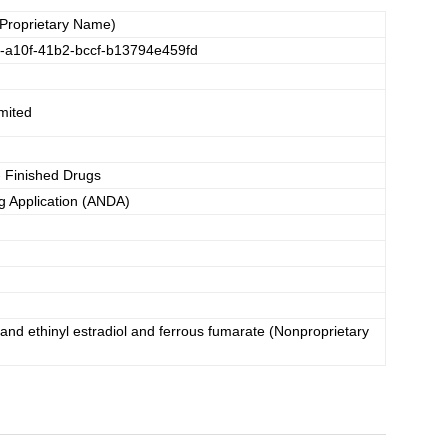
Proprietary Name)
-a10f-41b2-bccf-b13794e459fd
mited
- Finished Drugs
 Application (ANDA)
and ethinyl estradiol and ferrous fumarate
(Nonproprietary