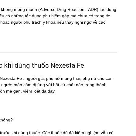
̣ng không mong muốn (Adverse Drug Reaction - ADR) tác dụng
 có những tác dụng phụ hiếm gặp mà chưa có trong tờ
oặc người phụ trách y khoa nếu thấy nghi ngờ về các
ớc khi dùng thuốc Nexesta Fe
ốc Nexesta Fe : người già, phụ nữ mang thai, phụ nữ cho con
n, người mẫn cảm dị ứng với bất cứ chất nào trong thành
hôn mê gan, viêm loét dạ dày
 không?
̃ trước khi dùng thuốc. Các thuốc dù đã kiểm nghiệm vẫn có