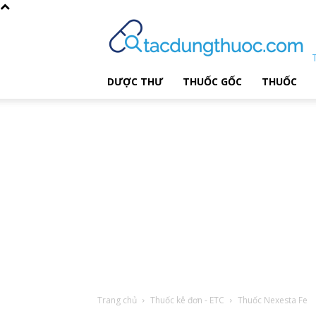
DƯỢC THƯ
THUỐC GỐC
THUỐC
Trang chủ
Thuốc kê đơn - ETC
Thuốc Nexesta Fe