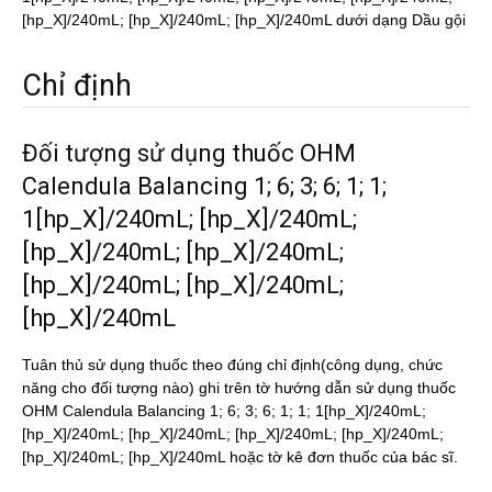
[hp_X]/240mL; [hp_X]/240mL; [hp_X]/240mL dưới dạng Dầu gội
Chỉ định
Đối tượng sử dụng thuốc OHM
Calendula Balancing 1; 6; 3; 6; 1; 1;
1[hp_X]/240mL; [hp_X]/240mL;
[hp_X]/240mL; [hp_X]/240mL;
[hp_X]/240mL; [hp_X]/240mL;
[hp_X]/240mL
Tuân thủ sử dụng thuốc theo đúng chỉ định(công dụng, chức
năng cho đối tượng nào) ghi trên tờ hướng dẫn sử dụng thuốc
OHM Calendula Balancing 1; 6; 3; 6; 1; 1; 1[hp_X]/240mL;
[hp_X]/240mL; [hp_X]/240mL; [hp_X]/240mL; [hp_X]/240mL;
[hp_X]/240mL; [hp_X]/240mL hoặc tờ kê đơn thuốc của bác sĩ.