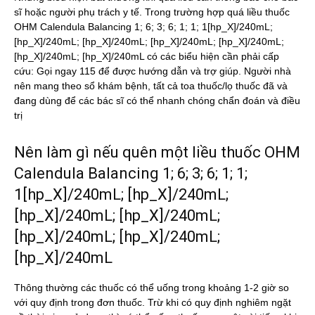
sĩ hoặc người phụ trách y tế. Trong trường hợp quá liều thuốc
OHM Calendula Balancing 1; 6; 3; 6; 1; 1; 1[hp_X]/240mL;
[hp_X]/240mL; [hp_X]/240mL; [hp_X]/240mL; [hp_X]/240mL;
[hp_X]/240mL; [hp_X]/240mL có các biểu hiện cần phải cấp
cứu: Gọi ngay 115 để được hướng dẫn và trợ giúp. Người nhà
nên mang theo sổ khám bệnh, tất cả toa thuốc/lọ thuốc đã và
đang dùng để các bác sĩ có thể nhanh chóng chẩn đoán và điều
trị
Nên làm gì nếu quên một liều thuốc OHM
Calendula Balancing 1; 6; 3; 6; 1; 1;
1[hp_X]/240mL; [hp_X]/240mL;
[hp_X]/240mL; [hp_X]/240mL;
[hp_X]/240mL; [hp_X]/240mL;
[hp_X]/240mL
Thông thường các thuốc có thể uống trong khoảng 1-2 giờ so
với quy định trong đơn thuốc. Trừ khi có quy định nghiêm ngặt