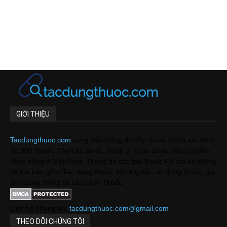
GIỚI THIỆU
Tacdungthuoc.com
cung cấp thông tin đầy đủ và chính xác hơn
82.000 Thuốc Tây/Tân dược, Đông y, Thảo dược, Thực phẩm
chức năng ở Việt Nam. Thông tin các loại thuốc Kê toa và không
kê toa bao gồm Tác dụng thuốc, Hướng dẫn sử dụng thuốc, giá
bán cùng thông tin lưu hành Thuốc.
Liên hệ chúng tôi:
tacdungthuoc.com@gmail.com
THEO DÕI CHÚNG TÔI