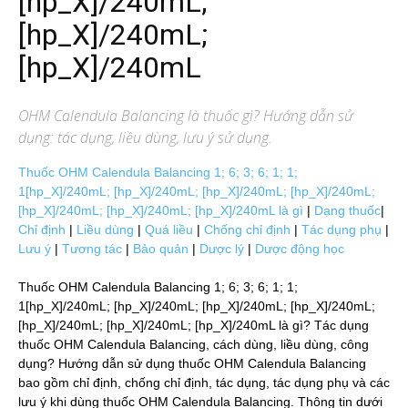
[hp_X]/240mL;
[hp_X]/240mL;
[hp_X]/240mL
OHM Calendula Balancing
là thuốc gì? Hướng dẫn sử
dụng: tác dụng, liều dùng, lưu ý sử dụng.
Thuốc OHM Calendula Balancing 1; 6; 3; 6; 1; 1;
1[hp_X]/240mL; [hp_X]/240mL; [hp_X]/240mL; [hp_X]/240mL;
[hp_X]/240mL; [hp_X]/240mL; [hp_X]/240mL là gì
|
Dạng thuốc
|
Chỉ định
|
Liều dùng
|
Quá liều
|
Chống chỉ định
|
Tác dụng phụ
|
Lưu ý
|
Tương tác
|
Bảo quản
|
Dược lý
|
Dược động học
Thuốc OHM Calendula Balancing 1; 6; 3; 6; 1; 1;
1[hp_X]/240mL; [hp_X]/240mL; [hp_X]/240mL; [hp_X]/240mL;
[hp_X]/240mL; [hp_X]/240mL; [hp_X]/240mL là gì? Tác dụng
thuốc OHM Calendula Balancing, cách dùng, liều dùng, công
dụng? Hướng dẫn sử dụng thuốc OHM Calendula Balancing
bao gồm chỉ định, chống chỉ định, tác dụng, tác dụng phụ và các
lưu ý khi dùng thuốc OHM Calendula Balancing. Thông tin dưới