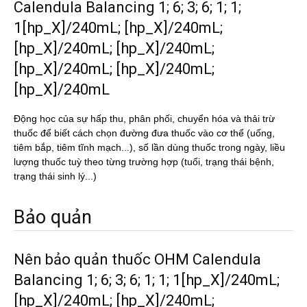
Calendula Balancing 1; 6; 3; 6; 1; 1;
1[hp_X]/240mL; [hp_X]/240mL;
[hp_X]/240mL; [hp_X]/240mL;
[hp_X]/240mL; [hp_X]/240mL;
[hp_X]/240mL
Động học của sự hấp thu, phân phối, chuyển hóa và thải trừ
thuốc để biết cách chọn đường đưa thuốc vào cơ thể (uống,
tiêm bắp, tiêm tĩnh mạch...), số lần dùng thuốc trong ngày, liều
lượng thuốc tuỳ theo từng trường hợp (tuổi, trạng thái bệnh,
trạng thái sinh lý...)
Bảo quản
Nên bảo quản thuốc OHM Calendula
Balancing 1; 6; 3; 6; 1; 1; 1[hp_X]/240mL;
[hp_X]/240mL; [hp_X]/240mL;