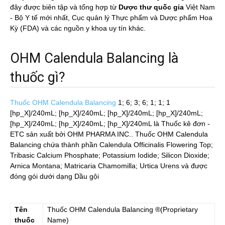
đây được biên tập và tổng hợp từ
Dược thư quốc gia
Việt Nam
- Bộ Y tế mới nhất, Cục quản lý Thực phẩm và Dược phẩm Hoa
Kỳ (FDA) và các nguồn y khoa uy tín khác.
OHM Calendula Balancing là
thuốc gì?
Thuốc OHM Calendula Balancing
1; 6; 3; 6; 1; 1; 1
[hp_X]/240mL; [hp_X]/240mL; [hp_X]/240mL; [hp_X]/240mL;
[hp_X]/240mL; [hp_X]/240mL; [hp_X]/240mL
là Thuốc kê đơn -
ETC sản xuất bởi OHM PHARMA INC.. Thuốc OHM Calendula
Balancing chứa thành phần Calendula Officinalis Flowering Top;
Tribasic Calcium Phosphate; Potassium Iodide; Silicon Dioxide;
Arnica Montana; Matricaria Chamomilla; Urtica Urens và được
đóng gói dưới dạng Dầu gội
Tên
Thuốc
OHM Calendula Balancing
®(Proprietary
thuốc
Name)