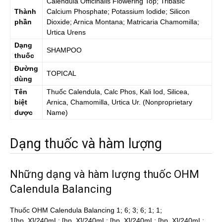
Calendula Officinalis Flowering Top; Tribasic
Thành
Calcium Phosphate; Potassium Iodide; Silicon
phần
Dioxide; Arnica Montana; Matricaria Chamomilla;
Urtica Urens
Dạng
SHAMPOO
thuốc
Đường
TOPICAL
dùng
Tên
Thuốc
Calendula, Calc Phos, Kali Iod, Silicea,
biệt
Arnica, Chamomilla, Urtica Ur.
(Nonproprietary
dược
Name)
Dạng thuốc và hàm lượng
Những dạng và hàm lượng thuốc OHM
Calendula Balancing
Thuốc OHM Calendula Balancing 1; 6; 3; 6; 1; 1;
1[hp_X]/240mL; [hp_X]/240mL; [hp_X]/240mL; [hp_X]/240mL;