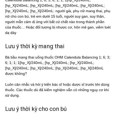
Calendula Balancing 1; 6; 3; 6; 1; 1; 1[hp_X]/240mL;
[hp_X]/240mL; [hp_X]/240mL; [hp_X]/240mL; [hp_X]/240mL;
[hp_X]/240mL; [hp_X]/240mL: người già, phụ nữ mang thai, phụ
nữ cho con bú, trẻ em dưới 15 tuổi, người suy gan, suy thận,
người mẫn cảm dị ứng với bất cứ chất nào trong thành phần
của thuốc… Hoặc đối tượng bị nhược cơ, hôn mê gan, viêm loét
dạ dày
Lưu ý thời kỳ mang thai
Bà bầu mang thai uống thuốc OHM Calendula Balancing 1; 6; 3;
6; 1; 1; 1[hp_X]/240mL; [hp_X]/240mL; [hp_X]/240mL;
[hp_X]/240mL; [hp_X]/240mL; [hp_X]/240mL; [hp_X]/240mL
được không?
Luôn cân nhắc và hỏi ý kiến bác sĩ hoặc dược sĩ trước khi dùng
thuốc. Các thuốc dù đã kiểm nghiệm vẫn có những nguy cơ khi
sử dụng.
Lưu ý thời kỳ cho con bú