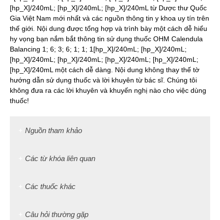
[hp_X]/240mL; [hp_X]/240mL; [hp_X]/240mL từ Dược thư Quốc
Gia Việt Nam mới nhất và các nguồn thông tin y khoa uy tín trên
thế giới. Nội dung được tổng hợp và trình bày một cách dễ hiểu
hy vọng bạn nắm bắt thông tin sử dụng thuốc OHM Calendula
Balancing 1; 6; 3; 6; 1; 1; 1[hp_X]/240mL; [hp_X]/240mL;
[hp_X]/240mL; [hp_X]/240mL; [hp_X]/240mL; [hp_X]/240mL;
[hp_X]/240mL một cách dễ dàng. Nội dung không thay thế tờ
hướng dẫn sử dụng thuốc và lời khuyên từ bác sĩ. Chúng tôi
không đưa ra các lời khuyên và khuyến nghị nào cho việc dùng
thuốc!
Nguồn tham khảo
Các từ khóa liên quan
Các thuốc khác
Câu hỏi thường gặp