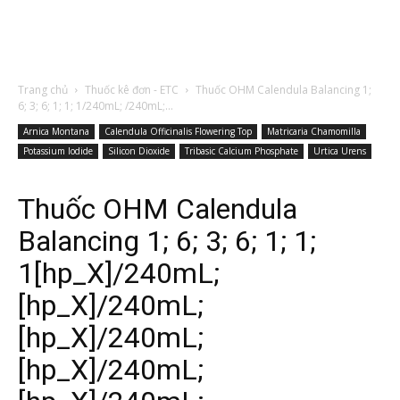
Trang chủ
Thuốc kê đơn - ETC
Thuốc OHM Calendula Balancing 1;
6; 3; 6; 1; 1; 1/240mL; /240mL;...
Arnica Montana
Calendula Officinalis Flowering Top
Matricaria Chamomilla
Potassium Iodide
Silicon Dioxide
Tribasic Calcium Phosphate
Urtica Urens
Thuốc OHM Calendula
Balancing 1; 6; 3; 6; 1; 1;
1[hp_X]/240mL;
[hp_X]/240mL;
[hp_X]/240mL;
[hp_X]/240mL;