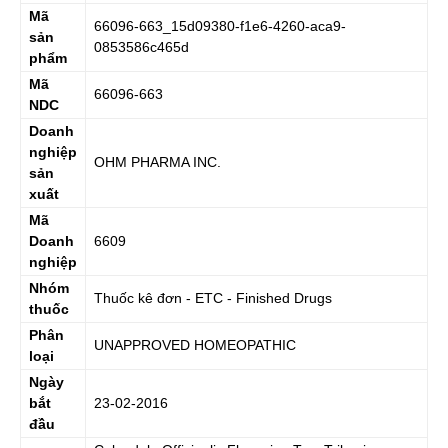
Mã
66096-663_15d09380-f1e6-4260-aca9-
sản
0853586c465d
phẩm
Mã
66096-663
NDC
Doanh
nghiệp
OHM PHARMA INC.
sản
xuất
Mã
Doanh
6609
nghiệp
Nhóm
Thuốc kê đơn - ETC - Finished Drugs
thuốc
Phân
UNAPPROVED HOMEOPATHIC
loại
Ngày
bắt
23-02-2016
đầu