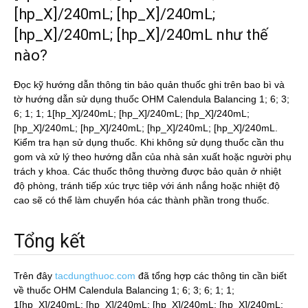
[hp_X]/240mL; [hp_X]/240mL;
[hp_X]/240mL; [hp_X]/240mL như thế
nào?
Đọc kỹ hướng dẫn thông tin bảo quản thuốc ghi trên bao bì và
tờ hướng dẫn sử dụng thuốc OHM Calendula Balancing 1; 6; 3;
6; 1; 1; 1[hp_X]/240mL; [hp_X]/240mL; [hp_X]/240mL;
[hp_X]/240mL; [hp_X]/240mL; [hp_X]/240mL; [hp_X]/240mL.
Kiểm tra hạn sử dụng thuốc. Khi không sử dụng thuốc cần thu
gom và xử lý theo hướng dẫn của nhà sản xuất hoặc người phụ
trách y khoa. Các thuốc thông thường được bảo quản ở nhiệt
độ phòng, tránh tiếp xúc trực tiêp với ánh nắng hoặc nhiệt độ
cao sẽ có thể làm chuyển hóa các thành phần trong thuốc.
Tổng kết
Trên đây
tacdungthuoc.com
đã tổng hợp các thông tin cần biết
về thuốc OHM Calendula Balancing 1; 6; 3; 6; 1; 1;
1[hp_X]/240mL; [hp_X]/240mL; [hp_X]/240mL; [hp_X]/240mL;