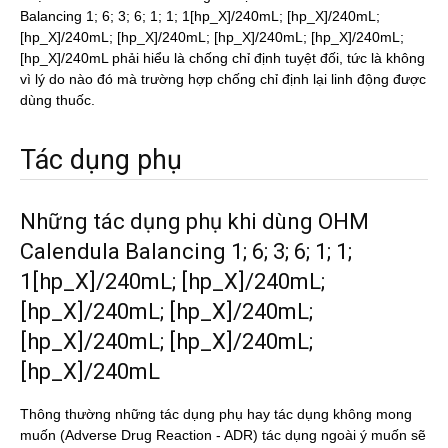
Balancing 1; 6; 3; 6; 1; 1; 1[hp_X]/240mL; [hp_X]/240mL;
[hp_X]/240mL; [hp_X]/240mL; [hp_X]/240mL; [hp_X]/240mL;
[hp_X]/240mL phải hiểu là chống chỉ định tuyệt đối, tức là không
vì lý do nào đó mà trường hợp chống chỉ định lại linh động được
dùng thuốc.
Tác dụng phụ
Những tác dụng phụ khi dùng OHM
Calendula Balancing 1; 6; 3; 6; 1; 1;
1[hp_X]/240mL; [hp_X]/240mL;
[hp_X]/240mL; [hp_X]/240mL;
[hp_X]/240mL; [hp_X]/240mL;
[hp_X]/240mL
Thông thường những tác dụng phụ hay tác dụng không mong
muốn (Adverse Drug Reaction - ADR) tác dụng ngoài ý muốn sẽ