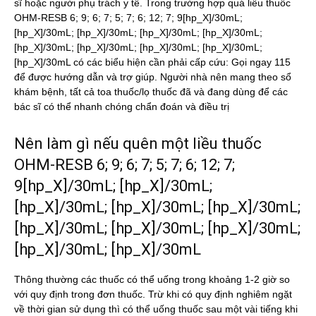
sĩ hoặc người phụ trách y tế. Trong trường hợp quá liều thuốc
OHM-RESB 6; 9; 6; 7; 5; 7; 6; 12; 7; 9[hp_X]/30mL;
[hp_X]/30mL; [hp_X]/30mL; [hp_X]/30mL; [hp_X]/30mL;
[hp_X]/30mL; [hp_X]/30mL; [hp_X]/30mL; [hp_X]/30mL;
[hp_X]/30mL có các biểu hiện cần phải cấp cứu: Gọi ngay 115
để được hướng dẫn và trợ giúp. Người nhà nên mang theo sổ
khám bệnh, tất cả toa thuốc/lọ thuốc đã và đang dùng để các
bác sĩ có thể nhanh chóng chẩn đoán và điều trị
Nên làm gì nếu quên một liều thuốc
OHM-RESB 6; 9; 6; 7; 5; 7; 6; 12; 7;
9[hp_X]/30mL; [hp_X]/30mL;
[hp_X]/30mL; [hp_X]/30mL; [hp_X]/30mL;
[hp_X]/30mL; [hp_X]/30mL; [hp_X]/30mL;
[hp_X]/30mL; [hp_X]/30mL
Thông thường các thuốc có thể uống trong khoảng 1-2 giờ so
với quy định trong đơn thuốc. Trừ khi có quy định nghiêm ngặt
về thời gian sử dụng thì có thể uống thuốc sau một vài tiếng khi