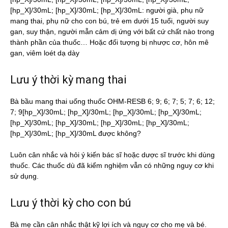
[hp_X]/30mL; [hp_X]/30mL; [hp_X]/30mL: người già, phụ nữ
mang thai, phụ nữ cho con bú, trẻ em dưới 15 tuổi, người suy
gan, suy thận, người mẫn cảm dị ứng với bất cứ chất nào trong
thành phần của thuốc… Hoặc đối tượng bị nhược cơ, hôn mê
gan, viêm loét dạ dày
Lưu ý thời kỳ mang thai
Bà bầu mang thai uống thuốc OHM-RESB 6; 9; 6; 7; 5; 7; 6; 12;
7; 9[hp_X]/30mL; [hp_X]/30mL; [hp_X]/30mL; [hp_X]/30mL;
[hp_X]/30mL; [hp_X]/30mL; [hp_X]/30mL; [hp_X]/30mL;
[hp_X]/30mL; [hp_X]/30mL được không?
Luôn cân nhắc và hỏi ý kiến bác sĩ hoặc dược sĩ trước khi dùng
thuốc. Các thuốc dù đã kiểm nghiệm vẫn có những nguy cơ khi
sử dụng.
Lưu ý thời kỳ cho con bú
Bà mẹ cần cân nhắc thật kỹ lợi ích và nguy cơ cho mẹ và bé.