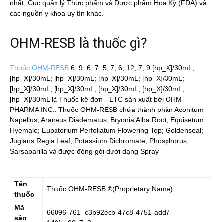
nhất, Cục quản lý Thực phẩm và Dược phẩm Hoa Kỳ (FDA) và
các nguồn y khoa uy tín khác.
OHM-RESB là thuốc gì?
Thuốc OHM-RESB
6; 9; 6; 7; 5; 7; 6; 12; 7; 9 [hp_X]/30mL;
[hp_X]/30mL; [hp_X]/30mL; [hp_X]/30mL; [hp_X]/30mL;
[hp_X]/30mL; [hp_X]/30mL; [hp_X]/30mL; [hp_X]/30mL;
[hp_X]/30mL
là Thuốc kê đơn - ETC sản xuất bởi OHM
PHARMA INC.. Thuốc OHM-RESB chứa thành phần Aconitum
Napellus; Araneus Diadematus; Bryonia Alba Root; Equisetum
Hyemale; Eupatorium Perfoliatum Flowering Top; Goldenseal;
Juglans Regia Leaf; Potassium Dichromate; Phosphorus;
Sarsaparilla và được đóng gói dưới dạng Spray
Tên
Thuốc
OHM-RESB
®(Proprietary Name)
thuốc
Mã
66096-761_c3b92ecb-47c8-4751-add7-
sản