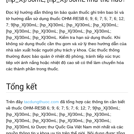
Đọc kỹ hướng dẫn thông tin bảo quản thuốc ghi trên bao bì và
tờ hướng dẫn sử dụng thuốc OHM-RESB 6; 9; 6; 7; 5; 7; 6; 12;
7; 9[hp_X]/30mL; [hp_X]/30mL; [hp_X]/30mL; [hp_X]/30mL;
[hp_X]/30mL; [hp_X]/30mL; [hp_X]/30mL; [hp_X]/30mL;
[hp_X]/30mL; [hp_X]/30mL. Kiểm tra hạn sử dụng thuốc. Khi
không sử dụng thuốc cần thu gom và xử lý theo hướng dẫn của
nhà sản xuất hoặc người phụ trách y khoa. Các thuốc thông
thường được bảo quản ở nhiệt độ phòng, tránh tiếp xúc trực
tiêp với ánh nắng hoặc nhiệt độ cao sẽ có thể làm chuyển hóa
các thành phần trong thuốc.
Tổng kết
Trên đây
tacdungthuoc.com
đã tổng hợp các thông tin cần biết
về thuốc OHM-RESB 6; 9; 6; 7; 5; 7; 6; 12; 7; 9[hp_X]/30mL;
[hp_X]/30mL; [hp_X]/30mL; [hp_X]/30mL; [hp_X]/30mL;
[hp_X]/30mL; [hp_X]/30mL; [hp_X]/30mL; [hp_X]/30mL;
[hp_X]/30mL từ Dược thư Quốc Gia Việt Nam mới nhất và các
nguồn thông tin y khoa uy tín trên thế giới. Nội dung được tổng