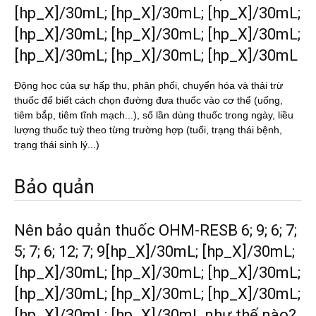
[hp_X]/30mL; [hp_X]/30mL; [hp_X]/30mL;
[hp_X]/30mL; [hp_X]/30mL; [hp_X]/30mL;
[hp_X]/30mL; [hp_X]/30mL; [hp_X]/30mL
Động học của sự hấp thu, phân phối, chuyển hóa và thải trừ
thuốc để biết cách chọn đường đưa thuốc vào cơ thể (uống,
tiêm bắp, tiêm tĩnh mạch...), số lần dùng thuốc trong ngày, liều
lượng thuốc tuỳ theo từng trường hợp (tuổi, trạng thái bệnh,
trạng thái sinh lý...)
Bảo quản
Nên bảo quản thuốc OHM-RESB 6; 9; 6; 7;
5; 7; 6; 12; 7; 9[hp_X]/30mL; [hp_X]/30mL;
[hp_X]/30mL; [hp_X]/30mL; [hp_X]/30mL;
[hp_X]/30mL; [hp_X]/30mL; [hp_X]/30mL;
[hp_X]/30mL; [hp_X]/30mL như thế nào?