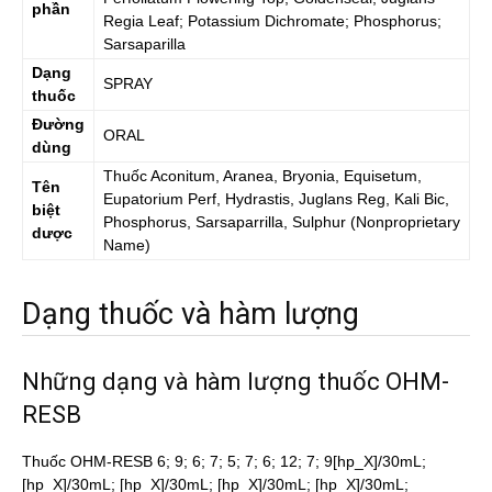
phần
Regia Leaf; Potassium Dichromate; Phosphorus;
Sarsaparilla
Dạng
SPRAY
thuốc
Đường
ORAL
dùng
Thuốc
Aconitum, Aranea, Bryonia, Equisetum,
Tên
Eupatorium Perf, Hydrastis, Juglans Reg, Kali Bic,
biệt
Phosphorus, Sarsaparrilla, Sulphur
(Nonproprietary
dược
Name)
Dạng thuốc và hàm lượng
Những dạng và hàm lượng thuốc OHM-
RESB
Thuốc OHM-RESB 6; 9; 6; 7; 5; 7; 6; 12; 7; 9[hp_X]/30mL;
[hp_X]/30mL; [hp_X]/30mL; [hp_X]/30mL; [hp_X]/30mL;