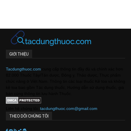
GIỚI THIỆU
Tacdungthuoc.com
cung cấp thông tin đầy đủ và chính xác hơn
82.000 Thuốc Tây/Tân dược, Đông y, Thảo dược, Thực phẩm
chức năng ở Việt Nam. Thông tin các loại thuốc Kê toa và không
kê toa bao gồm Tác dụng thuốc, Hướng dẫn sử dụng thuốc, giá
bán cùng thông tin lưu hành Thuốc.
Liên hệ chúng tôi:
tacdungthuoc.com@gmail.com
THEO DÕI CHÚNG TÔI