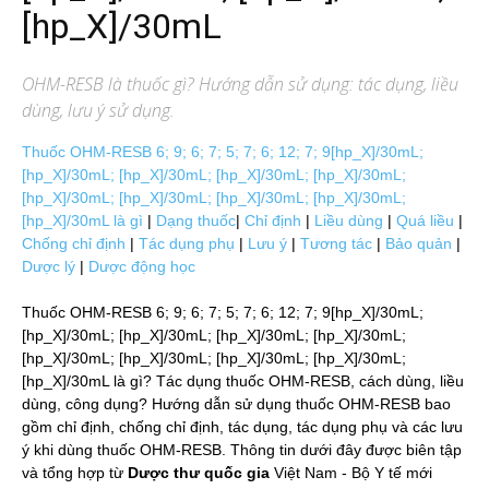
[hp_X]/30mL
OHM-RESB
là thuốc gì? Hướng dẫn sử dụng: tác dụng, liều
dùng, lưu ý sử dụng.
Thuốc OHM-RESB 6; 9; 6; 7; 5; 7; 6; 12; 7; 9[hp_X]/30mL;
[hp_X]/30mL; [hp_X]/30mL; [hp_X]/30mL; [hp_X]/30mL;
[hp_X]/30mL; [hp_X]/30mL; [hp_X]/30mL; [hp_X]/30mL;
[hp_X]/30mL là gì
|
Dạng thuốc
|
Chỉ định
|
Liều dùng
|
Quá liều
|
Chống chỉ định
|
Tác dụng phụ
|
Lưu ý
|
Tương tác
|
Bảo quản
|
Dược lý
|
Dược động học
Thuốc OHM-RESB 6; 9; 6; 7; 5; 7; 6; 12; 7; 9[hp_X]/30mL;
[hp_X]/30mL; [hp_X]/30mL; [hp_X]/30mL; [hp_X]/30mL;
[hp_X]/30mL; [hp_X]/30mL; [hp_X]/30mL; [hp_X]/30mL;
[hp_X]/30mL là gì? Tác dụng thuốc OHM-RESB, cách dùng, liều
dùng, công dụng? Hướng dẫn sử dụng thuốc OHM-RESB bao
gồm chỉ định, chống chỉ định, tác dụng, tác dụng phụ và các lưu
ý khi dùng thuốc OHM-RESB. Thông tin dưới đây được biên tập
và tổng hợp từ
Dược thư quốc gia
Việt Nam - Bộ Y tế mới