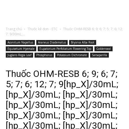
Trang chủ
Thuốc kê đơn - ETC
Thuốc OHM-RESB 6; 9; 6; 7; 5; 7; 6; 12;
7; 9/30mL;...
Aconitum Napellus
Araneus Diadematus
Bryonia Alba Root
Equisetum Hyemale
Eupatorium Perfoliatum Flowering Top
Goldenseal
Juglans Regia Leaf
Phosphorus
Potassium Dichromate
Sarsaparilla
Thuốc OHM-RESB 6; 9; 6; 7;
5; 7; 6; 12; 7; 9[hp_X]/30mL;
[hp_X]/30mL; [hp_X]/30mL;
[hp_X]/30mL; [hp_X]/30mL;
[hp_X]/30mL; [hp_X]/30mL;
[hp_X]/30mL; [hp_X]/30mL;