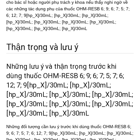
cho bác sĩ hoặc người phụ trách y khoa nếu thấy nghi ngờ về
các những tác dụng phụ của thuốc OHM-RESB 6; 9; 6; 7; 5; 7;
6; 12; 7; 9[hp_X]/30mL; [hp_X]/30mL; [hp_X]/30mL;
[hp_X]/30mL; [hp_X]/30mL; [hp_X]/30mL; [hp_X]/30mL;
[hp_X]/30mL; [hp_X]/30mL; [hp_X]/30mL
Thận trọng và lưu ý
Những lưu ý và thận trọng trước khi
dùng thuốc OHM-RESB 6; 9; 6; 7; 5; 7; 6;
12; 7; 9[hp_X]/30mL; [hp_X]/30mL;
[hp_X]/30mL; [hp_X]/30mL; [hp_X]/30mL;
[hp_X]/30mL; [hp_X]/30mL; [hp_X]/30mL;
[hp_X]/30mL; [hp_X]/30mL
Những đối tượng cần lưu ý trước khi dùng thuốc OHM-RESB 6;
9; 6; 7; 5; 7; 6; 12; 7; 9[hp_X]/30mL; [hp_X]/30mL; [hp_X]/30mL;
[hp_X]/30mL; [hp_X]/30mL; [hp_X]/30mL; [hp_X]/30mL;