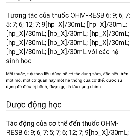
Tương tác của thuốc OHM-RESB 6; 9; 6; 7;
5; 7; 6; 12; 7; 9[hp_X]/30mL; [hp_X]/30mL;
[hp_X]/30mL; [hp_X]/30mL; [hp_X]/30mL;
[hp_X]/30mL; [hp_X]/30mL; [hp_X]/30mL;
[hp_X]/30mL; [hp_X]/30mL với các hệ
sinh học
Mỗi thuốc, tuỳ theo liều dùng sẽ có tác dụng sớm, đặc hiệu trên
một mô, một cơ quan hay một hệ thống của cơ thể, được sử
dụng để điều trị bệnh, được gọi là tác dụng chính.
Dược động học
Tác động của cơ thể đến thuốc OHM-
RESB 6; 9; 6; 7; 5; 7; 6; 12; 7; 9[hp_X]/30mL;