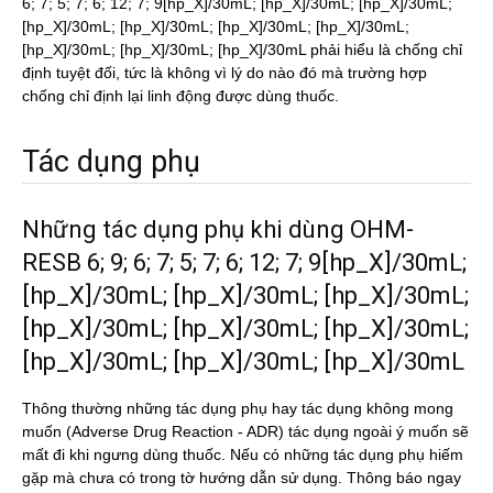
6; 7; 5; 7; 6; 12; 7; 9[hp_X]/30mL; [hp_X]/30mL; [hp_X]/30mL;
[hp_X]/30mL; [hp_X]/30mL; [hp_X]/30mL; [hp_X]/30mL;
[hp_X]/30mL; [hp_X]/30mL; [hp_X]/30mL phải hiểu là chống chỉ
định tuyệt đối, tức là không vì lý do nào đó mà trường hợp
chống chỉ định lại linh động được dùng thuốc.
Tác dụng phụ
Những tác dụng phụ khi dùng OHM-
RESB 6; 9; 6; 7; 5; 7; 6; 12; 7; 9[hp_X]/30mL;
[hp_X]/30mL; [hp_X]/30mL; [hp_X]/30mL;
[hp_X]/30mL; [hp_X]/30mL; [hp_X]/30mL;
[hp_X]/30mL; [hp_X]/30mL; [hp_X]/30mL
Thông thường những tác dụng phụ hay tác dụng không mong
muốn (Adverse Drug Reaction - ADR) tác dụng ngoài ý muốn sẽ
mất đi khi ngưng dùng thuốc. Nếu có những tác dụng phụ hiếm
gặp mà chưa có trong tờ hướng dẫn sử dụng. Thông báo ngay