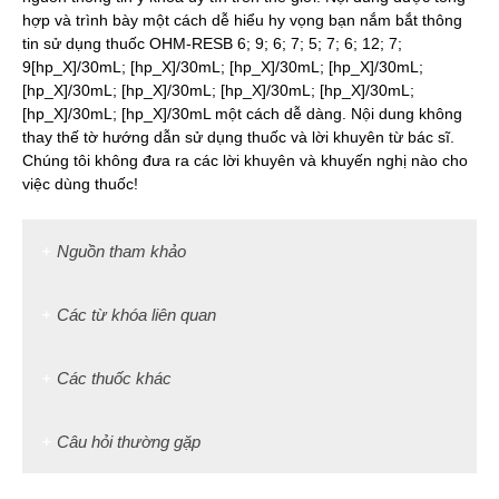
hợp và trình bày một cách dễ hiểu hy vọng bạn nắm bắt thông
tin sử dụng thuốc OHM-RESB 6; 9; 6; 7; 5; 7; 6; 12; 7;
9[hp_X]/30mL; [hp_X]/30mL; [hp_X]/30mL; [hp_X]/30mL;
[hp_X]/30mL; [hp_X]/30mL; [hp_X]/30mL; [hp_X]/30mL;
[hp_X]/30mL; [hp_X]/30mL một cách dễ dàng. Nội dung không
thay thế tờ hướng dẫn sử dụng thuốc và lời khuyên từ bác sĩ.
Chúng tôi không đưa ra các lời khuyên và khuyến nghị nào cho
việc dùng thuốc!
Nguồn tham khảo
Các từ khóa liên quan
Các thuốc khác
Câu hỏi thường gặp