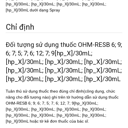
[hp_X]/30mL; [hp_X]/30mL; [hp_X]/30mL; [hp_X]/30mL;
[hp_X]/30mL dưới dạng Spray
Chỉ định
Đối tượng sử dụng thuốc OHM-RESB 6; 9;
6; 7; 5; 7; 6; 12; 7; 9[hp_X]/30mL;
[hp_X]/30mL; [hp_X]/30mL; [hp_X]/30mL;
[hp_X]/30mL; [hp_X]/30mL; [hp_X]/30mL;
[hp_X]/30mL; [hp_X]/30mL; [hp_X]/30mL
Tuân thủ sử dụng thuốc theo đúng chỉ định(công dụng, chức
năng cho đối tượng nào) ghi trên tờ hướng dẫn sử dụng thuốc
OHM-RESB 6; 9; 6; 7; 5; 7; 6; 12; 7; 9[hp_X]/30mL;
[hp_X]/30mL; [hp_X]/30mL; [hp_X]/30mL; [hp_X]/30mL;
[hp_X]/30mL; [hp_X]/30mL; [hp_X]/30mL; [hp_X]/30mL;
[hp_X]/30mL hoặc tờ kê đơn thuốc của bác sĩ.