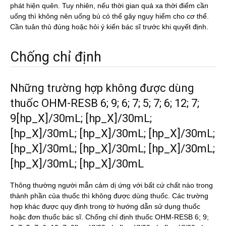
phát hiện quên. Tuy nhiên, nếu thời gian quá xa thời điểm cần
uống thì không nên uống bù có thể gây nguy hiểm cho cơ thể.
Cần tuân thủ đúng hoặc hỏi ý kiến bác sĩ trước khi quyết định.
Chống chỉ định
Những trường hợp không được dùng
thuốc OHM-RESB 6; 9; 6; 7; 5; 7; 6; 12; 7;
9[hp_X]/30mL; [hp_X]/30mL;
[hp_X]/30mL; [hp_X]/30mL; [hp_X]/30mL;
[hp_X]/30mL; [hp_X]/30mL; [hp_X]/30mL;
[hp_X]/30mL; [hp_X]/30mL
Thông thường người mẫn cảm dị ứng với bất cứ chất nào trong
thành phần của thuốc thì không được dùng thuốc. Các trường
hợp khác được quy định trong tờ hướng dẫn sử dụng thuốc
hoặc đơn thuốc bác sĩ. Chống chỉ định thuốc OHM-RESB 6; 9;