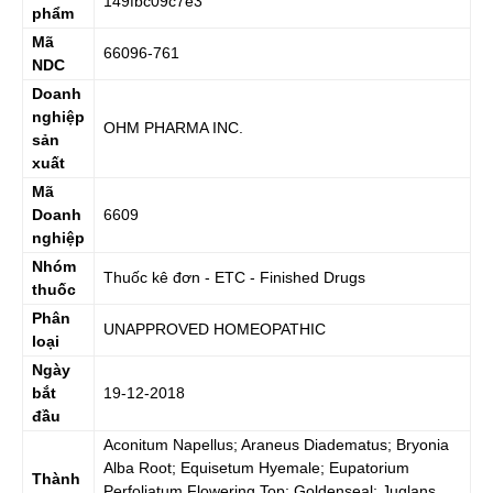
149fbc09c7e3
phẩm
Mã
66096-761
NDC
Doanh
nghiệp
OHM PHARMA INC.
sản
xuất
Mã
Doanh
6609
nghiệp
Nhóm
Thuốc kê đơn - ETC - Finished Drugs
thuốc
Phân
UNAPPROVED HOMEOPATHIC
loại
Ngày
bắt
19-12-2018
đầu
Aconitum Napellus; Araneus Diadematus; Bryonia
Alba Root; Equisetum Hyemale; Eupatorium
Thành
Perfoliatum Flowering Top; Goldenseal; Juglans