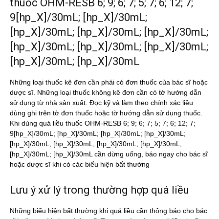
thuốc OHM-RESB 6; 9; 6; 7; 5; 7; 6; 12; 7;
9[hp_X]/30mL; [hp_X]/30mL;
[hp_X]/30mL; [hp_X]/30mL; [hp_X]/30mL;
[hp_X]/30mL; [hp_X]/30mL; [hp_X]/30mL;
[hp_X]/30mL; [hp_X]/30mL
Những loại thuốc kê đơn cần phải có đơn thuốc của bác sĩ hoặc
dược sĩ. Những loại thuốc không kê đơn cần có tờ hướng dẫn
sử dụng từ nhà sản xuất. Đọc kỹ và làm theo chính xác liều
dùng ghi trên tờ đơn thuốc hoặc tờ hướng dẫn sử dụng thuốc.
Khi dùng quá liều thuốc OHM-RESB 6; 9; 6; 7; 5; 7; 6; 12; 7;
9[hp_X]/30mL; [hp_X]/30mL; [hp_X]/30mL; [hp_X]/30mL;
[hp_X]/30mL; [hp_X]/30mL; [hp_X]/30mL; [hp_X]/30mL;
[hp_X]/30mL; [hp_X]/30mL cần dừng uống, báo ngay cho bác sĩ
hoặc dược sĩ khi có các biểu hiện bất thường
Lưu ý xử lý trong thường hợp quá liều
Những biểu hiện bất thường khi quá liều cần thông báo cho bác