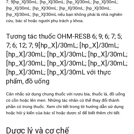
7; 9[hp_X]/30mL; [hp_X]/30mL; [hp_X]/30mL; [hp_X]/30mL;
[hp_X]/30mL; [hp_X]/30mL; [hp_X]/30mL; [hp_X]/30mL;
[hp_X]/30mL; [hp_X]/30mL nếu bạn không phải là nhà nghiên
cứu, bác sĩ hoặc người phụ trách y khoa.
Tương tác thuốc OHM-RESB 6; 9; 6; 7; 5;
7; 6; 12; 7; 9[hp_X]/30mL; [hp_X]/30mL;
[hp_X]/30mL; [hp_X]/30mL; [hp_X]/30mL;
[hp_X]/30mL; [hp_X]/30mL; [hp_X]/30mL;
[hp_X]/30mL; [hp_X]/30mL với thực
phẩm, đồ uống
Cân nhắc sử dụng chung thuốc với rượu bia, thuốc lá, đồ uống
có cồn hoặc lên men. Những tác nhân có thể thay đổi thành
phần có trong thuốc. Xem chi tiết trong tờ hướng dẫn sử dụng
hoặc hỏi ý kiến của bác sĩ hoặc dược sĩ để biết thêm chi tiết.
Dược lý và cơ chế