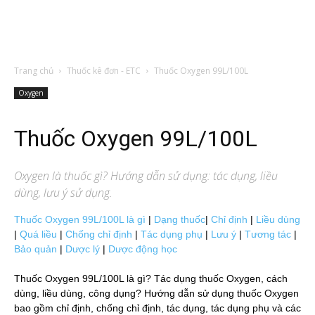
Trang chủ
Thuốc kê đơn - ETC
Thuốc Oxygen 99L/100L
Oxygen
Thuốc Oxygen 99L/100L
Oxygen
là thuốc gì? Hướng dẫn sử dụng: tác dụng, liều
dùng, lưu ý sử dụng.
Thuốc Oxygen 99L/100L là gì
|
Dạng thuốc
|
Chỉ định
|
Liều dùng
|
Quá liều
|
Chống chỉ định
|
Tác dụng phụ
|
Lưu ý
|
Tương tác
|
Bảo quản
|
Dược lý
|
Dược động học
Thuốc Oxygen 99L/100L là gì? Tác dụng thuốc Oxygen, cách
dùng, liều dùng, công dụng? Hướng dẫn sử dụng thuốc Oxygen
bao gồm chỉ định, chống chỉ định, tác dụng, tác dụng phụ và các