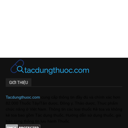
GIỚI THIỆU
Tacdungthuoc.com
cung cấp thông tin đầy đủ và chính xác hơn
82.000 Thuốc Tây/Tân dược, Đông y, Thảo dược, Thực phẩm
chức năng ở Việt Nam. Thông tin các loại thuốc Kê toa và không
kê toa bao gồm Tác dụng thuốc, Hướng dẫn sử dụng thuốc, giá
bán cùng thông tin lưu hành Thuốc.