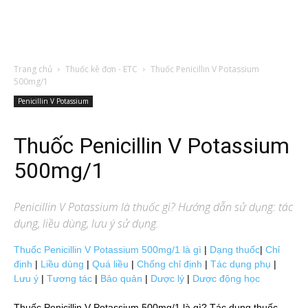
Trang chủ
Thuốc kê đơn - ETC
Thuốc Penicillin V Potassium
500mg/1
Penicillin V Potassium
Thuốc Penicillin V Potassium
500mg/1
Penicillin V Potassium
là thuốc gì? Hướng dẫn sử dụng: tác
dụng, liều dùng, lưu ý sử dụng.
Thuốc Penicillin V Potassium 500mg/1 là gì
|
Dạng thuốc
|
Chỉ
định
|
Liều dùng
|
Quá liều
|
Chống chỉ định
|
Tác dụng phụ
|
Lưu ý
|
Tương tác
|
Bảo quản
|
Dược lý
|
Dược động học
Thuốc Penicillin V Potassium 500mg/1 là gì? Tác dụng thuốc