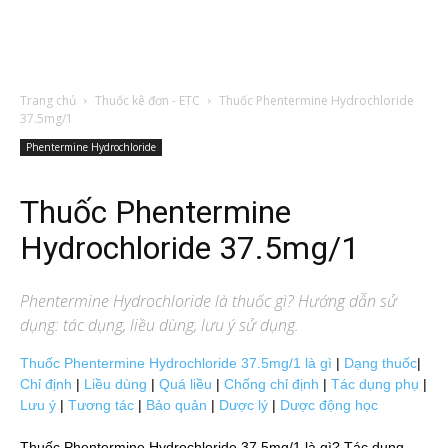
Trang chủ
Thuốc kê đơn - ETC
Thuốc Phentermine Hydrochloride
37.5mg/1
Phentermine Hydrochloride
Thuốc Phentermine
Hydrochloride 37.5mg/1
Phentermine Hydrochloride
là thuốc gì? Hướng dẫn sử
dụng: tác dụng, liều dùng, lưu ý sử dụng.
Thuốc Phentermine Hydrochloride 37.5mg/1 là gì
|
Dạng thuốc
|
Chỉ định
|
Liều dùng
|
Quá liều
|
Chống chỉ định
|
Tác dụng phụ
|
Lưu ý
|
Tương tác
|
Bảo quản
|
Dược lý
|
Dược động học
Thuốc Phentermine Hydrochloride 37.5mg/1 là gì? Tác dụng