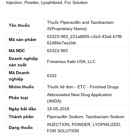
Injection, Powder, Lyophilized, For Solution
Thuốc
Piperacillin and Tazobactam
Tên thuốc
®(Proprietary Name)
63323-983_221a6855-c3a3-43a6-b7f8-
Mã sản phẩm
61d66e7ea1bb
Mã NDC
63323-983
Doanh nghiệp
Fresenius Kabi USA, LLC
sản xuất
Mã Doanh
6332
nghiệp
Nhóm thuốc
Thuốc kê đơn - ETC - Finished Drugs
Abbreviated New Drug Application
Phân loại
(ANDA)
Ngày bắt đầu
18-05-2018
Thành phần
Piperacillin Sodium; Tazobactam Sodium
INJECTION, POWDER, LYOPHILIZED,
Dạng thuốc
FOR SOLUTION