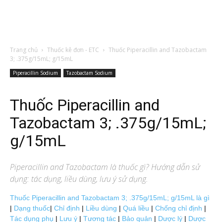
Trang chủ
Thuốc kê đơn - ETC
Thuốc Piperacillin and Tazobactam
3; .375g/15mL; g/15mL
Piperacillin Sodium
Tazobactam Sodium
Thuốc Piperacillin and
Tazobactam 3; .375g/15mL;
g/15mL
Piperacillin and Tazobactam
là thuốc gì? Hướng dẫn sử
dụng: tác dụng, liều dùng, lưu ý sử dụng.
Thuốc Piperacillin and Tazobactam 3; .375g/15mL; g/15mL là gì
|
Dạng thuốc
|
Chỉ định
|
Liều dùng
|
Quá liều
|
Chống chỉ định
|
Tác dụng phụ
|
Lưu ý
|
Tương tác
|
Bảo quản
|
Dược lý
|
Dược