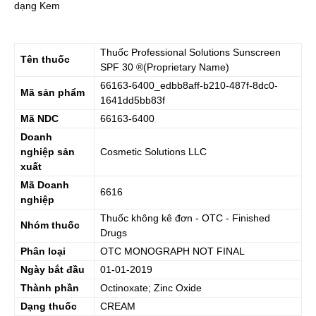
dạng Kem
Thuốc
Professional Solutions Sunscreen
Tên thuốc
SPF 30
®(Proprietary Name)
66163-6400_edbb8aff-b210-487f-8dc0-
Mã sản phẩm
1641dd5bb83f
Mã NDC
66163-6400
Doanh
nghiệp sản
Cosmetic Solutions LLC
xuất
Mã Doanh
6616
nghiệp
Thuốc không kê đơn - OTC - Finished
Nhóm thuốc
Drugs
Phân loại
OTC MONOGRAPH NOT FINAL
Ngày bắt đầu
01-01-2019
Thành phần
Octinoxate; Zinc Oxide
Dạng thuốc
CREAM