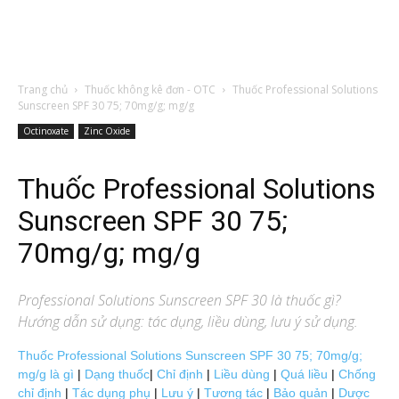
Trang chủ
Thuốc không kê đơn - OTC
Thuốc Professional Solutions
Sunscreen SPF 30 75; 70mg/g; mg/g
Octinoxate
Zinc Oxide
Thuốc Professional Solutions
Sunscreen SPF 30 75;
70mg/g; mg/g
Professional Solutions Sunscreen SPF 30
là thuốc gì?
Hướng dẫn sử dụng: tác dụng, liều dùng, lưu ý sử dụng.
Thuốc Professional Solutions Sunscreen SPF 30 75; 70mg/g;
mg/g là gì
|
Dạng thuốc
|
Chỉ định
|
Liều dùng
|
Quá liều
|
Chống
chỉ định
|
Tác dụng phụ
|
Lưu ý
|
Tương tác
|
Bảo quản
|
Dược