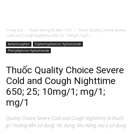
Trang chủ
Thuốc không kê đơn - OTC
Thuốc Quality Choice Severe
Cold and Cough Nighttime 650; 25; 10mg/1; mg/1;...
Acetaminophen
Diphenhydramine Hydrochloride
Phenylephrine Hydrochloride
Thuốc Quality Choice Severe
Cold and Cough Nighttime
650; 25; 10mg/1; mg/1;
mg/1
Quality Choice Severe Cold and Cough Nighttime
là thuốc
gì? Hướng dẫn sử dụng: tác dụng, liều dùng, lưu ý sử dụng.