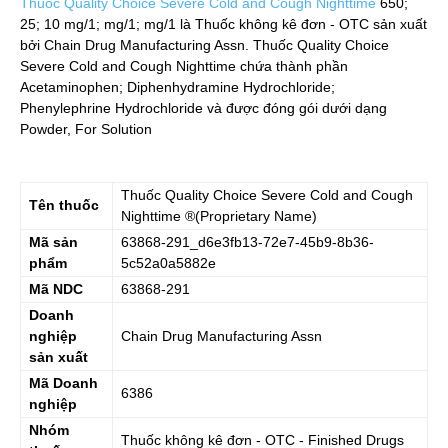
Thuốc Quality Choice Severe Cold and Cough Nighttime
650;
25; 10 mg/1; mg/1; mg/1
là Thuốc không kê đơn - OTC sản xuất
bởi Chain Drug Manufacturing Assn. Thuốc Quality Choice
Severe Cold and Cough Nighttime chứa thành phần
Acetaminophen; Diphenhydramine Hydrochloride;
Phenylephrine Hydrochloride và được đóng gói dưới dạng
Powder, For Solution
Thuốc
Quality Choice Severe Cold and Cough
Tên thuốc
Nighttime
®(Proprietary Name)
Mã sản
63868-291_d6e3fb13-72e7-45b9-8b36-
phẩm
5c52a0a5882e
Mã NDC
63868-291
Doanh
nghiệp
Chain Drug Manufacturing Assn
sản xuất
Mã Doanh
6386
nghiệp
Nhóm
Thuốc không kê đơn - OTC - Finished Drugs