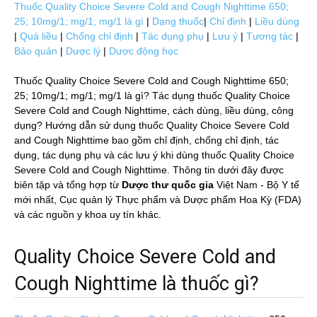
Thuốc Quality Choice Severe Cold and Cough Nighttime 650;
25; 10mg/1; mg/1; mg/1 là gì
|
Dạng thuốc
|
Chỉ định
|
Liều dùng
|
Quá liều
|
Chống chỉ định
|
Tác dụng phụ
|
Lưu ý
|
Tương tác
|
Bảo quản
|
Dược lý
|
Dược động học
Thuốc Quality Choice Severe Cold and Cough Nighttime 650;
25; 10mg/1; mg/1; mg/1 là gì? Tác dụng thuốc Quality Choice
Severe Cold and Cough Nighttime, cách dùng, liều dùng, công
dụng? Hướng dẫn sử dụng thuốc Quality Choice Severe Cold
and Cough Nighttime bao gồm chỉ định, chống chỉ định, tác
dụng, tác dụng phụ và các lưu ý khi dùng thuốc Quality Choice
Severe Cold and Cough Nighttime. Thông tin dưới đây được
biên tập và tổng hợp từ
Dược thư quốc gia
Việt Nam - Bộ Y tế
mới nhất, Cục quản lý Thực phẩm và Dược phẩm Hoa Kỳ (FDA)
và các nguồn y khoa uy tín khác.
Quality Choice Severe Cold and
Cough Nighttime là thuốc gì?