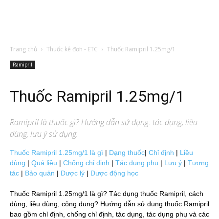
Trang chủ
Thuốc kê đơn - ETC
Thuốc Ramipril 1.25mg/1
Ramipril
Thuốc Ramipril 1.25mg/1
Ramipril
là thuốc gì? Hướng dẫn sử dụng: tác dụng, liều
dùng, lưu ý sử dụng.
Thuốc Ramipril 1.25mg/1 là gì
|
Dạng thuốc
|
Chỉ định
|
Liều
dùng
|
Quá liều
|
Chống chỉ định
|
Tác dụng phụ
|
Lưu ý
|
Tương
tác
|
Bảo quản
|
Dược lý
|
Dược động học
Thuốc Ramipril 1.25mg/1 là gì? Tác dụng thuốc Ramipril, cách
dùng, liều dùng, công dụng? Hướng dẫn sử dụng thuốc Ramipril
bao gồm chỉ định, chống chỉ định, tác dụng, tác dụng phụ và các