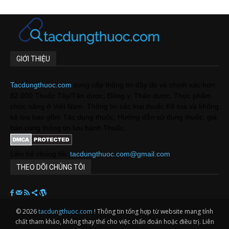
GIỚI THIỆU
Tacdungthuoc.com
cung cấp thông tin đầy đủ và chính xác hơn
82.000 Thuốc Tây/Tân dược, Đông y, Thảo dược, Thực phẩm
chức năng ở Việt Nam. Thông tin các loại thuốc Kê toa và không
kê toa bao gồm Tác dụng thuốc, Hướng dẫn sử dụng thuốc, giá
bán cùng thông tin lưu hành Thuốc.
Liên hệ chúng tôi:
tacdungthuoc.com@gmail.com
THEO DÕI CHÚNG TÔI
© 2026
tacdungthuoc.com
! Thông tin tổng hợp từ website mang tính
chất tham khảo, không thay thế cho việc chẩn đoán hoặc điều trị. Liên