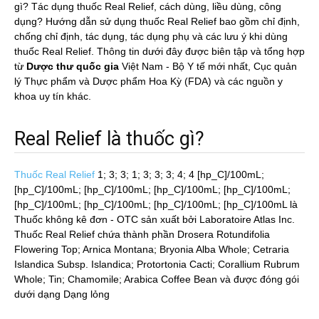
gì? Tác dụng thuốc Real Relief, cách dùng, liều dùng, công
dụng? Hướng dẫn sử dụng thuốc Real Relief bao gồm chỉ định,
chống chỉ định, tác dụng, tác dụng phụ và các lưu ý khi dùng
thuốc Real Relief. Thông tin dưới đây được biên tập và tổng hợp
từ
Dược thư quốc gia
Việt Nam - Bộ Y tế mới nhất, Cục quản
lý Thực phẩm và Dược phẩm Hoa Kỳ (FDA) và các nguồn y
khoa uy tín khác.
Real Relief là thuốc gì?
Thuốc Real Relief
1; 3; 3; 1; 3; 3; 3; 4; 4 [hp_C]/100mL;
[hp_C]/100mL; [hp_C]/100mL; [hp_C]/100mL; [hp_C]/100mL;
[hp_C]/100mL; [hp_C]/100mL; [hp_C]/100mL; [hp_C]/100mL
là
Thuốc không kê đơn - OTC sản xuất bởi Laboratoire Atlas Inc.
Thuốc Real Relief chứa thành phần Drosera Rotundifolia
Flowering Top; Arnica Montana; Bryonia Alba Whole; Cetraria
Islandica Subsp. Islandica; Protortonia Cacti; Corallium Rubrum
Whole; Tin; Chamomile; Arabica Coffee Bean và được đóng gói
dưới dạng Dạng lỏng