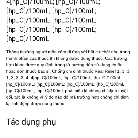
4[hp_C]/100mL; [hp_C]/100mL;
[hp_C]/100mL; [hp_C]/100mL;
[hp_C]/100mL; [hp_C]/100mL;
[hp_C]/100mL; [hp_C]/100mL;
[hp_C]/100mL
Thông thường người mẫn cảm dị ứng với bất cứ chất nào trong
thành phần của thuốc thì không được dùng thuốc. Các trường
hợp khác được quy định trong tờ hướng dẫn sử dụng thuốc
hoặc đơn thuốc bác sĩ. Chống chỉ định thuốc Real Relief 1; 3; 3;
1; 3; 3; 3; 4; 4[hp_C]/100mL; [hp_C]/100mL; [hp_C]/100mL;
[hp_C]/100mL; [hp_C]/100mL; [hp_C]/100mL; [hp_C]/100mL;
[hp_C]/100mL; [hp_C]/100mL phải hiểu là chống chỉ định tuyệt
đối, tức là không vì lý do nào đó mà trường hợp chống chỉ định
lại linh động được dùng thuốc.
Tác dụng phụ