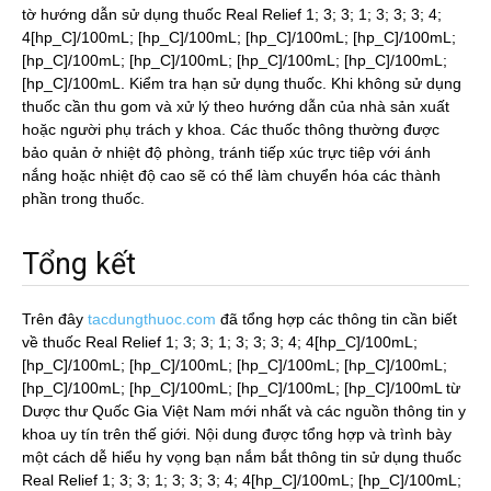
tờ hướng dẫn sử dụng thuốc Real Relief 1; 3; 3; 1; 3; 3; 3; 4;
4[hp_C]/100mL; [hp_C]/100mL; [hp_C]/100mL; [hp_C]/100mL;
[hp_C]/100mL; [hp_C]/100mL; [hp_C]/100mL; [hp_C]/100mL;
[hp_C]/100mL. Kiểm tra hạn sử dụng thuốc. Khi không sử dụng
thuốc cần thu gom và xử lý theo hướng dẫn của nhà sản xuất
hoặc người phụ trách y khoa. Các thuốc thông thường được
bảo quản ở nhiệt độ phòng, tránh tiếp xúc trực tiêp với ánh
nắng hoặc nhiệt độ cao sẽ có thể làm chuyển hóa các thành
phần trong thuốc.
Tổng kết
Trên đây
tacdungthuoc.com
đã tổng hợp các thông tin cần biết
về thuốc Real Relief 1; 3; 3; 1; 3; 3; 3; 4; 4[hp_C]/100mL;
[hp_C]/100mL; [hp_C]/100mL; [hp_C]/100mL; [hp_C]/100mL;
[hp_C]/100mL; [hp_C]/100mL; [hp_C]/100mL; [hp_C]/100mL từ
Dược thư Quốc Gia Việt Nam mới nhất và các nguồn thông tin y
khoa uy tín trên thế giới. Nội dung được tổng hợp và trình bày
một cách dễ hiểu hy vọng bạn nắm bắt thông tin sử dụng thuốc
Real Relief 1; 3; 3; 1; 3; 3; 3; 4; 4[hp_C]/100mL; [hp_C]/100mL;