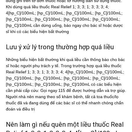
dùng ghi trên tờ đơn thuốc hoặc tờ hướng dẫn sử dụng thuốc.
Khi dùng quá liều thuốc Real Relief 1; 3; 3; 1; 3; 3; 3; 4;
4[hp_C]/100mL; [hp_C]/100mL; [hp_C]/100mL; [hp_C]/100mL;
[hp_C]/100mL; [hp_C]/100mL; [hp_C]/100mL; [hp_C]/100mL;
[hp_C]/100mL cần dừng uống, báo ngay cho bác sĩ hoặc dược
sĩ khi có các biểu hiện bất thường
Lưu ý xử lý trong thường hợp quá liều
Những biểu hiện bất thường khi quá liều cần thông báo cho bác
sĩ hoặc người phụ trách y tế. Trong trường hợp quá liều thuốc
Real Relief 1; 3; 3; 1; 3; 3; 3; 4; 4[hp_C]/100mL; [hp_C]/100mL;
[hp_C]/100mL; [hp_C]/100mL; [hp_C]/100mL; [hp_C]/100mL;
[hp_C]/100mL; [hp_C]/100mL; [hp_C]/100mL có các biểu hiện
cần phải cấp cứu: Gọi ngay 115 để được hướng dẫn và trợ giúp.
Người nhà nên mang theo sổ khám bệnh, tất cả toa thuốc/lọ
thuốc đã và đang dùng để các bác sĩ có thể nhanh chóng chẩn
đoán và điều trị
Nên làm gì nếu quên một liều thuốc Real