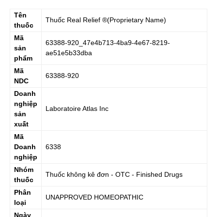
Tên
Thuốc
Real Relief
®(Proprietary Name)
thuốc
Mã
63388-920_47e4b713-4ba9-4e67-8219-
sản
ae51e5b33dba
phẩm
Mã
63388-920
NDC
Doanh
nghiệp
Laboratoire Atlas Inc
sản
xuất
Mã
Doanh
6338
nghiệp
Nhóm
Thuốc không kê đơn - OTC - Finished Drugs
thuốc
Phân
UNAPPROVED HOMEOPATHIC
loại
Ngày