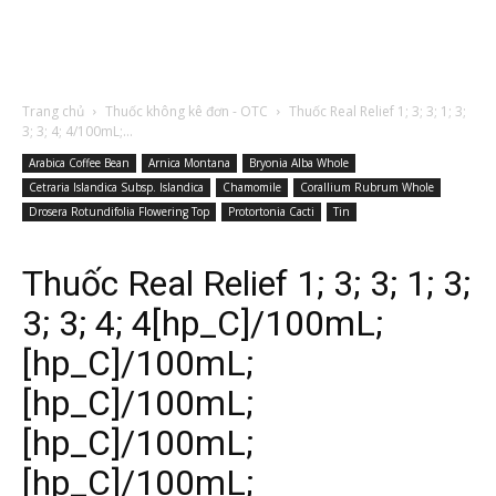
Trang chủ
Thuốc không kê đơn - OTC
Thuốc Real Relief 1; 3; 3; 1; 3;
3; 3; 4; 4/100mL;...
Arabica Coffee Bean
Arnica Montana
Bryonia Alba Whole
Cetraria Islandica Subsp. Islandica
Chamomile
Corallium Rubrum Whole
Drosera Rotundifolia Flowering Top
Protortonia Cacti
Tin
Thuốc Real Relief 1; 3; 3; 1; 3;
3; 3; 4; 4[hp_C]/100mL;
[hp_C]/100mL;
[hp_C]/100mL;
[hp_C]/100mL;
[hp_C]/100mL;