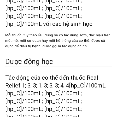
[hp_C]/100mL; [hp_C]/100mL;
[hp_C]/100mL; [hp_C]/100mL;
[hp_C]/100mL; [hp_C]/100mL;
[hp_C]/100mL với các hệ sinh học
Mỗi thuốc, tuỳ theo liều dùng sẽ có tác dụng sớm, đặc hiệu trên
một mô, một cơ quan hay một hệ thống của cơ thể, được sử
dụng để điều trị bệnh, được gọi là tác dụng chính.
Dược động học
Tác động của cơ thể đến thuốc Real
Relief 1; 3; 3; 1; 3; 3; 3; 4; 4[hp_C]/100mL;
[hp_C]/100mL; [hp_C]/100mL;
[hp_C]/100mL; [hp_C]/100mL;
[hp_C]/100mL; [hp_C]/100mL;
[hp_C]/100mL; [hp_C]/100mL