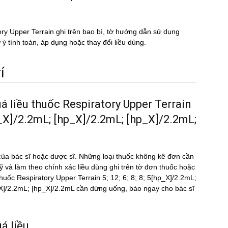
tory Upper Terrain ghi trên bao bì, tờ hướng dẫn sử dụng
 ý tính toán, áp dụng hoặc thay đổi liều dùng.
́
uá liều thuốc Respiratory Upper Terrain
hp_X]/2.2mL; [hp_X]/2.2mL; [hp_X]/2.2mL;
ủa bác sĩ hoặc dược sĩ. Những loại thuốc không kê đơn cần
kỹ và làm theo chính xác liều dùng ghi trên tờ đơn thuốc hoặc
̀u thuốc Respiratory Upper Terrain 5; 12; 6; 8; 8; 5[hp_X]/2.2mL;
/2.2mL; [hp_X]/2.2mL cần dừng uống, báo ngay cho bác sĩ
́ liều