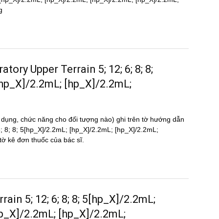
g
ratory Upper Terrain 5; 12; 6; 8; 8;
[hp_X]/2.2mL; [hp_X]/2.2mL;
 dụng, chức năng cho đối tượng nào) ghi trên tờ hướng dẫn
 6; 8; 8; 5[hp_X]/2.2mL; [hp_X]/2.2mL; [hp_X]/2.2mL;
 kê đơn thuốc của bác sĩ.
rain 5; 12; 6; 8; 8; 5[hp_X]/2.2mL;
p_X]/2.2mL; [hp_X]/2.2mL;