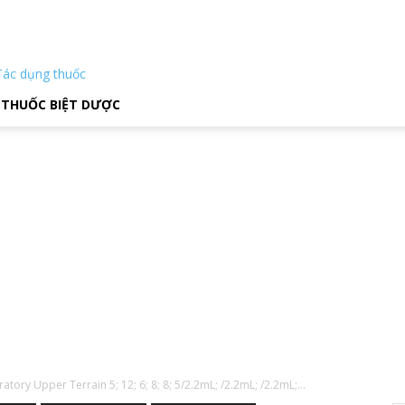
Tác dụng thuốc
THUỐC BIỆT DƯỢC
ratory Upper Terrain 5; 12; 6; 8; 8; 5/2.2mL; /2.2mL; /2.2mL;...