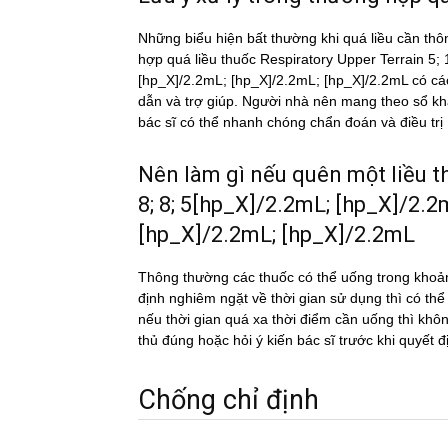
Những biểu hiện bất thường khi quá liều cần thô
hợp quá liều thuốc Respiratory Upper Terrain 5
[hp_X]/2.2mL; [hp_X]/2.2mL; [hp_X]/2.2mL có các 
dẫn và trợ giúp. Người nhà nên mang theo sổ khá
bác sĩ có thể nhanh chóng chẩn đoán và điều trị
Nên làm gì nếu quên một liều 
8; 8; 5[hp_X]/2.2mL; [hp_X]/2.
[hp_X]/2.2mL; [hp_X]/2.2mL
Thông thường các thuốc có thể uống trong khoản
định nghiêm ngặt về thời gian sử dụng thì có th
nếu thời gian quá xa thời điểm cần uống thì k
thủ đúng hoặc hỏi ý kiến bác sĩ trước khi quyết đ
Chống chỉ định