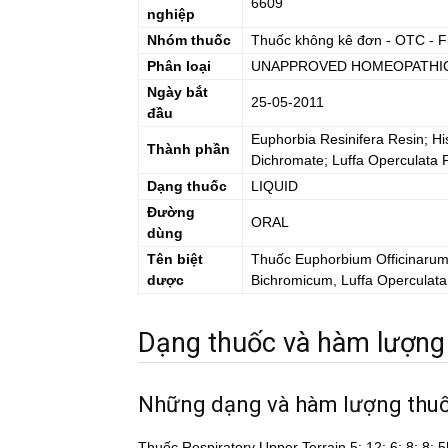
6609
nghiệp
Nhóm thuốc
Thuốc không kê đơn - OTC - F
Phân loại
UNAPPROVED HOMEOPATHI
Ngày bắt
25-05-2011
đầu
Euphorbia Resinifera Resin; H
Thành phần
Dichromate; Luffa Operculata Fru
Dạng thuốc
LIQUID
Đường
ORAL
dùng
Tên biệt
Thuốc
Euphorbium Officinarum
dược
Bichromicum, Luffa Operculata, 
Dạng thuốc và hàm lượng
Những dạng và hàm lượng thu
Thuốc Respiratory Upper Terrain 5; 12; 6; 8; 8;