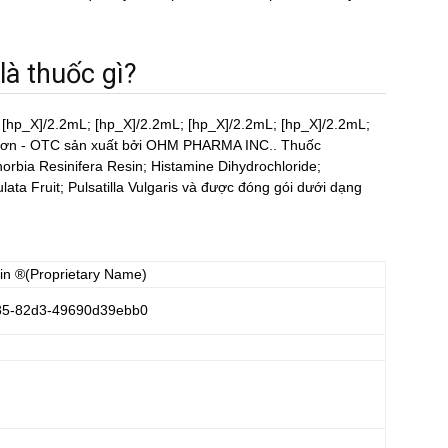
̀ thuốc gì?
 5 [hp_X]/2.2mL; [hp_X]/2.2mL; [hp_X]/2.2mL; [hp_X]/2.2mL;
đơn - OTC sản xuất bởi OHM PHARMA INC.. Thuốc
horbia Resinifera Resin; Histamine Dihydrochloride;
 Fruit; Pulsatilla Vulgaris và được đóng gói dưới dạng
in
®(Proprietary Name)
85-82d3-49690d39ebb0