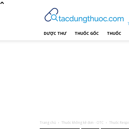
DƯỢC THƯ
THUỐC GỐC
THUỐC
Trang chủ
Thuốc không kê đơn - OTC
Thuốc Respi