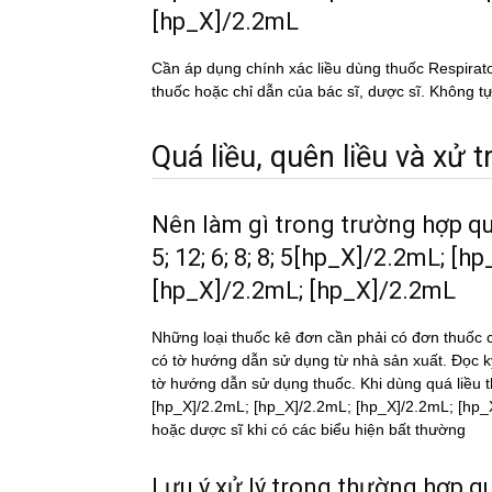
[hp_X]/2.2mL
Cần áp dụng chính xác liều dùng thuốc Respira
thuốc hoặc chỉ dẫn của bác sĩ, dược sĩ. Không tự
Quá liều, quên liều và xử tri
Nên làm gì trong trường hợp q
5; 12; 6; 8; 8; 5[hp_X]/2.2mL; [
[hp_X]/2.2mL; [hp_X]/2.2mL
Những loại thuốc kê đơn cần phải có đơn thuốc c
có tờ hướng dẫn sử dụng từ nhà sản xuất. Đọc 
tờ hướng dẫn sử dụng thuốc. Khi dùng quá liê
[hp_X]/2.2mL; [hp_X]/2.2mL; [hp_X]/2.2mL; [hp_X]
hoặc dược sĩ khi có các biểu hiện bất thường
Lưu ý xử lý trong thường hợp qua