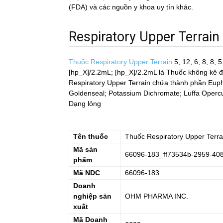
(FDA) và các nguồn y khoa uy tín khác.
Respiratory Upper Terrain la
Thuốc Respiratory Upper Terrain
5; 12; 6; 8; 8;
[hp_X]/2.2mL; [hp_X]/2.2mL
là Thuốc không kê 
Respiratory Upper Terrain chứa thành phần Eup
Goldenseal; Potassium Dichromate; Luffa Operculata
Dạng lỏng
Tên thuốc
Thuốc
Respiratory Upper Terra
Mã sản
66096-183_ff73534b-2959-40
phẩm
Mã NDC
66096-183
Doanh
nghiệp sản
OHM PHARMA INC.
xuất
Mã Doanh