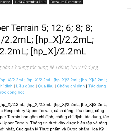
hloride
Luffa Operculata Fruit
Potassium Dichromate
r Terrain 5; 12; 6; 8; 8;
]/2.2mL; [hp_X]/2.2mL;
/2.2mL; [hp_X]/2.2mL
 dẫn sử dụng: tác dụng, liều dùng, lưu ý sử dụng.
 5[hp_X]/2.2mL; [hp_X]/2.2mL; [hp_X]/2.2mL; [hp_X]/2.2mL;
hỉ định
|
Liều dùng
|
Quá liều
|
Chống chỉ định
|
Tác dụng
ược động học
 5[hp_X]/2.2mL; [hp_X]/2.2mL; [hp_X]/2.2mL; [hp_X]/2.2mL;
́c Respiratory Upper Terrain, cách dùng, liều dùng, công
 Terrain bao gồm chỉ định, chống chỉ định, tác dụng, tác
ry Upper Terrain. Thông tin dưới đây được biên tập và tổng
́ mới nhất, Cục quản lý Thực phẩm và Dược phẩm Hoa Kỳ