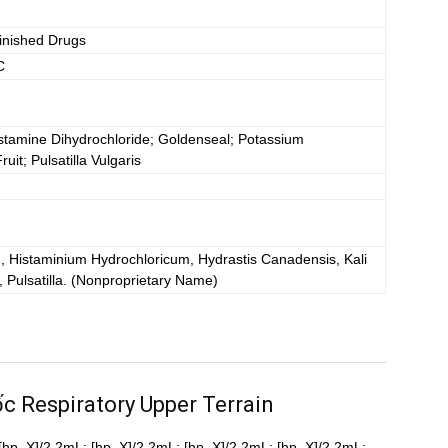
inished Drugs
C
istamine Dihydrochloride; Goldenseal; Potassium
it; Pulsatilla Vulgaris
, Histaminium Hydrochloricum, Hydrastis Canadensis, Kali
Pulsatilla.
(Nonproprietary Name)
ốc Respiratory Upper Terrain
 5[hp_X]/2.2mL; [hp_X]/2.2mL; [hp_X]/2.2mL; [hp_X]/2.2mL;