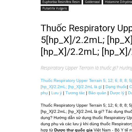
Euphorbia Resinifera Resin
Goldenseal
Histamine Dihydroc
Pulsatilla Vulgaris
Thuốc Respiratory Uppe
5[hp_X]/2.2mL; [hp_X
[hp_X]/2.2mL; [hp_X]
Respiratory Upper Terrain
là thuốc gì? Hướng
Thuốc Respiratory Upper Terrain 5; 12; 6; 8; 8;
[hp_X]/2.2mL; [hp_X]/2.2mL là gì
|
Dạng thuốc
|
C
phụ
|
Lưu ý
|
Tương tác
|
Bảo quản
|
Dược lý
|
D
Thuốc Respiratory Upper Terrain 5; 12; 6; 8; 8;
[hp_X]/2.2mL; [hp_X]/2.2mL là gì? Tác dụng thuô
dụng? Hướng dẫn sử dụng thuốc Respiratory Upper
dụng phụ và các lưu ý khi dùng thuốc Respirato
hợp từ
Dược thư quốc gia
Việt Nam - Bộ Y tê