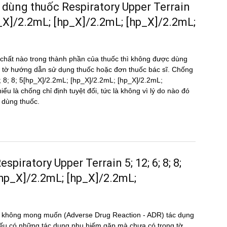
 dùng thuốc Respiratory Upper Terrain
hp_X]/2.2mL; [hp_X]/2.2mL; [hp_X]/2.2mL;
hất nào trong thành phần của thuốc thì không được dùng
 tờ hướng dẫn sử dụng thuốc hoặc đơn thuốc bác sĩ. Chống
6; 8; 8; 5[hp_X]/2.2mL; [hp_X]/2.2mL; [hp_X]/2.2mL;
ểu là chống chỉ định tuyệt đối, tức là không vì lý do nào đó
 dùng thuốc.
espiratory Upper Terrain 5; 12; 6; 8; 8;
[hp_X]/2.2mL; [hp_X]/2.2mL;
̣ng không mong muốn (Adverse Drug Reaction - ADR) tác dụng
 có những tác dụng phụ hiếm gặp mà chưa có trong tờ