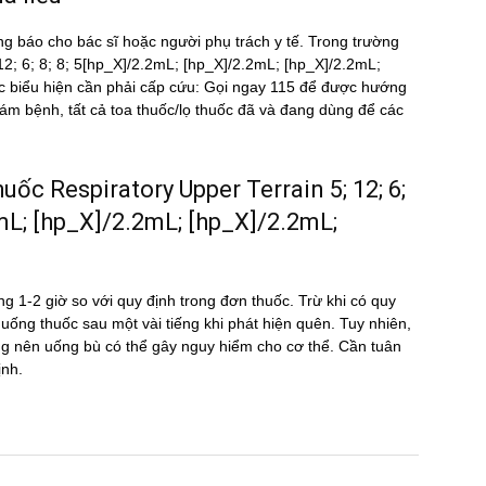
ng báo cho bác sĩ hoặc người phụ trách y tế. Trong trường
; 12; 6; 8; 8; 5[hp_X]/2.2mL; [hp_X]/2.2mL; [hp_X]/2.2mL;
biểu hiện cần phải cấp cứu: Gọi ngay 115 để được hướng
m bệnh, tất cả toa thuốc/lọ thuốc đã và đang dùng để các
thuốc Respiratory Upper Terrain 5; 12; 6;
2mL; [hp_X]/2.2mL; [hp_X]/2.2mL;
g 1-2 giờ so với quy định trong đơn thuốc. Trừ khi có quy
ể uống thuốc sau một vài tiếng khi phát hiện quên. Tuy nhiên,
hông nên uống bù có thể gây nguy hiểm cho cơ thể. Cần tuân
ịnh.