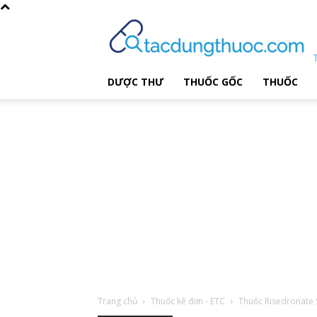
DƯỢC THƯ
THUỐC GỐC
THUỐC
Trang chủ
Thuốc kê đơn - ETC
Thuốc Risedronat