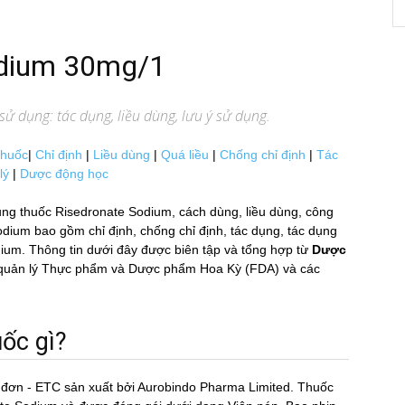
odium 30mg/1
ử dụng: tác dụng, liều dùng, lưu ý sử dụng.
thuốc
|
Chỉ định
|
Liều dùng
|
Quá liều
|
Chống chỉ định
|
Tác
lý
|
Dược động học
ng thuốc Risedronate Sodium, cách dùng, liều dùng, công
m bao gồm chỉ định, chống chỉ định, tác dụng, tác dụng
ium. Thông tin dưới đây được biên tập và tổng hợp từ
Dược
Cục quản lý Thực phẩm và Dược phẩm Hoa Kỳ (FDA) và các
́c gì?
ê đơn - ETC sản xuất bởi Aurobindo Pharma Limited. Thuốc