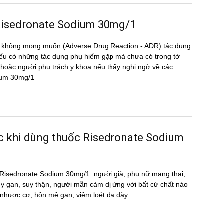
ng Risedronate Sodium 30mg/1
̣ng không mong muốn (Adverse Drug Reaction - ADR) tác dụng
 có những tác dụng phụ hiếm gặp mà chưa có trong tờ
oặc người phụ trách y khoa nếu thấy nghi ngờ về các
dium 30mg/1
ước khi dùng thuốc Risedronate Sodium
uốc Risedronate Sodium 30mg/1: người già, phụ nữ mang thai,
uy gan, suy thận, người mẫn cảm dị ứng với bất cứ chất nào
̣ nhược cơ, hôn mê gan, viêm loét dạ dày