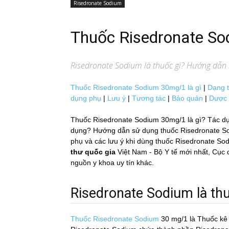
Risedronate Sodium
Thuốc Risedronate S
Risedronate Sodium
là thuốc gì? Hướng dẫn s
Thuốc Risedronate Sodium 30mg/1 là gì
|
Dạng 
dụng phụ
|
Lưu ý
|
Tương tác
|
Bảo quản
|
Dược 
Thuốc Risedronate Sodium 30mg/1 là gì? Tác dụ
dụng? Hướng dẫn sử dụng thuốc Risedronate Sodiu
phụ và các lưu ý khi dùng thuốc Risedronate Sod
thư quốc gia
Việt Nam - Bộ Y tế mới nhất, 
nguồn y khoa uy tín khác.
Risedronate Sodium là thuô
Thuốc Risedronate Sodium
30 mg/1
là Thuốc k