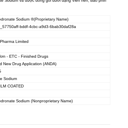
 Sodium và được đóng gói dưới dạng Viên nén, Bao phin
edronate Sodium
®(Proprietary Name)
_57750aff-bddf-4cbc-a9d3-6bab30daf28a
 Pharma Limited
đơn - ETC - Finished Drugs
d New Drug Application (ANDA)
5
te Sodium
FILM COATED
edronate Sodium
(Nonproprietary Name)