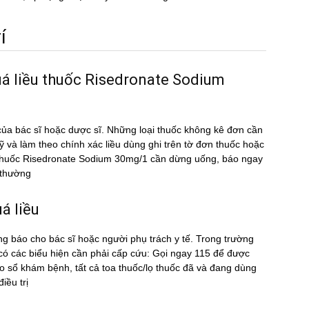
́
uá liều thuốc Risedronate Sodium
ủa bác sĩ hoặc dược sĩ. Những loại thuốc không kê đơn cần
kỹ và làm theo chính xác liều dùng ghi trên tờ đơn thuốc hoặc
ều thuốc Risedronate Sodium 30mg/1 cần dừng uống, báo ngay
t thường
́ liều
ng báo cho bác sĩ hoặc người phụ trách y tế. Trong trường
́ các biểu hiện cần phải cấp cứu: Gọi ngay 115 để được
sổ khám bệnh, tất cả toa thuốc/lọ thuốc đã và đang dùng
ều trị