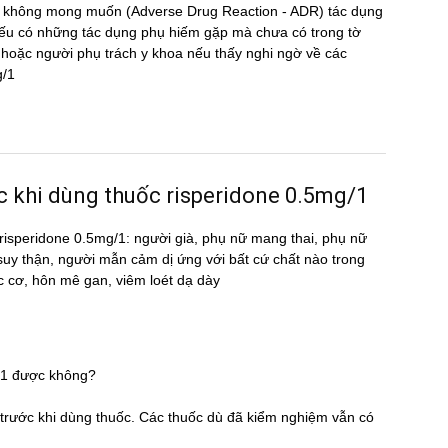
̣ng không mong muốn (Adverse Drug Reaction - ADR) tác dụng
 có những tác dụng phụ hiếm gặp mà chưa có trong tờ
oặc người phụ trách y khoa nếu thấy nghi ngờ về các
g/1
ước khi dùng thuốc risperidone 0.5mg/1
ốc risperidone 0.5mg/1: người già, phụ nữ mang thai, phụ nữ
 suy thận, người mẫn cảm dị ứng với bất cứ chất nào trong
c cơ, hôn mê gan, viêm loét dạ dày
g/1 được không?
̃ trước khi dùng thuốc. Các thuốc dù đã kiểm nghiệm vẫn có