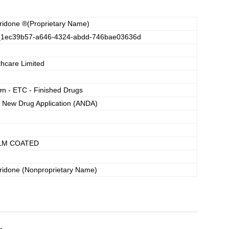
eridone
®(Proprietary Name)
_1ec39b57-a646-4324-abdd-746bae03636d
thcare Limited
ơn - ETC - Finished Drugs
 New Drug Application (ANDA)
ILM COATED
eridone
(Nonproprietary Name)