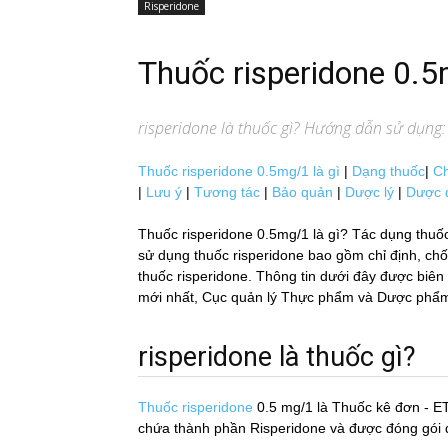
Risperidone
Thuốc risperidone 0.
risperidone
là thuốc gì? Hướng dẫn sử dụng: t
Thuốc risperidone 0.5mg/1 là gì
|
Dạng thuốc
|
Ch
|
Lưu ý
|
Tương tác
|
Bảo quản
|
Dược lý
|
Dược 
Thuốc risperidone 0.5mg/1 là gì? Tác dụng thuố
sử dụng thuốc risperidone bao gồm chỉ định, chống
thuốc risperidone. Thông tin dưới đây được biên tâ
mới nhất, Cục quản lý Thực phẩm và Dược phẩm H
risperidone là thuốc gì?
Thuốc risperidone
0.5 mg/1
là Thuốc kê đơn - ET
chứa thành phần Risperidone và được đóng gói