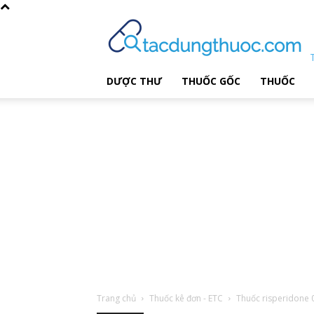
DƯỢC THƯ
THUỐC GỐC
THUỐC
Trang chủ
Thuốc kê đơn - ETC
Thuốc risperidone