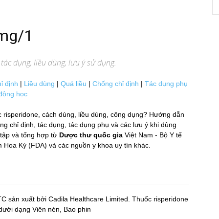
5mg/1
ác dụng, liều dùng, lưu ý sử dụng.
ỉ định
|
Liều dùng
|
Quá liều
|
Chống chỉ định
|
Tác dụng phụ
động học
c risperidone, cách dùng, liều dùng, công dụng? Hướng dẫn
 chỉ định, tác dụng, tác dụng phụ và các lưu ý khi dùng
̣p và tổng hợp từ
Dược thư quốc gia
Việt Nam - Bộ Y tế
oa Kỳ (FDA) và các nguồn y khoa uy tín khác.
C sản xuất bởi Cadila Healthcare Limited. Thuốc risperidone
 dưới dạng Viên nén, Bao phin