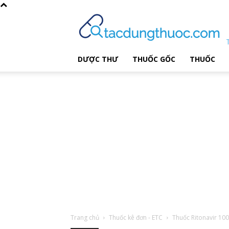
DƯỢC THƯ
THUỐC GỐC
THUỐC
Trang chủ
Thuốc kê đơn - ETC
Thuốc Ritonavir 10