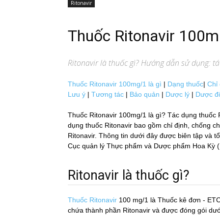
Ritonavir
Thuốc Ritonavir 100
Ritonavir
là thuốc gì? Hướng dẫn sử dụng: tác
Thuốc Ritonavir 100mg/1 là gì
|
Dạng thuốc
|
Chỉ 
Lưu ý
|
Tương tác
|
Bảo quản
|
Dược lý
|
Dược đ
Thuốc Ritonavir 100mg/1 là gì? Tác dụng thuốc 
dụng thuốc Ritonavir bao gồm chỉ định, chống chỉ 
Ritonavir. Thông tin dưới đây được biên tập và tô
Cục quản lý Thực phẩm và Dược phẩm Hoa Kỳ (FDA)
Ritonavir là thuốc gì?
Thuốc Ritonavir
100 mg/1
là Thuốc kê đơn - ETC
chứa thành phần Ritonavir và được đóng gói dư