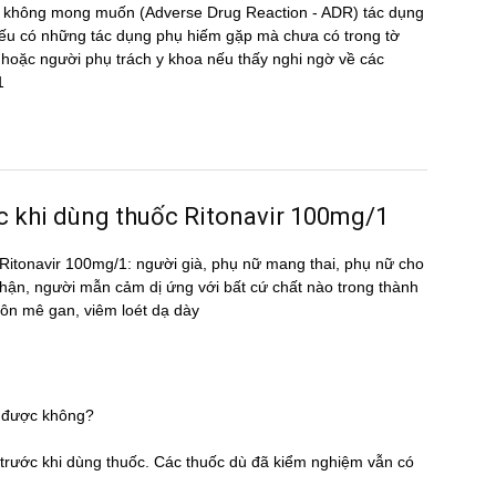
̣ng không mong muốn (Adverse Drug Reaction - ADR) tác dụng
 có những tác dụng phụ hiếm gặp mà chưa có trong tờ
oặc người phụ trách y khoa nếu thấy nghi ngờ về các
1
ước khi dùng thuốc Ritonavir 100mg/1
ốc Ritonavir 100mg/1: người già, phụ nữ mang thai, phụ nữ cho
 thận, người mẫn cảm dị ứng với bất cứ chất nào trong thành
hôn mê gan, viêm loét dạ dày
1 được không?
̃ trước khi dùng thuốc. Các thuốc dù đã kiểm nghiệm vẫn có