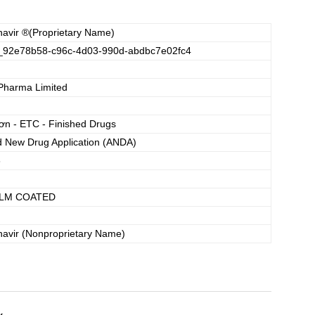
navir
®(Proprietary Name)
_92e78b58-c96c-4d03-990d-abdbc7e02fc4
Pharma Limited
ơn - ETC - Finished Drugs
d New Drug Application (ANDA)
8
ILM COATED
navir
(Nonproprietary Name)