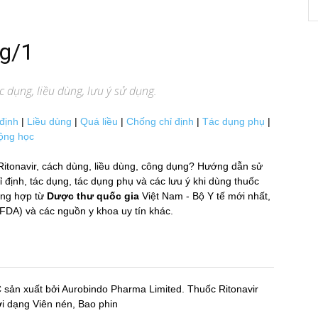
mg/1
 dụng, liều dùng, lưu ý sử dụng.
định
|
Liều dùng
|
Quá liều
|
Chống chỉ định
|
Tác dụng phụ
|
ộng học
Ritonavir, cách dùng, liều dùng, công dụng? Hướng dẫn sử
định, tác dụng, tác dụng phụ và các lưu ý khi dùng thuốc
̉ng hợp từ
Dược thư quốc gia
Việt Nam - Bộ Y tế mới nhất,
 và các nguồn y khoa uy tín khác.
 sản xuất bởi Aurobindo Pharma Limited. Thuốc Ritonavir
ới dạng Viên nén, Bao phin