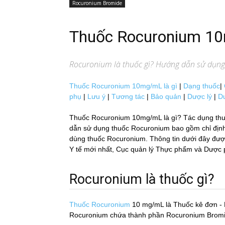
Rocuronium Bromide
Thuốc Rocuronium 
Rocuronium
là thuốc gì? Hướng dẫn sử dụng: 
Thuốc Rocuronium 10mg/mL là gì
|
Dạng thuốc
|
phụ
|
Lưu ý
|
Tương tác
|
Bảo quản
|
Dược lý
|
D
Thuốc Rocuronium 10mg/mL là gì? Tác dụng thu
dẫn sử dụng thuốc Rocuronium bao gồm chỉ định, c
dùng thuốc Rocuronium. Thông tin dưới đây được 
Y tế mới nhất, Cục quản lý Thực phẩm và Dược p
Rocuronium là thuốc gì?
Thuốc Rocuronium
10 mg/mL
là Thuốc kê đơn -
Rocuronium chứa thành phần Rocuronium Bromide 