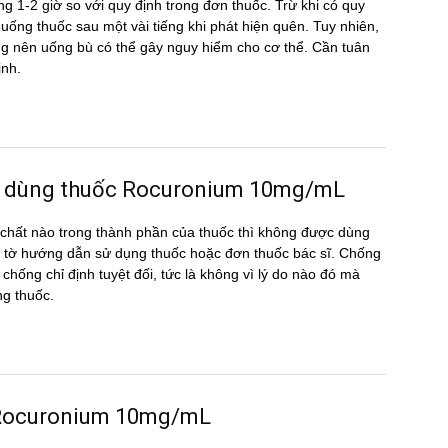
g 1-2 giờ so với quy định trong đơn thuốc. Trừ khi có quy
ể uống thuốc sau một vài tiếng khi phát hiện quên. Tuy nhiên,
hông nên uống bù có thể gây nguy hiểm cho cơ thể. Cần tuân
ịnh.
̣c dùng thuốc Rocuronium 10mg/mL
hất nào trong thành phần của thuốc thì không được dùng
 tờ hướng dẫn sử dụng thuốc hoặc đơn thuốc bác sĩ. Chống
chống chỉ định tuyệt đối, tức là không vì lý do nào đó mà
ng thuốc.
ng Rocuronium 10mg/mL