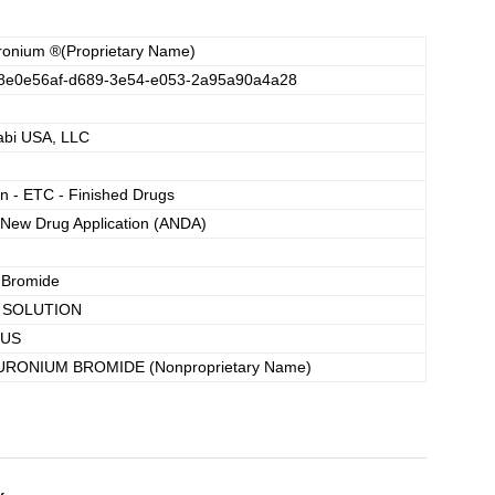
ronium
®(Proprietary Name)
8e0e56af-d689-3e54-e053-2a95a90a4a28
abi USA, LLC
n - ETC - Finished Drugs
 New Drug Application (ANDA)
 Bromide
, SOLUTION
OUS
URONIUM BROMIDE
(Nonproprietary Name)