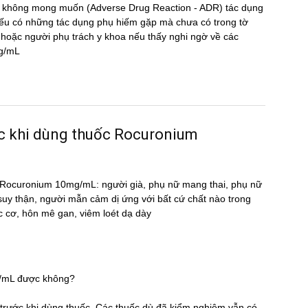
̣ng không mong muốn (Adverse Drug Reaction - ADR) tác dụng
 có những tác dụng phụ hiếm gặp mà chưa có trong tờ
oặc người phụ trách y khoa nếu thấy nghi ngờ về các
mg/mL
ước khi dùng thuốc Rocuronium
uốc Rocuronium 10mg/mL: người già, phụ nữ mang thai, phụ nữ
 suy thận, người mẫn cảm dị ứng với bất cứ chất nào trong
c cơ, hôn mê gan, viêm loét dạ dày
g/mL được không?
̃ trước khi dùng thuốc. Các thuốc dù đã kiểm nghiệm vẫn có