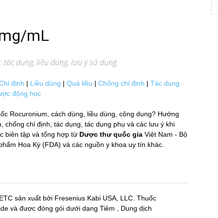
10mg/mL
tác dụng, liều dùng, lưu ý sử dụng.
Chỉ định
|
Liều dùng
|
Quá liều
|
Chống chỉ định
|
Tác dụng
ược động học
ốc Rocuronium, cách dùng, liều dùng, công dụng? Hướng
hống chỉ định, tác dụng, tác dụng phụ và các lưu ý khi
biên tập và tổng hợp từ
Dược thư quốc gia
Việt Nam - Bộ
hẩm Hoa Kỳ (FDA) và các nguồn y khoa uy tín khác.
 ETC sản xuất bởi Fresenius Kabi USA, LLC. Thuốc
và được đóng gói dưới dạng Tiêm , Dung dịch