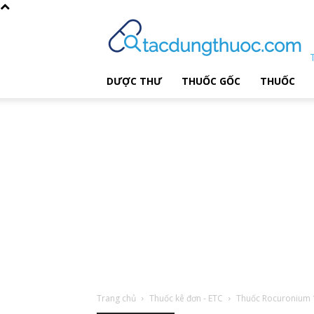
DƯỢC THƯ
THUỐC GỐC
THUỐC
Trang chủ
Thuốc kê đơn - ETC
Thuốc Rocuronium