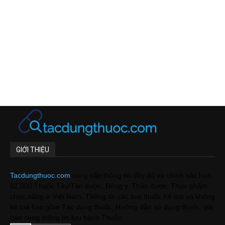
GIỚI THIỆU
Tacdungthuoc.com
cung cấp thông tin đầy đủ và chính xác hơn
82.000 Thuốc Tây/Tân dược, Đông y, Thảo dược, Thực phẩm
chức năng ở Việt Nam. Thông tin các loại thuốc Kê toa và không
kê toa bao gồm Tác dụng thuốc, Hướng dẫn sử dụng thuốc, giá
bán cùng thông tin lưu hành Thuốc.