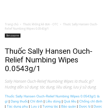
Trang chủ
Thuốc không kê đơn - OTC
Thuốc Sally Hansen Ouch-
Relief Numbing Wipes 0.0543g/1
Benzocaine
Thuốc Sally Hansen Ouch-
Relief Numbing Wipes
0.0543g/1
Sally Hansen Ouch-Relief Numbing Wipes
là thuốc gì?
Hướng dẫn sử dụng: tác dụng, liều dùng, lưu ý sử dụng.
Thuốc Sally Hansen Ouch-Relief Numbing Wipes 0.0543g/1 là
gì
|
Dạng thuốc
|
Chỉ định
|
Liều dùng
|
Quá liều
|
Chống chỉ định
|
Tác dụng phụ
|
Lưu ý
|
Tương tác
|
Bảo quản
|
Dược lý
|
Dược