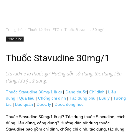
Trang chủ
Thuốc kê đơn - ETC
Thuốc Stavudine 30mg/1
Stavudine
Thuốc Stavudine 30mg/1
Stavudine
là thuốc gì? Hướng dẫn sử dụng: tác dụng, liều
dùng, lưu ý sử dụng.
Thuốc Stavudine 30mg/1 là gì
|
Dạng thuốc
|
Chỉ định
|
Liều
dùng
|
Quá liều
|
Chống chỉ định
|
Tác dụng phụ
|
Lưu ý
|
Tương
tác
|
Bảo quản
|
Dược lý
|
Dược động học
Thuốc Stavudine 30mg/1 là gì? Tác dụng thuốc Stavudine, cách
dùng, liều dùng, công dụng? Hướng dẫn sử dụng thuốc
Stavudine bao gồm chỉ định, chống chỉ định, tác dụng, tác dụng