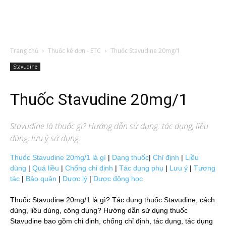
Trang chủ
Thuốc kê đơn - ETC
Thuốc Stavudine 20mg/1
Stavudine
Thuốc Stavudine 20mg/1
Stavudine
là thuốc gì? Hướng dẫn sử dụng: tác dụng, liều
dùng, lưu ý sử dụng.
Thuốc Stavudine 20mg/1 là gì
|
Dạng thuốc
|
Chỉ định
|
Liều
dùng
|
Quá liều
|
Chống chỉ định
|
Tác dụng phụ
|
Lưu ý
|
Tương
tác
|
Bảo quản
|
Dược lý
|
Dược động học
Thuốc Stavudine 20mg/1 là gì? Tác dụng thuốc Stavudine, cách
dùng, liều dùng, công dụng? Hướng dẫn sử dụng thuốc
Stavudine bao gồm chỉ định, chống chỉ định, tác dụng, tác dụng