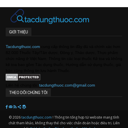
GIỚI THIỆU
Tacdungthuoc.com
cung cấp thông tin đầy đủ và chính xác hơn
82.000 Thuốc Tây/Tân dược, Đông y, Thảo dược, Thực phẩm
chức năng ở Việt Nam. Thông tin các loại thuốc Kê toa và không
kê toa bao gồm Tác dụng thuốc, Hướng dẫn sử dụng thuốc, giá
bán cùng thông tin lưu hành Thuốc.
Liên hệ chúng tôi:
tacdungthuoc.com@gmail.com
THEO DÕI CHÚNG TÔI
© 2026
tacdungthuoc.com
! Thông tin tổng hợp từ website mang tính
chất tham khảo, không thay thế cho việc chẩn đoán hoặc điều trị. Liên