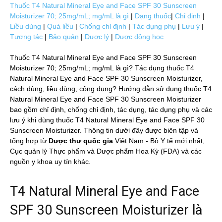
Thuốc T4 Natural Mineral Eye and Face SPF 30 Sunscreen
Moisturizer 70; 25mg/mL; mg/mL là gì
|
Dạng thuốc
|
Chỉ định
|
Liều dùng
|
Quá liều
|
Chống chỉ định
|
Tác dụng phụ
|
Lưu ý
|
Tương tác
|
Bảo quản
|
Dược lý
|
Dược động học
Thuốc T4 Natural Mineral Eye and Face SPF 30 Sunscreen
Moisturizer 70; 25mg/mL; mg/mL là gì? Tác dụng thuốc T4
Natural Mineral Eye and Face SPF 30 Sunscreen Moisturizer,
cách dùng, liều dùng, công dụng? Hướng dẫn sử dụng thuốc T4
Natural Mineral Eye and Face SPF 30 Sunscreen Moisturizer
bao gồm chỉ định, chống chỉ định, tác dụng, tác dụng phụ và các
lưu ý khi dùng thuốc T4 Natural Mineral Eye and Face SPF 30
Sunscreen Moisturizer. Thông tin dưới đây được biên tập và
tổng hợp từ
Dược thư quốc gia
Việt Nam - Bộ Y tế mới nhất,
Cục quản lý Thực phẩm và Dược phẩm Hoa Kỳ (FDA) và các
nguồn y khoa uy tín khác.
T4 Natural Mineral Eye and Face
SPF 30 Sunscreen Moisturizer là