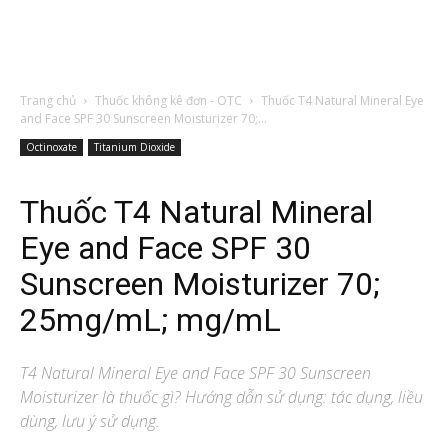
Trang chủ
Thuốc không kê đơn - OTC
Thuốc T4 Natural Mineral Eye
and Face SPF 30 Sunscreen Moisturizer 70;...
Octinoxate
Titanium Dioxide
Thuốc T4 Natural Mineral
Eye and Face SPF 30
Sunscreen Moisturizer 70;
25mg/mL; mg/mL
T4 Natural Mineral Eye and Face SPF 30 Sunscreen
Moisturizer
là thuốc gì? Hướng dẫn sử dụng: tác dụng, liều
dùng, lưu ý sử dụng.