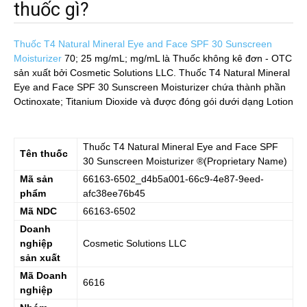
thuốc gì?
Thuốc T4 Natural Mineral Eye and Face SPF 30 Sunscreen
Moisturizer
70; 25 mg/mL; mg/mL
là Thuốc không kê đơn - OTC
sản xuất bởi Cosmetic Solutions LLC. Thuốc T4 Natural Mineral
Eye and Face SPF 30 Sunscreen Moisturizer chứa thành phần
Octinoxate; Titanium Dioxide và được đóng gói dưới dạng Lotion
Thuốc
T4 Natural Mineral Eye and Face SPF
Tên thuốc
30 Sunscreen Moisturizer
®(Proprietary Name)
Mã sản
66163-6502_d4b5a001-66c9-4e87-9eed-
phẩm
afc38ee76b45
Mã NDC
66163-6502
Doanh
nghiệp
Cosmetic Solutions LLC
sản xuất
Mã Doanh
6616
nghiệp