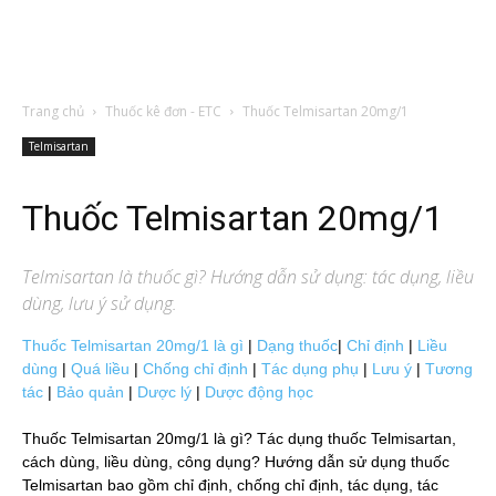
Trang chủ
Thuốc kê đơn - ETC
Thuốc Telmisartan 20mg/1
Telmisartan
Thuốc Telmisartan 20mg/1
Telmisartan
là thuốc gì? Hướng dẫn sử dụng: tác dụng, liều
dùng, lưu ý sử dụng.
Thuốc Telmisartan 20mg/1 là gì
|
Dạng thuốc
|
Chỉ định
|
Liều
dùng
|
Quá liều
|
Chống chỉ định
|
Tác dụng phụ
|
Lưu ý
|
Tương
tác
|
Bảo quản
|
Dược lý
|
Dược động học
Thuốc Telmisartan 20mg/1 là gì? Tác dụng thuốc Telmisartan,
cách dùng, liều dùng, công dụng? Hướng dẫn sử dụng thuốc
Telmisartan bao gồm chỉ định, chống chỉ định, tác dụng, tác