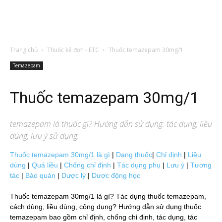
Trang chủ
Thuốc kê đơn - ETC
Thuốc temazepam 30mg/1
Temazepam
Thuốc temazepam 30mg/1
temazepam
là thuốc gì? Hướng dẫn sử dụng: tác dụng, liều
dùng, lưu ý sử dụng.
Thuốc temazepam 30mg/1 là gì
|
Dạng thuốc
|
Chỉ định
|
Liều
dùng
|
Quá liều
|
Chống chỉ định
|
Tác dụng phụ
|
Lưu ý
|
Tương
tác
|
Bảo quản
|
Dược lý
|
Dược động học
Thuốc temazepam 30mg/1 là gì? Tác dụng thuốc temazepam,
cách dùng, liều dùng, công dụng? Hướng dẫn sử dụng thuốc
temazepam bao gồm chỉ định, chống chỉ định, tác dụng, tác