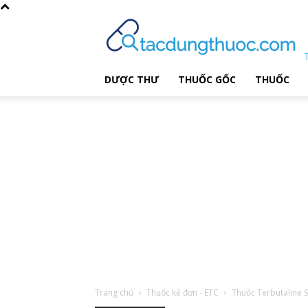
DƯỢC THƯ
THUỐC GỐC
THUỐC
Trang chủ
Thuốc kê đơn - ETC
Thuốc Terbutaline 