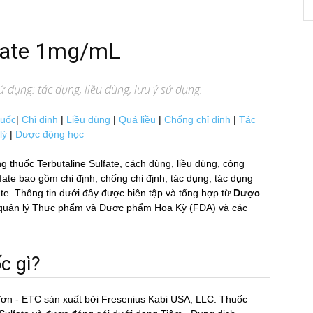
lfate 1mg/mL
 dụng: tác dụng, liều dùng, lưu ý sử dụng.
huốc
|
Chỉ định
|
Liều dùng
|
Quá liều
|
Chống chỉ định
|
Tác
lý
|
Dược động học
g thuốc Terbutaline Sulfate, cách dùng, liều dùng, công
e bao gồm chỉ định, chống chỉ định, tác dụng, tác dụng
ate. Thông tin dưới đây được biên tập và tổng hợp từ
Dược
Cục quản lý Thực phẩm và Dược phẩm Hoa Kỳ (FDA) và các
c gì?
đơn - ETC sản xuất bởi Fresenius Kabi USA, LLC. Thuốc