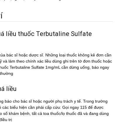
́
á liều thuốc Terbutaline Sulfate
ủa bác sĩ hoặc dược sĩ. Những loại thuốc không kê đơn cần
kỹ và làm theo chính xác liều dùng ghi trên tờ đơn thuốc hoặc
̀u thuốc Terbutaline Sulfate 1mg/mL cần dừng uống, báo ngay
t thường
́ liều
ng báo cho bác sĩ hoặc người phụ trách y tế. Trong trường
́ các biểu hiện cần phải cấp cứu: Gọi ngay 115 để được
sổ khám bệnh, tất cả toa thuốc/lọ thuốc đã và đang dùng
ều trị