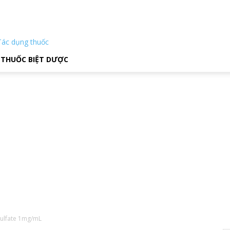
Tác dụng thuốc
THUỐC BIỆT DƯỢC
Sulfate 1mg/mL