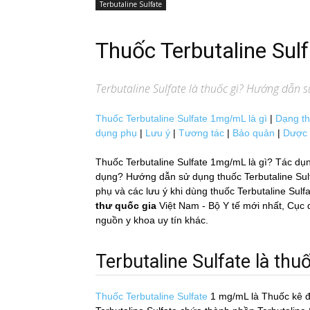
Terbutaline Sulfate
Thuốc Terbutaline Su
Terbutaline Sulfate
là thuốc gì? Hướng dẫn sử
Thuốc Terbutaline Sulfate 1mg/mL là gì
|
Dạng t
dụng phụ
|
Lưu ý
|
Tương tác
|
Bảo quản
|
Dược 
Thuốc Terbutaline Sulfate 1mg/mL là gì? Tác dụn
dụng? Hướng dẫn sử dụng thuốc Terbutaline Sulfat
phụ và các lưu ý khi dùng thuốc Terbutaline Sulf
thư quốc gia
Việt Nam - Bộ Y tế mới nhất, 
nguồn y khoa uy tín khác.
Terbutaline Sulfate là thuố
Thuốc Terbutaline Sulfate
1 mg/mL
là Thuốc kê 