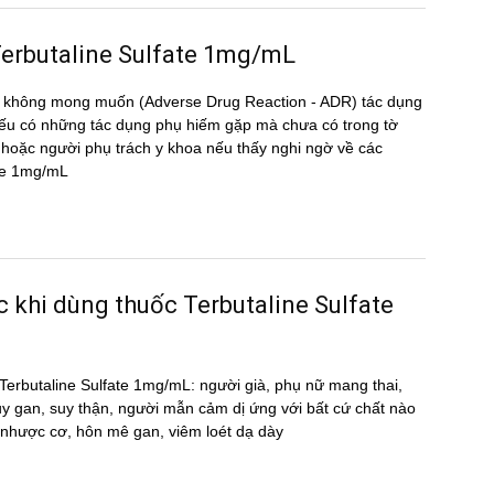
g Terbutaline Sulfate 1mg/mL
̣ng không mong muốn (Adverse Drug Reaction - ADR) tác dụng
 có những tác dụng phụ hiếm gặp mà chưa có trong tờ
oặc người phụ trách y khoa nếu thấy nghi ngờ về các
fate 1mg/mL
ớc khi dùng thuốc Terbutaline Sulfate
ốc Terbutaline Sulfate 1mg/mL: người già, phụ nữ mang thai,
uy gan, suy thận, người mẫn cảm dị ứng với bất cứ chất nào
̣ nhược cơ, hôn mê gan, viêm loét dạ dày