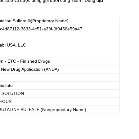
ulfate và được đóng gói dưới dạng Tiêm , Dung dịch
taline Sulfate
®(Proprietary Name)
c4d87112-3633-4c51-a39f-0f9456e59a47
abi USA, LLC
ơn - ETC - Finished Drugs
 New Drug Application (ANDA)
Sulfate
, SOLUTION
EOUS
BUTALINE SULFATE
(Nonproprietary Name)