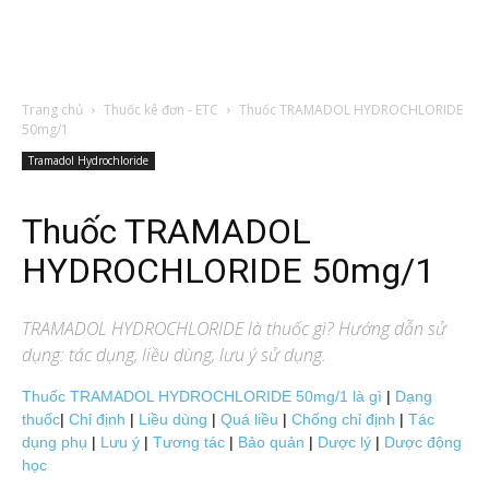
Trang chủ
Thuốc kê đơn - ETC
Thuốc TRAMADOL HYDROCHLORIDE
50mg/1
Tramadol Hydrochloride
Thuốc TRAMADOL
HYDROCHLORIDE 50mg/1
TRAMADOL HYDROCHLORIDE
là thuốc gì? Hướng dẫn sử
dụng: tác dụng, liều dùng, lưu ý sử dụng.
Thuốc TRAMADOL HYDROCHLORIDE 50mg/1 là gì
|
Dạng
thuốc
|
Chỉ định
|
Liều dùng
|
Quá liều
|
Chống chỉ định
|
Tác
dụng phụ
|
Lưu ý
|
Tương tác
|
Bảo quản
|
Dược lý
|
Dược động
học