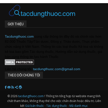
GIỚI THIỆU
Tacdungthuoc.com
cung cấp thông tin đầy đủ và chính xác hơn
82.000 Thuốc Tây/Tân dược, Đông y, Thảo dược, Thực phẩm
chức năng ở Việt Nam. Thông tin các loại thuốc Kê toa và không
kê toa bao gồm Tác dụng thuốc, Hướng dẫn sử dụng thuốc, giá
bán cùng thông tin lưu hành Thuốc.
Liên hệ chúng tôi:
tacdungthuoc.com@gmail.com
THEO DÕI CHÚNG TÔI
© 2026
tacdungthuoc.com
! Thông tin tổng hợp từ website mang tính
chất tham khảo, không thay thế cho việc chẩn đoán hoặc điều trị. Liên
kết
Giá bán thuốc
-
Tác dụng thuốc
-
Mã danh mục