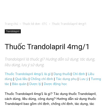
Trang chủ
Thuốc kê đơn - ETC
Thuốc Trandolapril 4mg/1
Trandolapril
Thuốc Trandolapril 4mg/1
Trandolapril
là thuốc gì? Hướng dẫn sử dụng: tác dụng,
liều dùng, lưu ý sử dụng.
Thuốc Trandolapril 4mg/1 là gì
|
Dạng thuốc
|
Chỉ định
|
Liều
dùng
|
Quá liều
|
Chống chỉ định
|
Tác dụng phụ
|
Lưu ý
|
Tương
tác
|
Bảo quản
|
Dược lý
|
Dược động học
Thuốc Trandolapril 4mg/1 là gì? Tác dụng thuốc Trandolapril,
cách dùng, liều dùng, công dụng? Hướng dẫn sử dụng thuốc
Trandolapril bao gồm chỉ định, chống chỉ định, tác dụng, tác