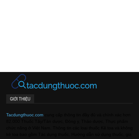
GIỚI THIỆU
Tacdungthuoc.com
cung cấp thông tin đầy đủ và chính xác hơn
82.000 Thuốc Tây/Tân dược, Đông y, Thảo dược, Thực phẩm
chức năng ở Việt Nam. Thông tin các loại thuốc Kê toa và không
kê toa bao gồm Tác dụng thuốc, Hướng dẫn sử dụng thuốc, giá