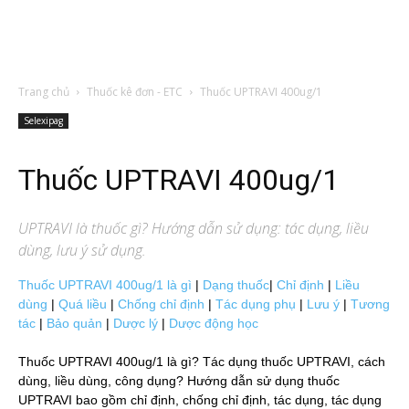
Trang chủ
Thuốc kê đơn - ETC
Thuốc UPTRAVI 400ug/1
Selexipag
Thuốc UPTRAVI 400ug/1
UPTRAVI
là thuốc gì? Hướng dẫn sử dụng: tác dụng, liều
dùng, lưu ý sử dụng.
Thuốc UPTRAVI 400ug/1 là gì
|
Dạng thuốc
|
Chỉ định
|
Liều
dùng
|
Quá liều
|
Chống chỉ định
|
Tác dụng phụ
|
Lưu ý
|
Tương
tác
|
Bảo quản
|
Dược lý
|
Dược động học
Thuốc UPTRAVI 400ug/1 là gì? Tác dụng thuốc UPTRAVI, cách
dùng, liều dùng, công dụng? Hướng dẫn sử dụng thuốc
UPTRAVI bao gồm chỉ định, chống chỉ định, tác dụng, tác dụng