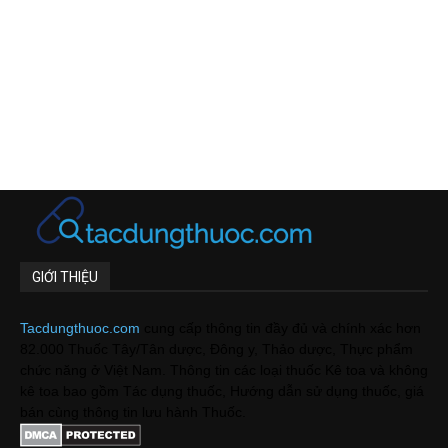
GIỚI THIỆU
Tacdungthuoc.com
cung cấp thông tin đầy đủ và chính xác hơn
82.000 Thuốc Tây/Tân dược, Đông y, Thảo dược, Thực phẩm
chức năng ở Việt Nam. Thông tin các loại thuốc Kê toa và không
kê toa bao gồm Tác dụng thuốc, Hướng dẫn sử dụng thuốc, giá
bán cùng thông tin lưu hành Thuốc.