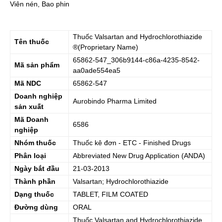
Viên nén, Bao phin
Thuốc
Valsartan and Hydrochlorothiazide
Tên thuốc
®(Proprietary Name)
65862-547_306b9144-c86a-4235-8542-
Mã sản phẩm
aa0ade554ea5
Mã NDC
65862-547
Doanh nghiệp
Aurobindo Pharma Limited
sản xuất
Mã Doanh
6586
nghiệp
Nhóm thuốc
Thuốc kê đơn - ETC - Finished Drugs
Phân loại
Abbreviated New Drug Application (ANDA)
Ngày bắt đầu
21-03-2013
Thành phần
Valsartan; Hydrochlorothiazide
Dạng thuốc
TABLET, FILM COATED
Đường dùng
ORAL
Thuốc
Valsartan and Hydrochlorothiazide