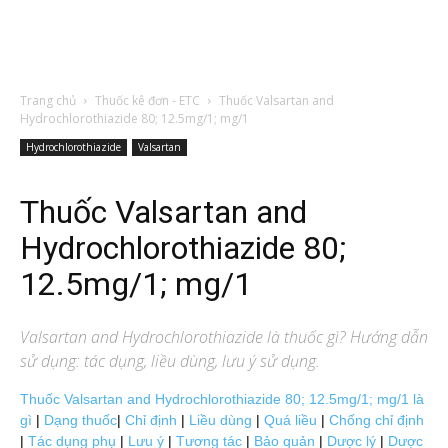
Trang chủ
Thuốc kê đơn - ETC
Thuốc Valsartan and
Hydrochlorothiazide 80; 12.5mg/1; mg/1
Hydrochlorothiazide
Valsartan
Thuốc Valsartan and
Hydrochlorothiazide 80;
12.5mg/1; mg/1
Valsartan and Hydrochlorothiazide
là thuốc gì? Hướng dẫn
sử dụng: tác dụng, liều dùng, lưu ý sử dụng.
Thuốc Valsartan and Hydrochlorothiazide 80; 12.5mg/1; mg/1 là
gì
|
Dạng thuốc
|
Chỉ định
|
Liều dùng
|
Quá liều
|
Chống chỉ định
|
Tác dụng phụ
|
Lưu ý
|
Tương tác
|
Bảo quản
|
Dược lý
|
Dược