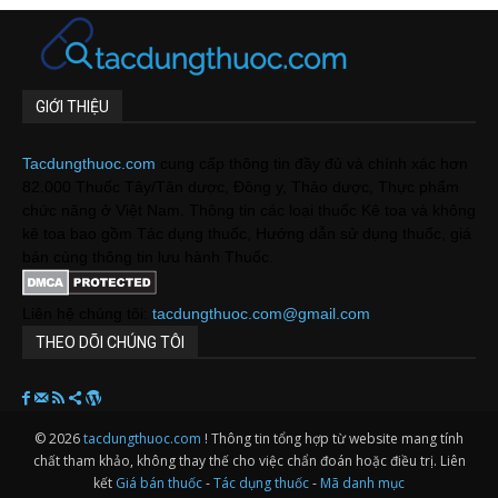
GIỚI THIỆU
Tacdungthuoc.com
cung cấp thông tin đầy đủ và chính xác hơn
82.000 Thuốc Tây/Tân dược, Đông y, Thảo dược, Thực phẩm
chức năng ở Việt Nam. Thông tin các loại thuốc Kê toa và không
kê toa bao gồm Tác dụng thuốc, Hướng dẫn sử dụng thuốc, giá
bán cùng thông tin lưu hành Thuốc.
Liên hệ chúng tôi:
tacdungthuoc.com@gmail.com
THEO DÕI CHÚNG TÔI
© 2026
tacdungthuoc.com
! Thông tin tổng hợp từ website mang tính
chất tham khảo, không thay thế cho việc chẩn đoán hoặc điều trị. Liên
kết
Giá bán thuốc
-
Tác dụng thuốc
-
Mã danh mục