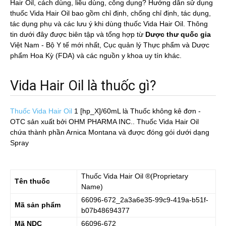
Hair Oil, cách dùng, liều dùng, công dụng? Hướng dẫn sử dụng
thuốc Vida Hair Oil bao gồm chỉ định, chống chỉ định, tác dụng,
tác dụng phụ và các lưu ý khi dùng thuốc Vida Hair Oil. Thông
tin dưới đây được biên tập và tổng hợp từ
Dược thư quốc gia
Việt Nam - Bộ Y tế mới nhất, Cục quản lý Thực phẩm và Dược
phẩm Hoa Kỳ (FDA) và các nguồn y khoa uy tín khác.
Vida Hair Oil là thuốc gì?
Thuốc Vida Hair Oil
1 [hp_X]/60mL
là Thuốc không kê đơn -
OTC sản xuất bởi OHM PHARMA INC.. Thuốc Vida Hair Oil
chứa thành phần Arnica Montana và được đóng gói dưới dạng
Spray
Thuốc
Vida Hair Oil
®(Proprietary
Tên thuốc
Name)
66096-672_2a3a6e35-99c9-419a-b51f-
Mã sản phẩm
b07b48694377
Mã NDC
66096-672