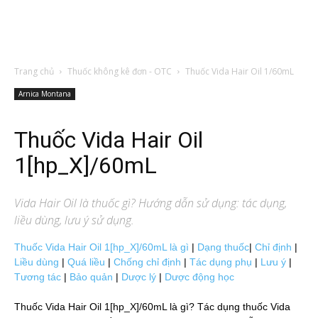
Trang chủ
Thuốc không kê đơn - OTC
Thuốc Vida Hair Oil 1/60mL
Arnica Montana
Thuốc Vida Hair Oil
1[hp_X]/60mL
Vida Hair Oil
là thuốc gì? Hướng dẫn sử dụng: tác dụng,
liều dùng, lưu ý sử dụng.
Thuốc Vida Hair Oil 1[hp_X]/60mL là gì
|
Dạng thuốc
|
Chỉ định
|
Liều dùng
|
Quá liều
|
Chống chỉ định
|
Tác dụng phụ
|
Lưu ý
|
Tương tác
|
Bảo quản
|
Dược lý
|
Dược động học
Thuốc Vida Hair Oil 1[hp_X]/60mL là gì? Tác dụng thuốc Vida