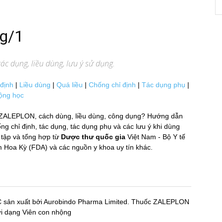
g/1
ác dụng, liều dùng, lưu ý sử dụng.
 định
|
Liều dùng
|
Quá liều
|
Chống chỉ định
|
Tác dụng phụ
|
ộng học
ZALEPLON, cách dùng, liều dùng, công dụng? Hướng dẫn
chỉ định, tác dụng, tác dụng phụ và các lưu ý khi dùng
̣p và tổng hợp từ
Dược thư quốc gia
Việt Nam - Bộ Y tế
oa Kỳ (FDA) và các nguồn y khoa uy tín khác.
C sản xuất bởi Aurobindo Pharma Limited. Thuốc ZALEPLON
ới dạng Viên con nhộng