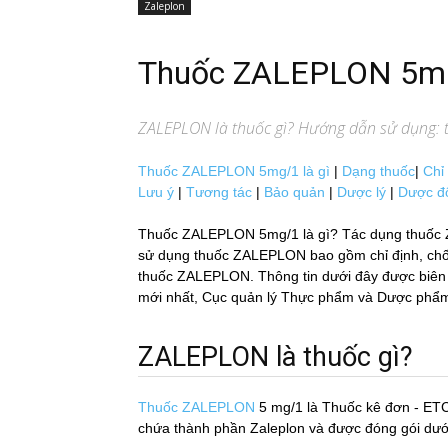
Zaleplon
Thuốc ZALEPLON 5m
ZALEPLON
là thuốc gì? Hướng dẫn sử dụng: t
Thuốc ZALEPLON 5mg/1 là gì
|
Dạng thuốc
|
Chỉ
Lưu ý
|
Tương tác
|
Bảo quản
|
Dược lý
|
Dược đ
Thuốc ZALEPLON 5mg/1 là gì? Tác dụng thuốc 
sử dụng thuốc ZALEPLON bao gồm chỉ định, chống 
thuốc ZALEPLON. Thông tin dưới đây được biên tâ
mới nhất, Cục quản lý Thực phẩm và Dược phẩm H
ZALEPLON là thuốc gì?
Thuốc ZALEPLON
5 mg/1
là Thuốc kê đơn - ET
chứa thành phần Zaleplon và được đóng gói dư