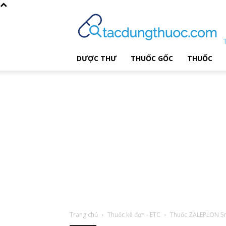
DƯỢC THƯ
THUỐC GỐC
THUỐC
Trang chủ
Thuốc kê đơn - ETC
Thuốc ZALEPLON 5