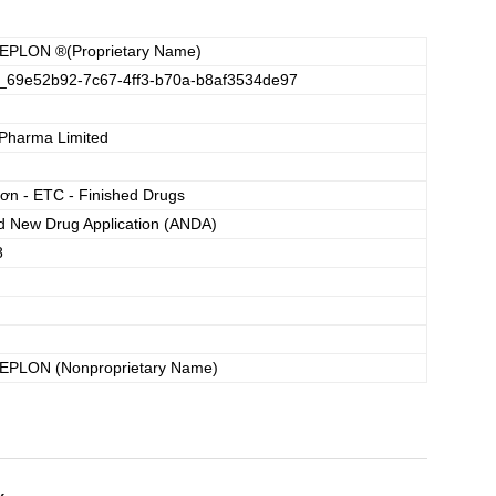
LEPLON
®(Proprietary Name)
_69e52b92-7c67-4ff3-b70a-b8af3534de97
Pharma Limited
đơn - ETC - Finished Drugs
d New Drug Application (ANDA)
8
LEPLON
(Nonproprietary Name)