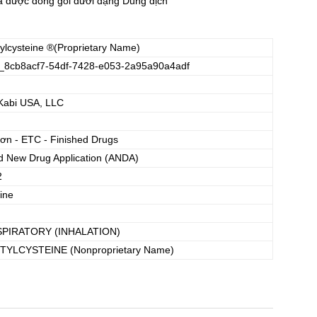
 được đóng gói dưới dạng Dung dịch
ylcysteine
®(Proprietary Name)
_8cb8acf7-54df-7428-e053-2a95a90a4adf
Kabi USA, LLC
đơn - ETC - Finished Drugs
d New Drug Application (ANDA)
2
ine
N
SPIRATORY (INHALATION)
TYLCYSTEINE
(Nonproprietary Name)