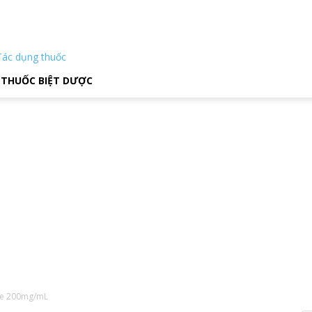
Tác dụng thuốc
THUỐC BIỆT DƯỢC
ine 200mg/mL