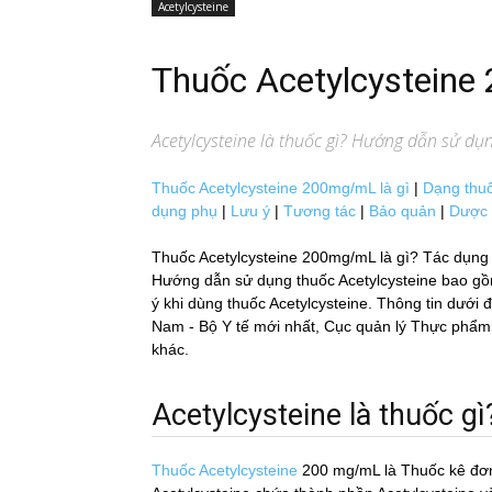
Acetylcysteine
Thuốc Acetylcystein
Acetylcysteine
là thuốc gì? Hướng dẫn sử dụng
Thuốc Acetylcysteine 200mg/mL là gì
|
Dạng thu
dụng phụ
|
Lưu ý
|
Tương tác
|
Bảo quản
|
Dược 
Thuốc Acetylcysteine 200mg/mL là gì? Tác dụng 
Hướng dẫn sử dụng thuốc Acetylcysteine bao gồm ch
ý khi dùng thuốc Acetylcysteine. Thông tin dưới đ
Nam - Bộ Y tế mới nhất, Cục quản lý Thực phẩ
khác.
Acetylcysteine là thuốc gì
Thuốc Acetylcysteine
200 mg/mL
là Thuốc kê đơ