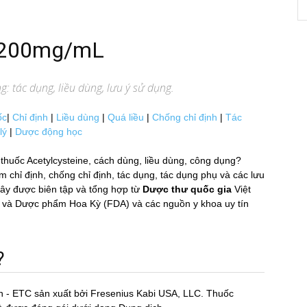
e 200mg/mL
: tác dụng, liều dùng, lưu ý sử dụng.
ốc
|
Chỉ định
|
Liều dùng
|
Quá liều
|
Chống chỉ định
|
Tác
lý
|
Dược động học
thuốc Acetylcysteine, cách dùng, liều dùng, công dụng?
ỉ định, chống chỉ định, tác dụng, tác dụng phụ và các lưu
ây được biên tập và tổng hợp từ
Dược thư quốc gia
Việt
m và Dược phẩm Hoa Kỳ (FDA) và các nguồn y khoa uy tín
?
n - ETC sản xuất bởi Fresenius Kabi USA, LLC. Thuốc