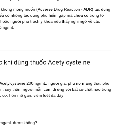
̣ng không mong muốn (Adverse Drug Reaction - ADR) tác dụng
 có những tác dụng phụ hiếm gặp mà chưa có trong tờ
oặc người phụ trách y khoa nếu thấy nghi ngờ về các
200mg/mL
ớc khi dùng thuốc Acetylcysteine
ốc Acetylcysteine 200mg/mL: người già, phụ nữ mang thai, phụ
an, suy thận, người mẫn cảm dị ứng với bất cứ chất nào trong
c cơ, hôn mê gan, viêm loét dạ dày
00mg/mL được không?