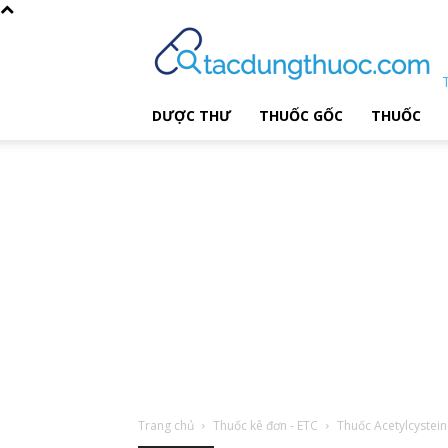
DƯỢC THƯ
THUỐC GỐC
THUỐC
Trang chủ
Thuốc kê đơn - ETC
Thuốc Acetylcyste