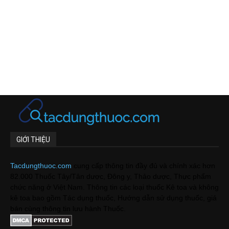
GIỚI THIỆU
Tacdungthuoc.com
cung cấp thông tin đầy đủ và chính xác hơn
82.000 Thuốc Tây/Tân dược, Đông y, Thảo dược, Thực phẩm
chức năng ở Việt Nam. Thông tin các loại thuốc Kê toa và không
kê toa bao gồm Tác dụng thuốc, Hướng dẫn sử dụng thuốc, giá
bán cùng thông tin lưu hành Thuốc.