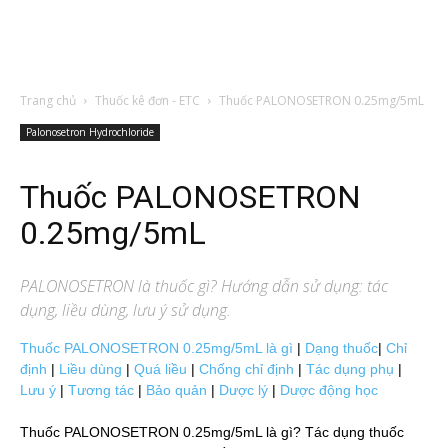
Trang chủ
Thuốc kê đơn - ETC
Thuốc PALONOSETRON 0.25mg/5mL
Palonosetron Hydrochloride
Thuốc PALONOSETRON
0.25mg/5mL
PALONOSETRON
là thuốc gì? Hướng dẫn sử dụng: tác
dụng, liều dùng, lưu ý sử dụng.
Thuốc PALONOSETRON 0.25mg/5mL là gì
|
Dạng thuốc
|
Chỉ
định
|
Liều dùng
|
Quá liều
|
Chống chỉ định
|
Tác dụng phụ
|
Lưu ý
|
Tương tác
|
Bảo quản
|
Dược lý
|
Dược động học
Thuốc PALONOSETRON 0.25mg/5mL là gì? Tác dụng thuốc