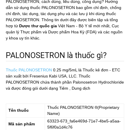
PALONOSETRON, cách dùng, liều dùng, công dụng? Hướng
dẫn sử dụng thuốc PALONOSETRON bao gồm chỉ định, chống
chỉ định, tác dụng, tác dụng phụ và các lưu ý khi dùng thuốc
PALONOSETRON. Thông tin dưới đây được biên tập và tổng
hợp từ
Dược thư quốc gia
Việt Nam - Bộ Y tế mới nhất, Cục
quản lý Thực phẩm và Dược phẩm Hoa Kỳ (FDA) và các nguồn
y khoa uy tín khác.
PALONOSETRON là thuốc gì?
Thuốc PALONOSETRON
0.25 mg/5mL
là Thuốc kê đơn - ETC
sản xuất bởi Fresenius Kabi USA, LLC. Thuốc
PALONOSETRON chứa thành phần Palonosetron Hydrochloride
và được đóng gói dưới dạng Tiêm , Dung dịch
Thuốc
PALONOSETRON
®(Proprietary
Tên thuốc
Name)
63323-673_fa6e469d-71e7-4be5-a5aa-
Mã sản phẩm
5f6f0a1d4c76