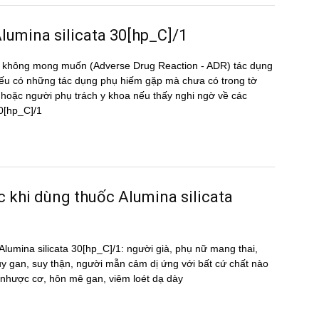
 Alumina silicata 30[hp_C]/1
̣ng không mong muốn (Adverse Drug Reaction - ADR) tác dụng
 có những tác dụng phụ hiếm gặp mà chưa có trong tờ
oặc người phụ trách y khoa nếu thấy nghi ngờ về các
30[hp_C]/1
ớc khi dùng thuốc Alumina silicata
́c Alumina silicata 30[hp_C]/1: người già, phụ nữ mang thai,
uy gan, suy thận, người mẫn cảm dị ứng với bất cứ chất nào
̣ nhược cơ, hôn mê gan, viêm loét dạ dày