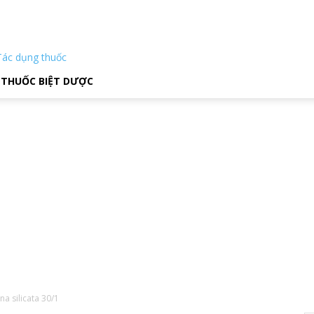
Tác dụng thuốc
THUỐC BIỆT DƯỢC
na silicata 30/1