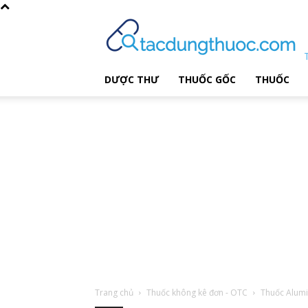
DƯỢC THƯ
THUỐC GỐC
THUỐC
Trang chủ
Thuốc không kê đơn - OTC
Thuốc Alumi