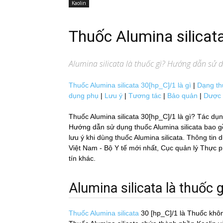
Kaolin
Thuốc Alumina silicat
Alumina silicata
là thuốc gì? Hướng dẫn sử dụ
Thuốc Alumina silicata 30[hp_C]/1 là gì
|
Dạng th
dụng phụ
|
Lưu ý
|
Tương tác
|
Bảo quản
|
Dược 
Thuốc Alumina silicata 30[hp_C]/1 là gì? Tác dụn
Hướng dẫn sử dụng thuốc Alumina silicata bao gồm 
lưu ý khi dùng thuốc Alumina silicata. Thông tin dư
Việt Nam - Bộ Y tế mới nhất, Cục quản lý Th
tín khác.
Alumina silicata là thuốc g
Thuốc Alumina silicata
30 [hp_C]/1
là Thuốc khô