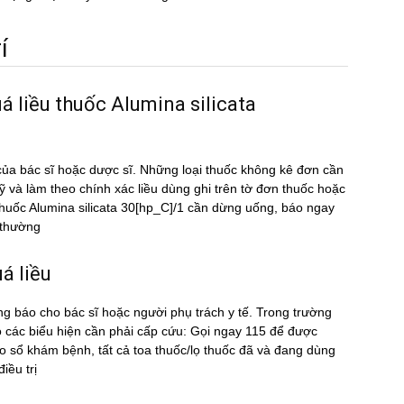
́
á liều thuốc Alumina silicata
ủa bác sĩ hoặc dược sĩ. Những loại thuốc không kê đơn cần
kỹ và làm theo chính xác liều dùng ghi trên tờ đơn thuốc hoặc
u thuốc Alumina silicata 30[hp_C]/1 cần dừng uống, báo ngay
t thường
́ liều
ng báo cho bác sĩ hoặc người phụ trách y tế. Trong trường
́ các biểu hiện cần phải cấp cứu: Gọi ngay 115 để được
sổ khám bệnh, tất cả toa thuốc/lọ thuốc đã và đang dùng
ều trị