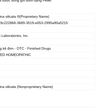
 được đóng gói dưới dạng Pellet
na silicata
®(Proprietary Name)
_9c222868-3689-3519-e053-2995a90a5215
aboratories, Inc.
g kê đơn - OTC - Finished Drugs
ED HOMEOPATHIC
na silicata
(Nonproprietary Name)