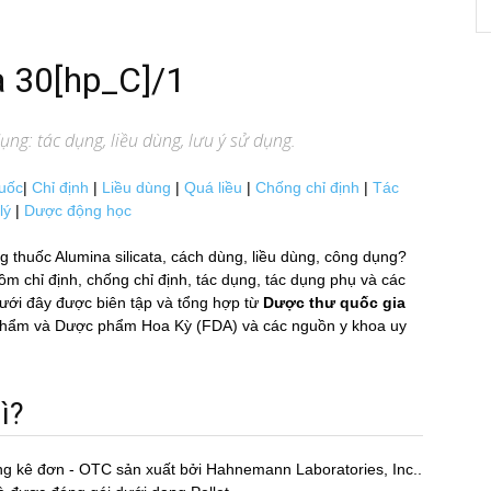
a 30[hp_C]/1
ng: tác dụng, liều dùng, lưu ý sử dụng.
uốc
|
Chỉ định
|
Liều dùng
|
Quá liều
|
Chống chỉ định
|
Tác
lý
|
Dược động học
g thuốc Alumina silicata, cách dùng, liều dùng, công dụng?
chỉ định, chống chỉ định, tác dụng, tác dụng phụ và các
ới đây được biên tập và tổng hợp từ
Dược thư quốc gia
ực phẩm và Dược phẩm Hoa Kỳ (FDA) và các nguồn y khoa uy
ì?
ng kê đơn - OTC sản xuất bởi Hahnemann Laboratories, Inc..