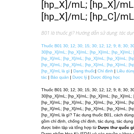
[hp_X]/mL; [hp_X]/mL
[hp_X]/mL; [hp_C]/mL
B01
là thuốc gì? Hướng dẫn sử dụng: tác dụng
Thuốc B01 30; 12; 30; 15; 30; 12; 12; 9; 8; 30; 30; 
30[hp_X]/mL; [hp_X]/mL; [hp_X]/mL; [hp_X]/mL; 
[hp_X]/mL; [hp_X]/mL; [hp_X]/mL; [hp_X]/mL; [h
[hp_X]/mL; [hp_X]/mL; [hp_X]/mL; [hp_X]/mL; [h
[hp_X]/mL là gì
|
Dạng thuốc
|
Chỉ định
|
Liều dùn
tác
|
Bảo quản
|
Dược lý
|
Dược động học
Thuốc B01 30; 12; 30; 15; 30; 12; 12; 9; 8; 30; 30;
30[hp_X]/mL; [hp_X]/mL; [hp_X]/mL; [hp_X]/mL; 
[hp_X]/mL; [hp_X]/mL; [hp_X]/mL; [hp_X]/mL; [h
[hp_X]/mL; [hp_X]/mL; [hp_X]/mL; [hp_X]/mL; [h
[hp_X]/mL là gì? Tác dụng thuốc B01, cách dùn
gồm chỉ định, chống chỉ định, tác dụng, tác dụ
được biên tập và tổng hợp từ
Dược thư quốc g
Dược phẩm Hoa Kỳ (FDA) và các nguồn y khoa uy 