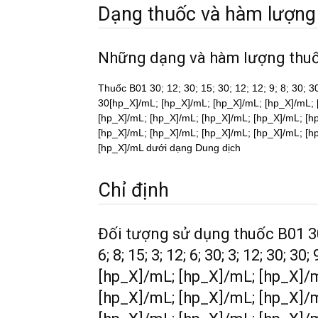
Dạng thuốc và hàm lượng
Những dạng và hàm lượng thu
Thuốc B01 30; 12; 30; 15; 30; 12; 12; 9; 8; 30; 30;
30[hp_X]/mL; [hp_X]/mL; [hp_X]/mL; [hp_X]/mL; 
[hp_X]/mL; [hp_X]/mL; [hp_X]/mL; [hp_X]/mL; [h
[hp_X]/mL; [hp_X]/mL; [hp_X]/mL; [hp_X]/mL; [h
[hp_X]/mL dưới dạng Dung dịch
Chỉ định
Đối tượng sử dụng thuốc B01 30; 
6; 8; 15; 3; 12; 6; 30; 3; 12; 30; 
[hp_X]/mL; [hp_X]/mL; [hp_X]/
[hp_X]/mL; [hp_X]/mL; [hp_X]/