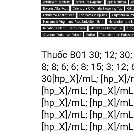
Achillea Millefolium
Aconitum Napellus
Apis Mellifera
A
Bryonia Alba Root
Calendula Officinalis Flowering Top
Citr
Echinacea Angustifolia
Echinacea Purpurea
Eupatorium Per
Hamamelis Virginiana Root Bark/Stem Bark
Helianthemum N
Impatiens Glandulifera Flower
Matricaria Chamomilla
Orni
Solanum Dulcamara Whole
Sulfur
Toxicodendron Pubescen
Thuốc B01 30; 12; 30; 
8; 8; 6; 6; 8; 15; 3; 12; 
30[hp_X]/mL; [hp_X]/
[hp_X]/mL; [hp_X]/mL
[hp_X]/mL; [hp_X]/mL
[hp_X]/mL; [hp_X]/mL
[hp_X]/mL; [hp_X]/mL