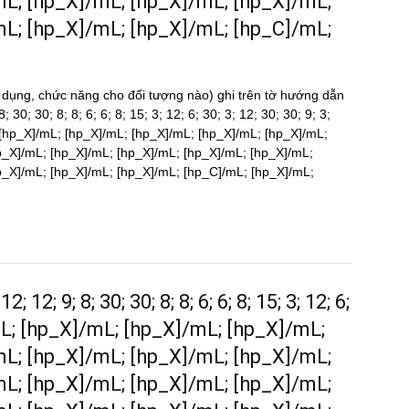
mL; [hp_X]/mL; [hp_X]/mL; [hp_X]/mL;
mL; [hp_X]/mL; [hp_X]/mL; [hp_C]/mL;
 dụng, chức năng cho đối tượng nào) ghi trên tờ hướng dẫn
; 30; 30; 8; 8; 6; 6; 8; 15; 3; 12; 6; 30; 3; 12; 30; 30; 9; 3;
[hp_X]/mL; [hp_X]/mL; [hp_X]/mL; [hp_X]/mL; [hp_X]/mL;
p_X]/mL; [hp_X]/mL; [hp_X]/mL; [hp_X]/mL; [hp_X]/mL;
p_X]/mL; [hp_X]/mL; [hp_X]/mL; [hp_C]/mL; [hp_X]/mL;
; 12; 9; 8; 30; 30; 8; 8; 6; 6; 8; 15; 3; 12; 6;
]/mL; [hp_X]/mL; [hp_X]/mL; [hp_X]/mL;
mL; [hp_X]/mL; [hp_X]/mL; [hp_X]/mL;
mL; [hp_X]/mL; [hp_X]/mL; [hp_X]/mL;