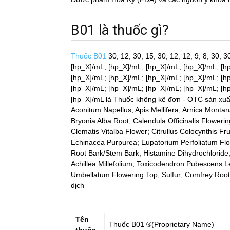
B01 là thuốc gì?
Thuốc B01
30; 12; 30; 15; 30; 12; 12; 9; 8; 30; 30
[hp_X]/mL; [hp_X]/mL; [hp_X]/mL; [hp_X]/mL; [h
[hp_X]/mL; [hp_X]/mL; [hp_X]/mL; [hp_X]/mL; [h
[hp_X]/mL; [hp_X]/mL; [hp_X]/mL; [hp_X]/mL; [h
[hp_X]/mL
là Thuốc không kê đơn - OTC sản xuấ
Aconitum Napellus; Apis Mellifera; Arnica Montana
Bryonia Alba Root; Calendula Officinalis Floweri
Clematis Vitalba Flower; Citrullus Colocynthis F
Echinacea Purpurea; Eupatorium Perfoliatum Flo
Root Bark/Stem Bark; Histamine Dihydrochloride
Achillea Millefolium; Toxicodendron Pubescens
Umbellatum Flowering Top; Sulfur; Comfrey Root; 
dịch
Tên
Thuốc
B01
®(Proprietary Name)