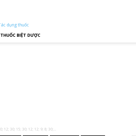
Tác dụng thuốc
THUỐC BIỆT DƯỢC
; 12; 30; 15; 30; 12; 12; 9; 8; 30;...