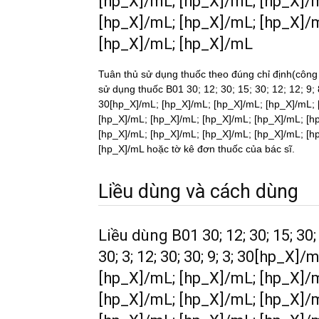
[hp_X]/mL; [hp_X]/mL; [hp_X]/
[hp_X]/mL; [hp_X]/mL; [hp_X]/
[hp_X]/mL; [hp_X]/mL
Tuân thủ sử dụng thuốc theo đúng chỉ định(công
sử dụng thuốc B01 30; 12; 30; 15; 30; 12; 12; 9; 8
30[hp_X]/mL; [hp_X]/mL; [hp_X]/mL; [hp_X]/mL; 
[hp_X]/mL; [hp_X]/mL; [hp_X]/mL; [hp_X]/mL; [h
[hp_X]/mL; [hp_X]/mL; [hp_X]/mL; [hp_X]/mL; [h
[hp_X]/mL hoặc tờ kê đơn thuốc của bác sĩ.
Liều dùng và cách dùng
Liều dùng B01 30; 12; 30; 15; 30; 12
30; 3; 12; 30; 30; 9; 3; 30[hp_X
[hp_X]/mL; [hp_X]/mL; [hp_X]/
[hp_X]/mL; [hp_X]/mL; [hp_X]/