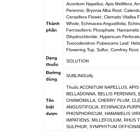
Aconitum Napellus; Apis Mellifera; Ar
Perennis; Bryonia Alba Root; Calendu
Cerasifera Flower; Clematis Vitalba 
Thành
Whole; Echinacea Angustifolia; Echi
phần
Ferrosoferric Phosphate; Hamamelis 
Dihydrochloride; Hypericum Perforatum
Toxicodendron Pubescens Leaf; Hel
Flowering Top; Sulfur; Comfrey Root
Dạng
SOLUTION
thuốc
Đường
SUBLINGUAL
dùng
Thuốc
ACONITUM NAPELLUS, APIS
BELLADONNA, BELLIS PERENNIS, 
Tên
CHAMOMILLA, CHERRY PLUM, CLE
biệt
ANGUSTIFOLIA, ECHINACEA PUR
dược
PHOSPHORICUM, HAMAMELIS VIRG
IMPATIENS, MILLEFOLIUM, RHUS
SULPHUR, SYMPHYTUM OFFICINA