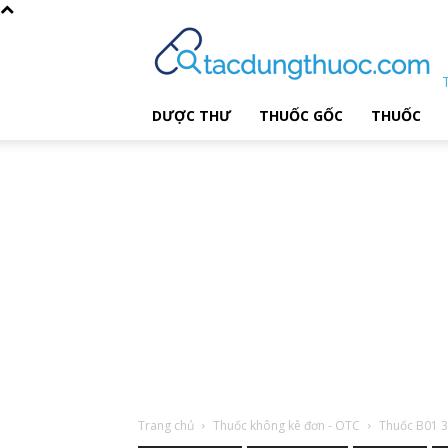
DƯỢC THƯ
THUỐC GỐC
THUỐC
Trang chủ
Thuốc không kê đơn - OTC
Thuốc B01 30