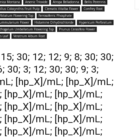
rnica Montana
Arsenic Trioxide
Atropa Belladonna
Bellis Perennis
ullus Colocynthis Fruit Pulp
Clematis Vitalba Flower
Comfrey Root
foliatum Flowering Top
Ferrosoferric Phosphate
ummularium Flower
Histamine Dihydrochloride
Hypericum Perforatum
thogalum Umbellatum Flowering Top
Prunus Cerasifera Flower
s Leaf
Veratrum Album Root
15; 30; 12; 12; 9; 8; 30; 30;
6; 30; 3; 12; 30; 30; 9; 3;
mL; [hp_X]/mL; [hp_X]/mL;
; [hp_X]/mL; [hp_X]/mL;
; [hp_X]/mL; [hp_X]/mL;
; [hp_X]/mL; [hp_X]/mL;
; [hp_X]/mL; [hp_X]/mL;