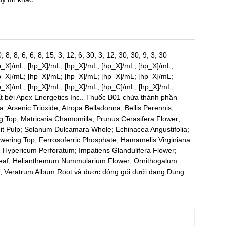
; 8; 8; 6; 6; 8; 15; 3; 12; 6; 30; 3; 12; 30; 30; 9; 3; 30
p_X]/mL; [hp_X]/mL; [hp_X]/mL; [hp_X]/mL; [hp_X]/mL;
p_X]/mL; [hp_X]/mL; [hp_X]/mL; [hp_X]/mL; [hp_X]/mL;
p_X]/mL; [hp_X]/mL; [hp_X]/mL; [hp_C]/mL; [hp_X]/mL;
t bởi Apex Energetics Inc.. Thuốc B01 chứa thành phần
; Arsenic Trioxide; Atropa Belladonna; Bellis Perennis;
ng Top; Matricaria Chamomilla; Prunus Cerasifera Flower;
ruit Pulp; Solanum Dulcamara Whole; Echinacea Angustifolia;
wering Top; Ferrosoferric Phosphate; Hamamelis Virginiana
; Hypericum Perforatum; Impatiens Glandulifera Flower;
 Leaf; Helianthemum Nummularium Flower; Ornithogalum
Veratrum Album Root và được đóng gói dưới dạng Dung