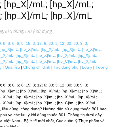
; [hp_X]/mL; [hp_X]/mL;
; [hp_X]/mL; [hp_X]/mL
, liều dùng, lưu ý sử dụng.
8; 8; 6; 6; 8; 15; 3; 12; 6; 30; 3; 12; 30; 30; 9; 3;
[hp_X]/mL; [hp_X]/mL; [hp_X]/mL; [hp_X]/mL; [hp_X]/mL;
p_X]/mL; [hp_X]/mL; [hp_X]/mL; [hp_X]/mL; [hp_X]/mL;
p_X]/mL; [hp_X]/mL; [hp_X]/mL; [hp_C]/mL; [hp_X]/mL;
g
|
Quá liều
|
Chống chỉ định
|
Tác dụng phụ
|
Lưu ý
|
Tương
 8; 8; 6; 6; 8; 15; 3; 12; 6; 30; 3; 12; 30; 30; 9; 3;
[hp_X]/mL; [hp_X]/mL; [hp_X]/mL; [hp_X]/mL; [hp_X]/mL;
p_X]/mL; [hp_X]/mL; [hp_X]/mL; [hp_X]/mL; [hp_X]/mL;
p_X]/mL; [hp_X]/mL; [hp_X]/mL; [hp_C]/mL; [hp_X]/mL;
g, liều dùng, công dụng? Hướng dẫn sử dụng thuốc B01 bao
ng phụ và các lưu ý khi dùng thuốc B01. Thông tin dưới đây
ia
Việt Nam - Bộ Y tế mới nhất, Cục quản lý Thực phẩm và
tín khác.