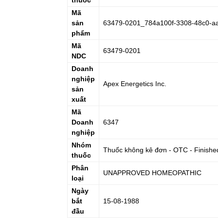
thuốc
Mã
sản
63479-0201_784a100f-3308-48c0-a
phẩm
Mã
63479-0201
NDC
Doanh
nghiệp
Apex Energetics Inc.
sản
xuất
Mã
Doanh
6347
nghiệp
Nhóm
Thuốc không kê đơn - OTC - Finishe
thuốc
Phân
UNAPPROVED HOMEOPATHIC
loại
Ngày
bắt
15-08-1988
đầu