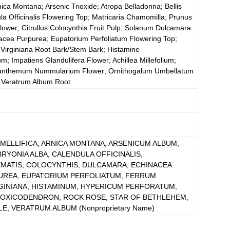
nica Montana; Arsenic Trioxide; Atropa Belladonna; Bellis
la Officinalis Flowering Top; Matricaria Chamomilla; Prunus
Flower; Citrullus Colocynthis Fruit Pulp; Solanum Dulcamara
nacea Purpurea; Eupatorium Perfoliatum Flowering Top;
Virginiana Root Bark/Stem Bark; Histamine
; Impatiens Glandulifera Flower; Achillea Millefolium;
ianthemum Nummularium Flower; Ornithogalum Umbellatum
; Veratrum Album Root
 MELLIFICA, ARNICA MONTANA, ARSENICUM ALBUM,
BRYONIA ALBA, CALENDULA OFFICINALIS,
MATIS, COLOCYNTHIS, DULCAMARA, ECHINACEA
PUREA, EUPATORIUM PERFOLIATUM, FERRUM
INIANA, HISTAMINUM, HYPERICUM PERFORATUM,
 TOXICODENDRON, ROCK ROSE, STAR OF BETHLEHEM,
LE, VERATRUM ALBUM
(Nonproprietary Name)