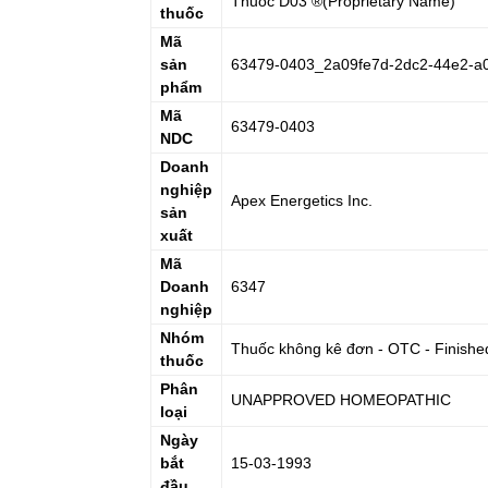
Thuốc
D03
®(Proprietary Name)
thuốc
Mã
sản
63479-0403_2a09fe7d-2dc2-44e2-a
phẩm
Mã
63479-0403
NDC
Doanh
nghiệp
Apex Energetics Inc.
sản
xuất
Mã
Doanh
6347
nghiệp
Nhóm
Thuốc không kê đơn - OTC - Finishe
thuốc
Phân
UNAPPROVED HOMEOPATHIC
loại
Ngày
bắt
15-03-1993
đầu