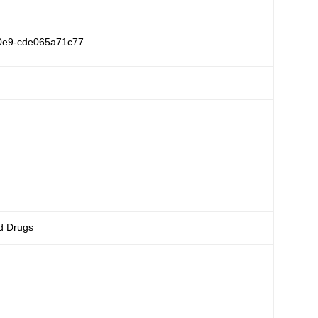
0e9-cde065a71c77
d Drugs