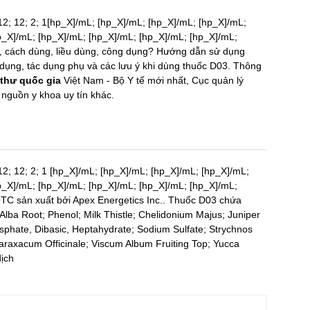
; 12; 12; 2; 1[hp_X]/mL; [hp_X]/mL; [hp_X]/mL; [hp_X]/mL;
p_X]/mL; [hp_X]/mL; [hp_X]/mL; [hp_X]/mL; [hp_X]/mL;
 cách dùng, liều dùng, công dụng? Hướng dẫn sử dụng
c dụng, tác dụng phụ và các lưu ý khi dùng thuốc D03. Thông
thư quốc gia
Việt Nam - Bộ Y tế mới nhất, Cục quản lý
uồn y khoa uy tín khác.
; 12; 12; 2; 1 [hp_X]/mL; [hp_X]/mL; [hp_X]/mL; [hp_X]/mL;
p_X]/mL; [hp_X]/mL; [hp_X]/mL; [hp_X]/mL; [hp_X]/mL;
TC sản xuất bởi Apex Energetics Inc.. Thuốc D03 chứa
 Alba Root; Phenol; Milk Thistle; Chelidonium Majus; Juniper
phate, Dibasic, Heptahydrate; Sodium Sulfate; Strychnos
araxacum Officinale; Viscum Album Fruiting Top; Yucca
ịch