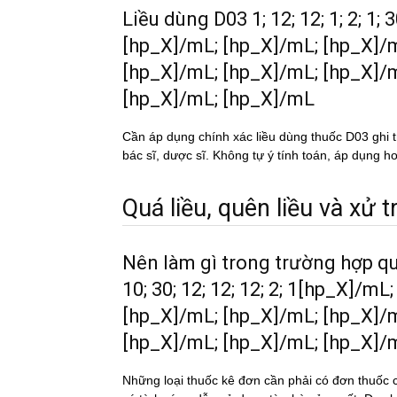
Liều dùng D03 1; 12; 12; 1; 2; 1; 
[hp_X]/mL; [hp_X]/mL; [hp_X]/
[hp_X]/mL; [hp_X]/mL; [hp_X]/
[hp_X]/mL; [hp_X]/mL
Cần áp dụng chính xác liều dùng thuốc D03 ghi t
bác sĩ, dược sĩ. Không tự ý tính toán, áp dụng ho
Quá liều, quên liều và xử tri
Nên làm gì trong trường hợp quá
10; 30; 12; 12; 12; 2; 1[hp_X]/m
[hp_X]/mL; [hp_X]/mL; [hp_X]/
[hp_X]/mL; [hp_X]/mL; [hp_X]/
Những loại thuốc kê đơn cần phải có đơn thuốc c