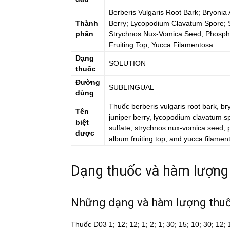
Berberis Vulgaris Root Bark; Bryonia 
Thành
Berry; Lycopodium Clavatum Spore; 
phần
Strychnos Nux-Vomica Seed; Phosphor
Fruiting Top; Yucca Filamentosa
Dạng
SOLUTION
thuốc
Đường
SUBLINGUAL
dùng
Thuốc
berberis vulgaris root bark, br
Tên
juniper berry, lycopodium clavatum s
biệt
sulfate, strychnos nux-vomica seed, p
dược
album fruiting top, and yucca filamen
Dạng thuốc và hàm lượng
Những dạng và hàm lượng thu
Thuốc D03 1; 12; 12; 1; 2; 1; 30; 15; 10; 30; 12