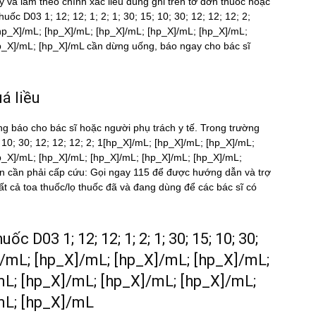
kỹ và làm theo chính xác liều dùng ghi trên tờ đơn thuốc hoặc
 thuốc D03 1; 12; 12; 1; 2; 1; 30; 15; 10; 30; 12; 12; 12; 2;
hp_X]/mL; [hp_X]/mL; [hp_X]/mL; [hp_X]/mL; [hp_X]/mL;
X]/mL; [hp_X]/mL cần dừng uống, báo ngay cho bác sĩ
́ liều
ng báo cho bác sĩ hoặc người phụ trách y tế. Trong trường
15; 10; 30; 12; 12; 12; 2; 1[hp_X]/mL; [hp_X]/mL; [hp_X]/mL;
p_X]/mL; [hp_X]/mL; [hp_X]/mL; [hp_X]/mL; [hp_X]/mL;
n cần phải cấp cứu: Gọi ngay 115 để được hướng dẫn và trợ
cả toa thuốc/lọ thuốc đã và đang dùng để các bác sĩ có
uốc D03 1; 12; 12; 1; 2; 1; 30; 15; 10; 30;
X]/mL; [hp_X]/mL; [hp_X]/mL; [hp_X]/mL;
mL; [hp_X]/mL; [hp_X]/mL; [hp_X]/mL;
mL; [hp_X]/mL