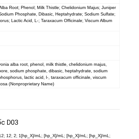
Alba Root; Phenol; Milk Thistle; Chelidonium Majus; Juniper
Sodium Phosphate, Dibasic, Heptahydrate; Sodium Sulfate;
us; Lactic Acid, L-; Taraxacum Officinale; Viscum Album
yonia alba root, phenol, milk thistle, chelidonium majus,
pore, sodium phosphate, dibasic, heptahydrate, sodium
hosphorus, lactic acid, l-, taraxacum officinale, viscum
tosa
(Nonproprietary Name)
ốc D03
; 12; 12; 2; 1[hp_X]/mL; [hp_X]/mL; [hp_X]/mL; [hp_X]/mL;