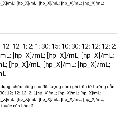
p_X]/mL; [hp_X]/mL; [hp_X]/mL; [hp_X]/mL; [hp_X]/mL;
2; 12; 1; 2; 1; 30; 15; 10; 30; 12; 12; 12; 2;
/mL; [hp_X]/mL; [hp_X]/mL; [hp_X]/mL;
mL; [hp_X]/mL; [hp_X]/mL; [hp_X]/mL;
mL
 dụng, chức năng cho đối tượng nào) ghi trên tờ hướng dẫn
0; 30; 12; 12; 12; 2; 1[hp_X]/mL; [hp_X]/mL; [hp_X]/mL;
p_X]/mL; [hp_X]/mL; [hp_X]/mL; [hp_X]/mL; [hp_X]/mL;
uốc của bác sĩ.