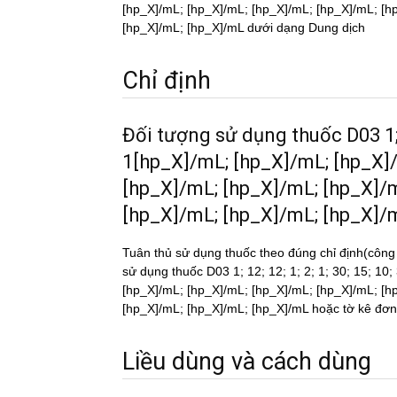
[hp_X]/mL; [hp_X]/mL; [hp_X]/mL; [hp_X]/mL; [h
[hp_X]/mL; [hp_X]/mL dưới dạng Dung dịch
Chỉ định
Đối tượng sử dụng thuốc D03 1; 1
1[hp_X]/mL; [hp_X]/mL; [hp_X]
[hp_X]/mL; [hp_X]/mL; [hp_X]/
[hp_X]/mL; [hp_X]/mL; [hp_X]/
Tuân thủ sử dụng thuốc theo đúng chỉ định(công
sử dụng thuốc D03 1; 12; 12; 1; 2; 1; 30; 15; 1
[hp_X]/mL; [hp_X]/mL; [hp_X]/mL; [hp_X]/mL; [h
[hp_X]/mL; [hp_X]/mL; [hp_X]/mL hoặc tờ kê đơn th
Liều dùng và cách dùng