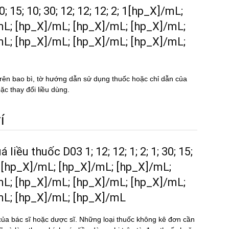
30; 15; 10; 30; 12; 12; 12; 2; 1[hp_X]/mL;
mL; [hp_X]/mL; [hp_X]/mL; [hp_X]/mL;
mL; [hp_X]/mL; [hp_X]/mL; [hp_X]/mL;
rên bao bì, tờ hướng dẫn sử dụng thuốc hoặc chỉ dẫn của
ặc thay đổi liều dùng.
́
 liều thuốc D03 1; 12; 12; 1; 2; 1; 30; 15;
L; [hp_X]/mL; [hp_X]/mL; [hp_X]/mL;
mL; [hp_X]/mL; [hp_X]/mL; [hp_X]/mL;
mL; [hp_X]/mL; [hp_X]/mL
ủa bác sĩ hoặc dược sĩ. Những loại thuốc không kê đơn cần