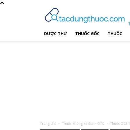
DƯỢC THƯ
THUỐC GỐC
THUỐC
Trang chủ
Thuốc không kê đơn - OTC
Thuốc D03 1; 