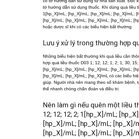
có tờ hướng dẫn sử dụng từ nhà sản xuất. Đọc 
tờ hướng dẫn sử dụng thuốc. Khi dùng quá liều
1[hp_X]/mL; [hp_X]/mL; [hp_X]/mL; [hp_X]/mL; [
[hp_X]/mL; [hp_X]/mL; [hp_X]/mL; [hp_X]/mL; [hp_
hoặc dược sĩ khi có các biểu hiện bất thường
Lưu ý xử lý trong thường hợp qua
Những biểu hiện bất thường khi quá liều cần thô
hợp quá liều thuốc D03 1; 12; 12; 1; 2; 1; 30; 
[hp_X]/mL; [hp_X]/mL; [hp_X]/mL; [hp_X]/mL; [h
[hp_X]/mL; [hp_X]/mL; [hp_X]/mL có các biểu hiệ
giúp. Người nhà nên mang theo sổ khám bệnh, tất 
thể nhanh chóng chẩn đoán và điều trị
Nên làm gì nếu quên một liều th
12; 12; 12; 2; 1[hp_X]/mL; [hp_
[hp_X]/mL; [hp_X]/mL; [hp_X]/
[hp_X]/mL; [hp_X]/mL; [hp_X]/