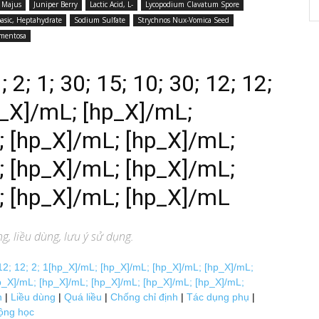
 Majus
Juniper Berry
Lactic Acid, L-
Lycopodium Clavatum Spore
asic, Heptahydrate
Sodium Sulfate
Strychnos Nux-Vomica Seed
amentosa
 2; 1; 30; 15; 10; 30; 12; 12;
p_X]/mL; [hp_X]/mL;
; [hp_X]/mL; [hp_X]/mL;
; [hp_X]/mL; [hp_X]/mL;
; [hp_X]/mL; [hp_X]/mL
, liều dùng, lưu ý sử dụng.
; 12; 12; 2; 1[hp_X]/mL; [hp_X]/mL; [hp_X]/mL; [hp_X]/mL;
p_X]/mL; [hp_X]/mL; [hp_X]/mL; [hp_X]/mL; [hp_X]/mL;
h
|
Liều dùng
|
Quá liều
|
Chống chỉ định
|
Tác dụng phụ
|
ộng học