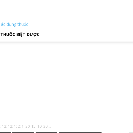
Tác dụng thuốc
THUỐC BIỆT DƯỢC
12; 12; 1; 2; 1; 30; 15; 10; 30;...