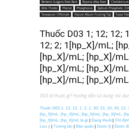
Berberis Vulgaris Root Bark
Bryonia Alba Root
Chelidonium
Milk Thistle
Phenol
Phosphorus
Sodium Phosphate, Dib
Taraxacum Officinale
Viscum Album Fruiting Top
Yucca Fil
Thuốc D03 1; 12; 12; 1;
12; 2; 1[hp_X]/mL; [h
[hp_X]/mL; [hp_X]/mL
[hp_X]/mL; [hp_X]/mL
[hp_X]/mL; [hp_X]/mL
D03
là thuốc gì? Hướng dẫn sử dụng: tác dụng
Thuốc D03 1; 12; 12; 1; 2; 1; 30; 15; 10; 30; 12
[hp_X]/mL; [hp_X]/mL; [hp_X]/mL; [hp_X]/mL; [h
[hp_X]/mL; [hp_X]/mL là gì
|
Dạng thuốc
|
Chỉ địn
Lưu ý
|
Tương tác
|
Bảo quản
|
Dược lý
|
Dược đ