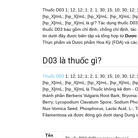
Thuốc D03 1; 12; 12; 1; 2; 1; 30; 15; 10; 30; 12
[hp_X]/mL; [hp_X]/mL; [hp_X]/mL; [hp_X]/mL; [h
[hp_X]/mL; [hp_X]/mL là gì? Tác dụng thuốc D03,
thuốc D03 bao gồm chỉ định, chống chỉ định, tá
tin dưới đây được biên tập và tổng hợp từ
Dược 
Thực phẩm và Dược phẩm Hoa Kỳ (FDA) và các ng
D03 là thuốc gì?
Thuốc D03
1; 12; 12; 1; 2; 1; 30; 15; 10; 30; 12
[hp_X]/mL; [hp_X]/mL; [hp_X]/mL; [hp_X]/mL; [h
[hp_X]/mL; [hp_X]/mL
là Thuốc không kê đơn - O
thành phần Berberis Vulgaris Root Bark; Bryonia
Berry; Lycopodium Clavatum Spore; Sodium Phos
Nux-Vomica Seed; Phosphorus; Lactic Acid, L-; T
Filamentosa và được đóng gói dưới dạng Dung d
Tên