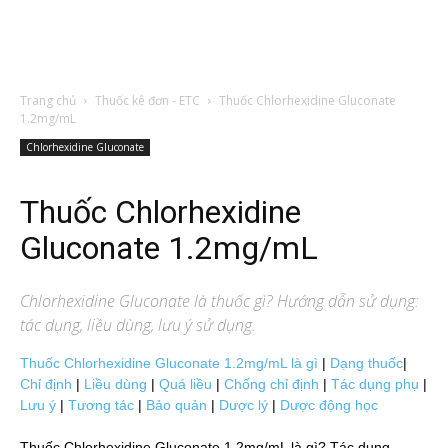
Trang chủ
Thuốc kê đơn - ETC
Thuốc Chlorhexidine Gluconate
1.2mg/mL
Chlorhexidine Gluconate
Thuốc Chlorhexidine
Gluconate 1.2mg/mL
Chlorhexidine Gluconate
là thuốc gì? Hướng dẫn sử dụng:
tác dụng, liều dùng, lưu ý sử dụng.
Thuốc Chlorhexidine Gluconate 1.2mg/mL là gì
|
Dạng thuốc
|
Chỉ định
|
Liều dùng
|
Quá liều
|
Chống chỉ định
|
Tác dụng phụ
|
Lưu ý
|
Tương tác
|
Bảo quản
|
Dược lý
|
Dược động học
Thuốc Chlorhexidine Gluconate 1.2mg/mL là gì? Tác dụng